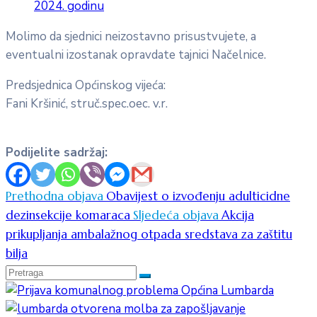
2024. godinu
Molimo da sjednici neizostavno prisustvujete, a
eventualni izostanak opravdate tajnici Načelnice.
Predsjednica Općinskog vijeća:
Fani Kršinić, struč.spec.oec. v.r.
Podijelite sadržaj:
Prethodna objava
Obavijest o izvođenju adulticidne
dezinsekcije komaraca
Sljedeća objava
Akcija
prikupljanja ambalažnog otpada sredstava za zaštitu
bilja