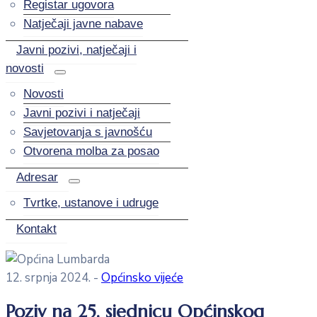
Registar ugovora
Natječaji javne nabave
Javni pozivi, natječaji i
novosti
Novosti
Javni pozivi i natječaji
Savjetovanja s javnošću
Otvorena molba za posao
Adresar
Tvrtke, ustanove i udruge
Kontakt
12. srpnja 2024.
-
Općinsko vijeće
Poziv na 25. sjednicu Općinskog