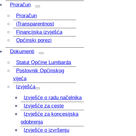
Proračun
Proračun
iTransparentnost
Financijska izvješća
Općinski porezi
Dokumenti
Statut Općine Lumbarda
Poslovnik Općinskog
vijeća
Izvješća
Izvješće o radu načelnika
Izvješće za ceste
Izvješće za koncesijska
odobrenja
Izvješće o izvršenju