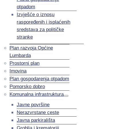
otpadom
Izvješće o iznosu
raspoređenih i isplaćenih
sredstava za političke
stranke
Plan razvoja Općine
Lumbarda
Prostorni plan
Imovina
Plan gospodarenja otpadom
Pomorsko dobro
Komunalna infrastruktura
Javne površine
Nerazvrstane ceste
Javna parkirališta
Groblja i krematoriji