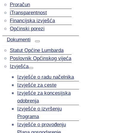
Proračun
iTransparentnost
Financijska izvješća
Općinski porezi
Dokumenti
Statut Općine Lumbarda
Poslovnik Općinskog vijeća
Izvješća
Izvješće o radu načelnika
Izvješće za ceste
Izvješće za koncesijska
odobrenja
Izvješće o izvršenju
Programa
Izvješće o provođenju
Plana gospodarenje