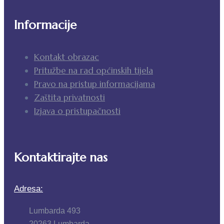
Informacije
Kontakt obrazac
Pritužbe na rad općinskih tijela
Pravo na pristup informacijama
Zaštita privatnosti
Izjava o pristupačnosti
Kontaktirajte nas
Adresa:
Lumbarda 493
20263 Lumbarda