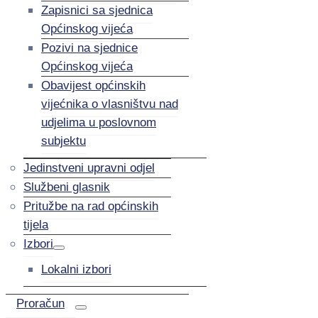
Zapisnici sa sjednica
Općinskog vijeća
Pozivi na sjednice
Općinskog vijeća
Obavijest općinskih
vijećnika o vlasništvu nad
udjelima u poslovnom
subjektu
Jedinstveni upravni odjel
Službeni glasnik
Pritužbe na rad općinskih
tijela
Izbori
Lokalni izbori
Proračun