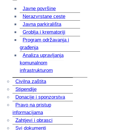
Javne površine
Nerazvrstane ceste
Javna parkirališta
Groblja i krematoriji
Program održavanja i
građenja
Analiza upravljanja
komunalnom
infrastrukturom
Civilna zaštita
Stipendije
Donacije i sponzorstva
Pravo na pristup
informacijama
Zahtjevi i obrasci
Svi dokumenti