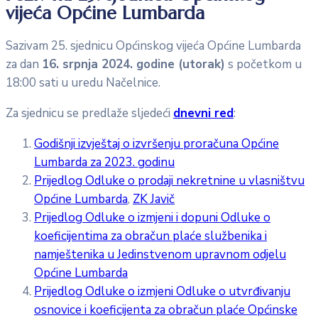
vijeća Općine Lumbarda
Sazivam 25. sjednicu Općinskog vijeća Općine Lumbarda
za dan
16. srpnja 2024. godine (utorak)
s početkom u
18:00 sati u uredu Načelnice.
Za sjednicu se predlaže sljedeći
dnevni red
:
Godišnji izvještaj o izvršenju proračuna Općine
Lumbarda za 2023. godinu
Prijedlog Odluke o prodaji nekretnine u vlasništvu
Općine Lumbarda
,
ZK Javič
Prijedlog Odluke o izmjeni i dopuni Odluke o
koeficijentima za obračun plaće službenika i
namještenika u Jedinstvenom upravnom odjelu
Općine Lumbarda
Prijedlog Odluke o izmjeni Odluke o utvrđivanju
osnovice i koeficijenta za obračun plaće Općinske