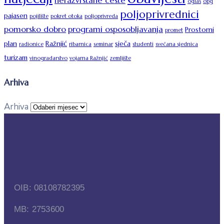
nerazvrstane ceste
oglas
opg
poljoprivrednici
pajasen
pojilište
pokret otoka
poljoprivreda
pomorsko dobro
programi osposobljavanja
Prostorni
promet
plan
Ražnjić
sječa
radionice
ribarnica
seminar
studenti
svečana sjednica
turizam
vinogradarstvo
vojarna Ražnjić
zemljište
Arhiva
Arhiva
OIB: 08108782395
MB: 2753600