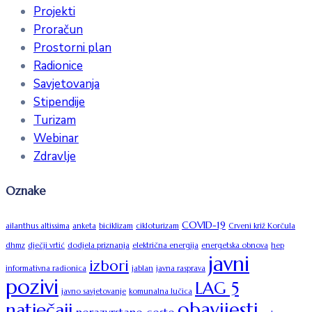
Projekti
Proračun
Prostorni plan
Radionice
Savjetovanja
Stipendije
Turizam
Webinar
Zdravlje
Oznake
COVID-19
ailanthus altissima
anketa
biciklizam
cikloturizam
Crveni križ Korčula
dhmz
dječji vrtić
dodjela priznanja
električna energija
energetska obnova
hep
javni
izbori
informativna radionica
jablan
javna rasprava
pozivi
LAG 5
javno savjetovanje
komunalna lučica
obavijesti
natječaji