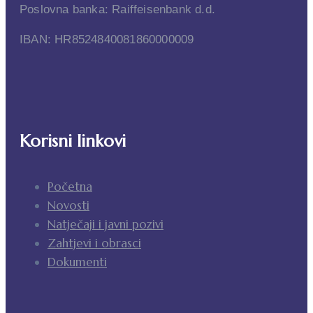
Poslovna banka: Raiffeisenbank d.d.
IBAN: HR8524840081860000009
Korisni linkovi
Početna
Novosti
Natječaji i javni pozivi
Zahtjevi i obrasci
Dokumenti