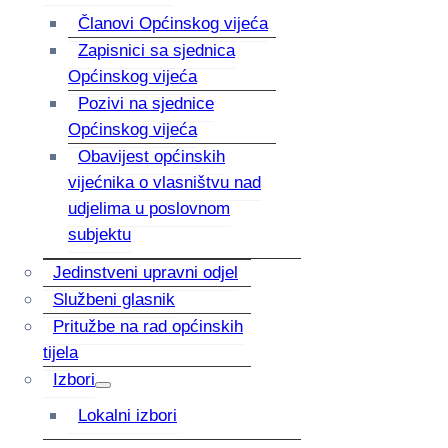
Članovi Općinskog vijeća
Zapisnici sa sjednica
Općinskog vijeća
Pozivi na sjednice
Općinskog vijeća
Obavijest općinskih
vijećnika o vlasništvu nad
udjelima u poslovnom
subjektu
Jedinstveni upravni odjel
Službeni glasnik
Pritužbe na rad općinskih
tijela
Izbori
Lokalni izbori