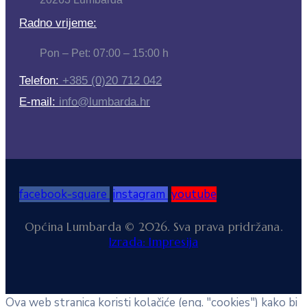
Radno vrijeme:
Pon – Pet: 07:00 – 15:00 h
Telefon:
+385 (0)20 712 042
E-mail:
info@lumbarda.hr
facebook-square
instagram
youtube
Općina Lumbarda © 2026. Sva prava pridržana.
Izrada: Impresija
Ova web stranica koristi kolačiće (eng. "cookies") kako bi