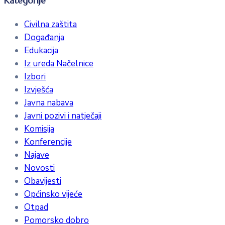
Kategorije
Civilna zaštita
Događanja
Edukacija
Iz ureda Načelnice
Izbori
Izvješća
Javna nabava
Javni pozivi i natječaji
Komisija
Konferencije
Najave
Novosti
Obavijesti
Općinsko vijeće
Otpad
Pomorsko dobro