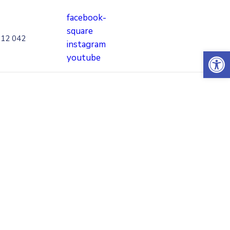
facebook-
square
712 042
instagram
Open 
youtube