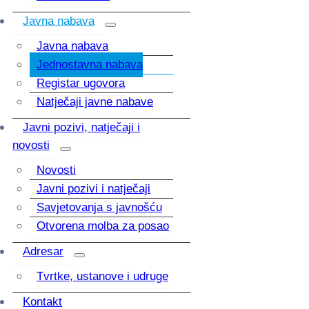
Javna nabava
Javna nabava
Jednostavna nabava
Registar ugovora
Natječaji javne nabave
Javni pozivi, natječaji i
novosti
Novosti
Javni pozivi i natječaji
Savjetovanja s javnošću
Otvorena molba za posao
Adresar
Tvrtke, ustanove i udruge
Kontakt