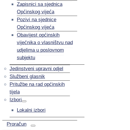
Zapisnici sa sjednica
Općinskog vijeća
Pozivi na sjednice
Općinskog vijeća
Obavijest općinskih
vijećnika o vlasništvu nad
udjelima u poslovnom
subjektu
Jedinstveni upravni odjel
Službeni glasnik
Pritužbe na rad općinskih
tijela
Izbori
Lokalni izbori
Proračun