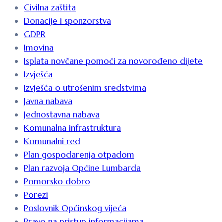
Civilna zaštita
Donacije i sponzorstva
GDPR
Imovina
Isplata novčane pomoći za novorođeno dijete
Izvješća
Izvješća o utrošenim sredstvima
Javna nabava
Jednostavna nabava
Komunalna infrastruktura
Komunalni red
Plan gospodarenja otpadom
Plan razvoja Općine Lumbarda
Pomorsko dobro
Porezi
Poslovnik Općinskog vijeća
Pravo na pristup informacijama