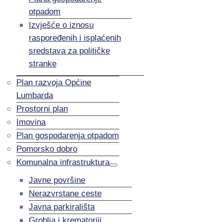
otpadom
Izvješće o iznosu
raspoređenih i isplaćenih
sredstava za političke
stranke
Plan razvoja Općine
Lumbarda
Prostorni plan
Imovina
Plan gospodarenja otpadom
Pomorsko dobro
Komunalna infrastruktura
Javne površine
Nerazvrstane ceste
Javna parkirališta
Groblja i krematoriji