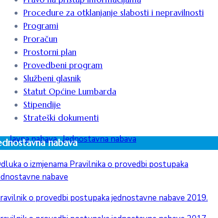
Procedure za otklanjanje slabosti i nepravilnosti
Programi
Proračun
Prostorni plan
Provedbeni program
Službeni glasnik
Statut Općine Lumbarda
Stipendije
Strateški dokumenti
-
Javna nabava
,
Jednostavna nabava
ednostavna nabava
dluka o izmjenama Pravilnika o provedbi postupaka
ednostavne nabave
ravilnik o provedbi postupaka jednostavne nabave 2019.