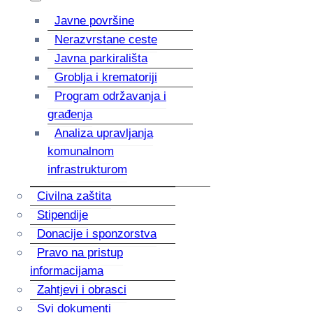
Javne površine
Nerazvrstane ceste
Javna parkirališta
Groblja i krematoriji
Program održavanja i
građenja
Analiza upravljanja
komunalnom
infrastrukturom
Civilna zaštita
Stipendije
Donacije i sponzorstva
Pravo na pristup
informacijama
Zahtjevi i obrasci
Svi dokumenti