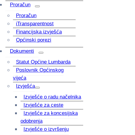
Proračun
Proračun
iTransparentnost
Financijska izvješća
Općinski porezi
Dokumenti
Statut Općine Lumbarda
Poslovnik Općinskog
vijeća
Izvješća
Izvješće o radu načelnika
Izvješće za ceste
Izvješće za koncesijska
odobrenja
Izvješće o izvršenju