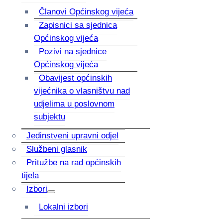
Članovi Općinskog vijeća
Zapisnici sa sjednica
Općinskog vijeća
Pozivi na sjednice
Općinskog vijeća
Obavijest općinskih
vijećnika o vlasništvu nad
udjelima u poslovnom
subjektu
Jedinstveni upravni odjel
Službeni glasnik
Pritužbe na rad općinskih
tijela
Izbori
Lokalni izbori