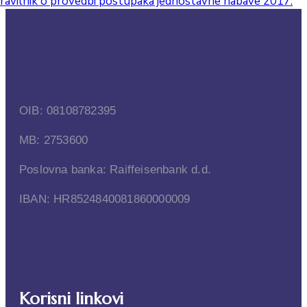
ravilnik o provedbi postupaka jednostavne nabave 2017.
OIB: 08108782395
MB: 2753600
Poslovna banka: Raiffeisenbank d.d.
IBAN: HR8524840081860000009
Korisni linkovi