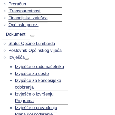
Proračun
iTransparentnost
Financijska izvješća
Općinski porezi
Dokumenti
Statut Općine Lumbarda
Poslovnik Općinskog vijeća
Izvješća
Izvješće o radu načelnika
Izvješće za ceste
Izvješće za koncesijska
odobrenja
Izvješće o izvršenju
Programa
Izvješće o provođenju
Plana gospodarenje