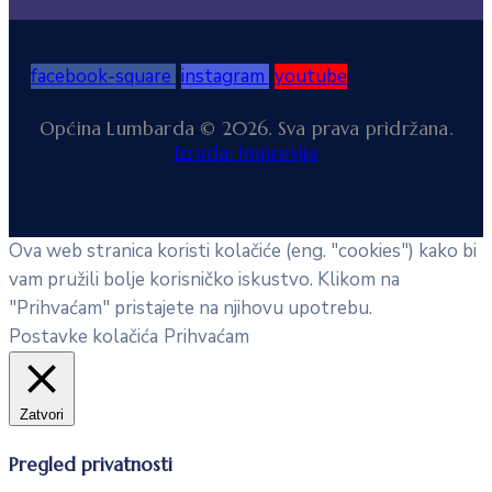
facebook-square
instagram
youtube
Općina Lumbarda © 2026. Sva prava pridržana.
Izrada: Impresija
Ova web stranica koristi kolačiće (eng. "cookies") kako bi
vam pružili bolje korisničko iskustvo. Klikom na
"Prihvaćam" pristajete na njihovu upotrebu.
Postavke kolačića
Prihvaćam
Zatvori
Pregled privatnosti