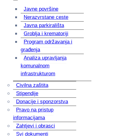
Javne površine
Nerazvrstane ceste
Javna parkirališta
Groblja i krematoriji
Program održavanja i
građenja
Analiza upravljanja
komunalnom
infrastrukturom
Civilna zaštita
Stipendije
Donacije i sponzorstva
Pravo na pristup
informacijama
Zahtjevi i obrasci
Svi dokumenti