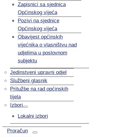
Zapisnici sa sjednica
Općinskog vijeća
Pozivi na sjednice
Općinskog vijeća
Obavijest općinskih
vijećnika o vlasništvu nad
udjelima u poslovnom
subjektu
Jedinstveni upravni odjel
Službeni glasnik
Pritužbe na rad općinskih
tijela
Izbori
Lokalni izbori
Proračun