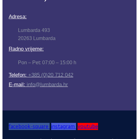
Adresa:
Lumbarda 493
20263 Lumbarda
Radno vrijeme:
Pon – Pet: 07:00 – 15:00 h
Telefon:
+385 (0)20 712 042
E-mail:
info@lumbarda.hr
facebook-square
instagram
youtube