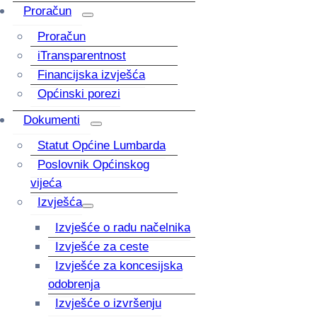
Proračun
Proračun
iTransparentnost
Financijska izvješća
Općinski porezi
Dokumenti
Statut Općine Lumbarda
Poslovnik Općinskog
vijeća
Izvješća
Izvješće o radu načelnika
Izvješće za ceste
Izvješće za koncesijska
odobrenja
Izvješće o izvršenju