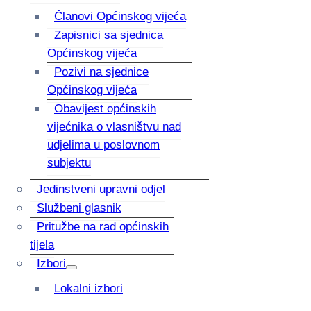
Članovi Općinskog vijeća
Zapisnici sa sjednica
Općinskog vijeća
Pozivi na sjednice
Općinskog vijeća
Obavijest općinskih
vijećnika o vlasništvu nad
udjelima u poslovnom
subjektu
Jedinstveni upravni odjel
Službeni glasnik
Pritužbe na rad općinskih
tijela
Izbori
Lokalni izbori