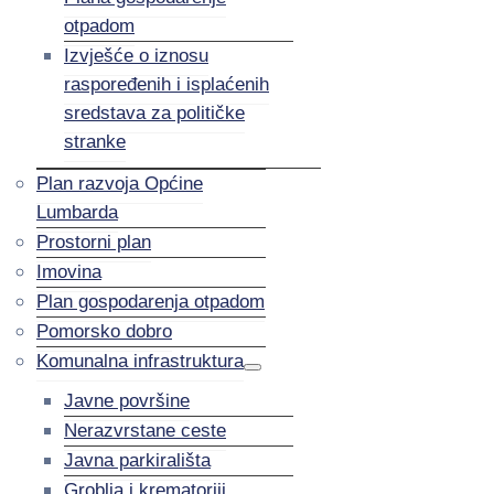
otpadom
Izvješće o iznosu
raspoređenih i isplaćenih
sredstava za političke
stranke
Plan razvoja Općine
Lumbarda
Prostorni plan
Imovina
Plan gospodarenja otpadom
Pomorsko dobro
Komunalna infrastruktura
Javne površine
Nerazvrstane ceste
Javna parkirališta
Groblja i krematoriji