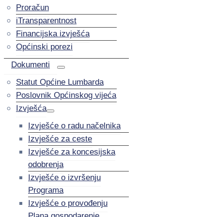
Proračun
iTransparentnost
Financijska izvješća
Općinski porezi
Dokumenti
Statut Općine Lumbarda
Poslovnik Općinskog vijeća
Izvješća
Izvješće o radu načelnika
Izvješće za ceste
Izvješće za koncesijska
odobrenja
Izvješće o izvršenju
Programa
Izvješće o provođenju
Plana gospodarenje