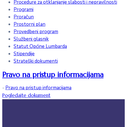
Procedure za otklanjanje slabosti i nepravilnosti
Programi
Proračun
Prostorni plan
Provedbeni program
Službeni glasnik
Statut Općine Lumbarda
Stipendije
Strateški dokumenti
Pravo na pristup informacijama
-
Pravo na pristup informacijama
Pogledajte dokument