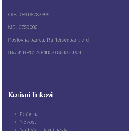
OIB: 08108782395
MB: 2753600
Poslovna banka: Raiffeisenbank d.d.
IBAN: HR8524840081860000009
Korisni linkovi
Početna
Novosti
Natječaji i javni pozivi