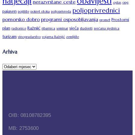
obavijesti
natječaji
nerazvrstane ceste
oglas
opg
poljoprivrednici
pajasen
pojilište
pokret otoka
poljoprivreda
pomorsko dobro
programi osposobljavanja
Prostorni
promet
plan
Ražnjić
sječa
radionice
ribarnica
seminar
studenti
svečana sjednica
turizam
vinogradarstvo
vojarna Ražnjić
zemljište
Arhiva
OIB: 08108782395
MB: 2753600