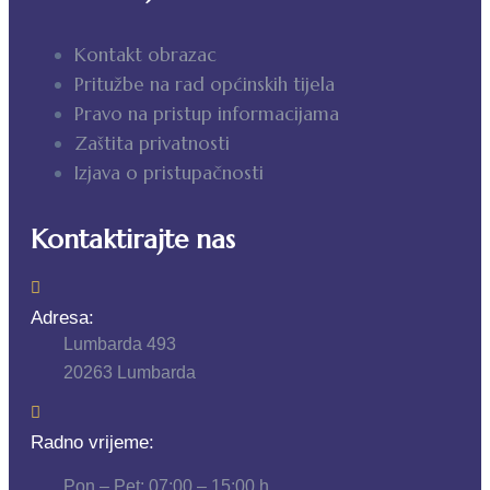
Kontakt obrazac
Pritužbe na rad općinskih tijela
Pravo na pristup informacijama
Zaštita privatnosti
Izjava o pristupačnosti
Kontaktirajte nas
Adresa:
Lumbarda 493
20263 Lumbarda
Radno vrijeme:
Pon – Pet: 07:00 – 15:00 h