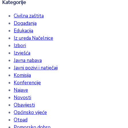
Kategorije
Civilna zaštita
Događanja
Edukacija
Iz ureda Načelnice
Izbori
Izvješća
Javna nabava
Javni pozivi i natječaji
Komisija
Konferencije
Najave
Novosti
Obavijesti
Općinsko vijeće
Otpad
Pomorsko dobro