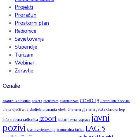
Projekti
Proračun
Prostorni plan
Radionice
Savjetovanja
Stipendije
Turizam
Webinar
Zdravlje
Oznake
COVID-19
ailanthus altissima
anketa
biciklizam
cikloturizam
Crveni križ Korčula
dhmz
dječji vrtić
dodjela priznanja
električna energija
energetska obnova
hep
javni
izbori
informativna radionica
jablan
javna rasprava
pozivi
LAG 5
javno savjetovanje
komunalna lučica