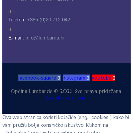
Telefon:
+385 (0)20 712 042
E-mail:
info@lumbarda.hr
facebook-square
instagram
youtube
Općina Lumbarda © 2026. Sva prava pridržana.
Izrada: Impresija
Ova web stranica koristi kolačiće (eng. "cookies") kako bi
vam pružili bolje korisničko iskustvo. Klikom na
"Prihvaćam" pristajete na njihovu upotrebu.