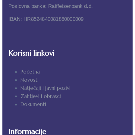
Poslovna banka: Raiffeisenbank d.d.
IBAN: HR8524840081860000009
Korisni linkovi
Početna
Novosti
Natječaji i javni pozivi
Zahtjevi i obrasci
Dokumenti
Informacije