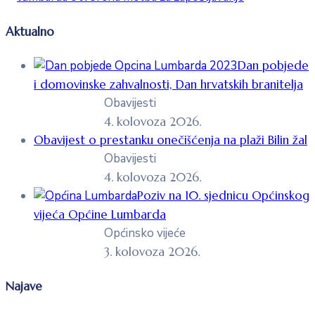
Aktualno
Dan pobjede
i domovinske zahvalnosti, Dan hrvatskih branitelja
Obavijesti
4. kolovoza 2026.
Obavijest o prestanku onečišćenja na plaži Bilin žal
Obavijesti
4. kolovoza 2026.
Poziv na 10. sjednicu Općinskog
vijeća Općine Lumbarda
Općinsko vijeće
3. kolovoza 2026.
Najave