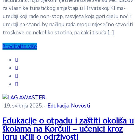
računi za struju tijekom ljetne sezone sve su veći izazov
za vlasnike turističkog smještaja u Hrvatskoj. Klima-
uređaji koji rade non-stop, rasvjeta koja gori cijelu noć i
uređaji na stand-by načinu rada mogu mjesečno stvoriti
troškove od nekoliko stotina, pa čak i tisuća […]
Pročitajte više
19. svibnja 2025.
-
Edukacija
‚
Novosti
Edukacije o otpadu i zaštiti okoliša u
školama na Korčuli – učenici kroz
igru učili o održivosti