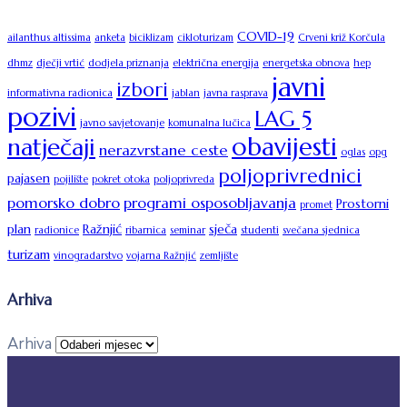
COVID-19
ailanthus altissima
anketa
biciklizam
cikloturizam
Crveni križ Korčula
dhmz
dječji vrtić
dodjela priznanja
električna energija
energetska obnova
hep
javni
izbori
informativna radionica
jablan
javna rasprava
pozivi
LAG 5
javno savjetovanje
komunalna lučica
obavijesti
natječaji
nerazvrstane ceste
oglas
opg
poljoprivrednici
pajasen
pojilište
pokret otoka
poljoprivreda
pomorsko dobro
programi osposobljavanja
Prostorni
promet
plan
Ražnjić
sječa
radionice
ribarnica
seminar
studenti
svečana sjednica
turizam
vinogradarstvo
vojarna Ražnjić
zemljište
Arhiva
Arhiva