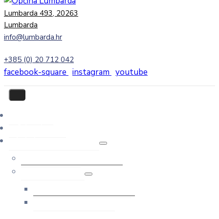
Lumbarda 493, 20263
Lumbarda
info@lumbarda.hr
+385 (0) 20 712 042
facebook-square
instagram
youtube
Početna
O Lumbardi
Lokalna samouprava
Ured načelnice
Općinsko vijeće
Članovi Općinskog vijeća
Zapisnici sa sjednica
Općinskog vijeća