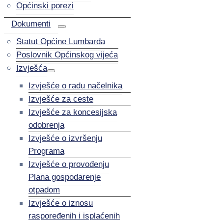
Općinski porezi
Dokumenti
Statut Općine Lumbarda
Poslovnik Općinskog vijeća
Izvješća
Izvješće o radu načelnika
Izvješće za ceste
Izvješće za koncesijska
odobrenja
Izvješće o izvršenju
Programa
Izvješće o provođenju
Plana gospodarenje
otpadom
Izvješće o iznosu
raspoređenih i isplaćenih