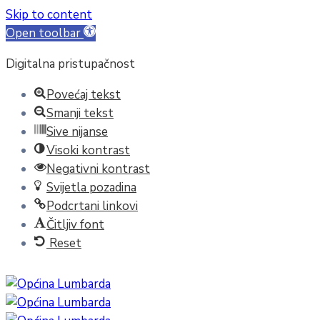
Skip to content
Open toolbar
Digitalna pristupačnost
Povećaj tekst
Smanji tekst
Sive nijanse
Visoki kontrast
Negativni kontrast
Svijetla pozadina
Podcrtani linkovi
Čitljiv font
Reset