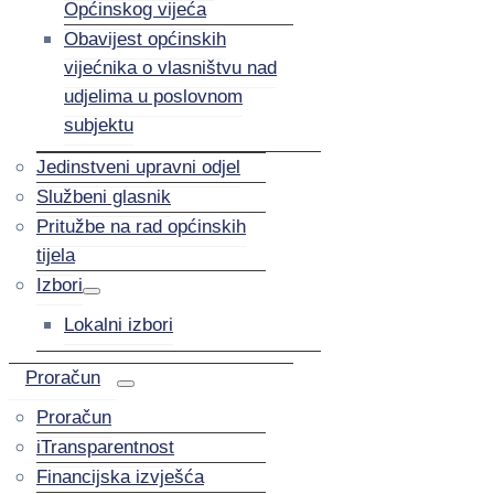
Općinskog vijeća
Obavijest općinskih
vijećnika o vlasništvu nad
udjelima u poslovnom
subjektu
Jedinstveni upravni odjel
Službeni glasnik
Pritužbe na rad općinskih
tijela
Izbori
Lokalni izbori
Proračun
Proračun
iTransparentnost
Financijska izvješća