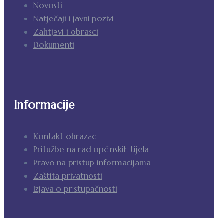
Novosti
Natječaji i javni pozivi
Zahtjevi i obrasci
Dokumenti
Informacije
Kontakt obrazac
Pritužbe na rad općinskih tijela
Pravo na pristup informacijama
Zaštita privatnosti
Izjava o pristupačnosti