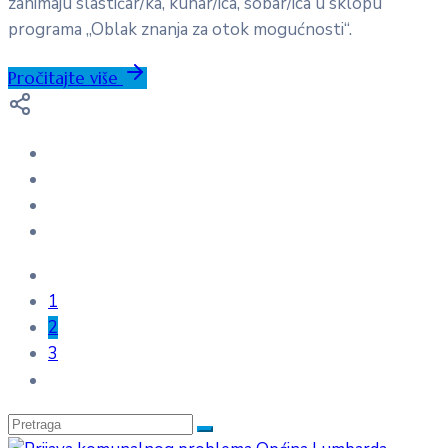
zanimaju slastičar/ka, kuhar/ica, sobar/ica u sklopu
programa „Oblak znanja za otok mogućnosti“.
Pročitajte više
1
2
3