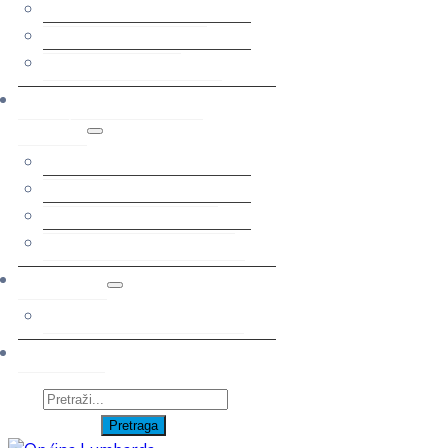
Jednostavna nabava
Registar ugovora
Natječaji javne nabave
Javni pozivi, natječaji i
novosti
Novosti
Javni pozivi i natječaji
Savjetovanja s javnošću
Otvorena molba za posao
Adresar
Tvrtke, ustanove i udruge
Kontakt