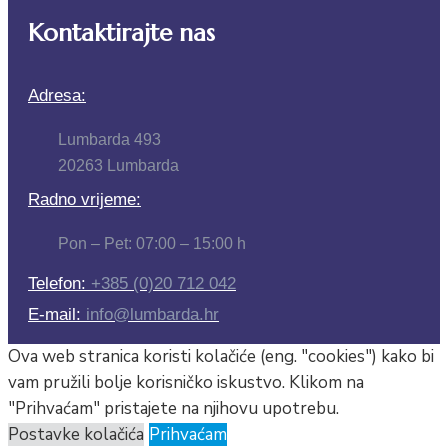
Kontaktirajte nas
Adresa:
Lumbarda 493
20263 Lumbarda
Radno vrijeme:
Pon – Pet: 07:00 – 15:00 h
Telefon:
+385 (0)20 712 042
E-mail:
info@lumbarda.hr
Ova web stranica koristi kolačiće (eng. "cookies") kako bi
vam pružili bolje korisničko iskustvo. Klikom na
"Prihvaćam" pristajete na njihovu upotrebu.
Postavke kolačića
Prihvaćam