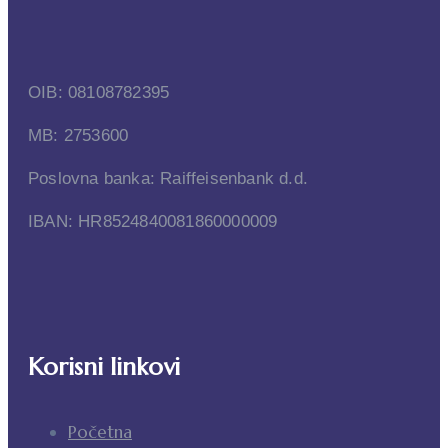
OIB: 08108782395
MB: 2753600
Poslovna banka: Raiffeisenbank d.d.
IBAN: HR8524840081860000009
Korisni linkovi
Početna