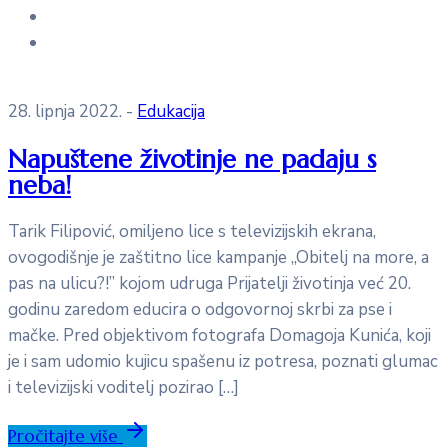
28. lipnja 2022.
-
Edukacija
Napuštene životinje ne padaju s
neba!
Tarik Filipović, omiljeno lice s televizijskih ekrana,
ovogodišnje je zaštitno lice kampanje „Obitelj na more, a
pas na ulicu?!” kojom udruga Prijatelji životinja već 20.
godinu zaredom educira o odgovornoj skrbi za pse i
mačke. Pred objektivom fotografa Domagoja Kunića, koji
je i sam udomio kujicu spašenu iz potresa, poznati glumac
i televizijski voditelj pozirao […]
Pročitajte više