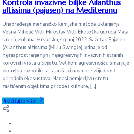
Kontrola invazivne biljke Ailanthus
altissima (pajasen) na Mediteranu
Unapređenje mehaničko kemijske metode uklanjanja.
Vesna Mihelić Villi, Miroslav Villi; Ekološka udruga Mala
sirena, Žuljana, Hrvatska; srpanj 2022. Sažetak Pajasen
(Ailanthus altissima (Mill.) Swingle) jedna je od
najrasprostranjenijih i najagresivnijih invazivnih stranih
korovnih vrsta u Svijetu. Velikom agresivnošću smanjuje
biološku raznolikost staništa i umanjuje vrijednost
prirodnih ekosustava. Nanosi nemjerljivu štetu
zaštićenim objektima prirode i kulture, […]
Pročitajte više