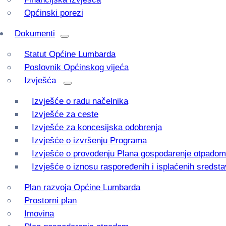
Općinski porezi
Dokumenti
Statut Općine Lumbarda
Poslovnik Općinskog vijeća
Izvješća
Izvješće o radu načelnika
Izvješće za ceste
Izvješće za koncesijska odobrenja
Izvješće o izvršenju Programa
Izvješće o provođenju Plana gospodarenje otpadom
Izvješće o iznosu raspoređenih i isplaćenih sredsta
Plan razvoja Općine Lumbarda
Prostorni plan
Imovina