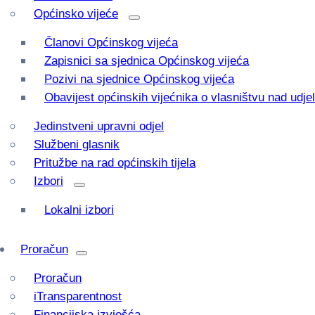
Općinsko vijeće
Članovi Općinskog vijeća
Zapisnici sa sjednica Općinskog vijeća
Pozivi na sjednice Općinskog vijeća
Obavijest općinskih vijećnika o vlasništvu nad udj
Jedinstveni upravni odjel
Službeni glasnik
Pritužbe na rad općinskih tijela
Izbori
Lokalni izbori
Proračun
Proračun
iTransparentnost
Financijska izvješća