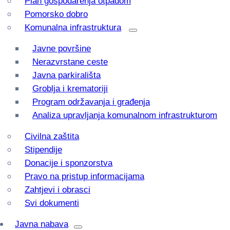
Plan gospodarenja otpadom
Pomorsko dobro
Komunalna infrastruktura
Javne površine
Nerazvrstane ceste
Javna parkirališta
Groblja i krematoriji
Program održavanja i građenja
Analiza upravljanja komunalnom infrastrukturom
Civilna zaštita
Stipendije
Donacije i sponzorstva
Pravo na pristup informacijama
Zahtjevi i obrasci
Svi dokumenti
Javna nabava