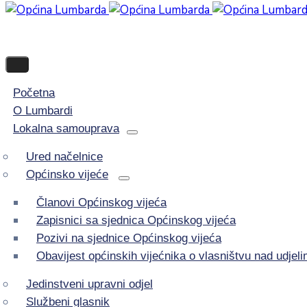
Početna
O Lumbardi
Lokalna samouprava
Ured načelnice
Općinsko vijeće
Članovi Općinskog vijeća
Zapisnici sa sjednica Općinskog vijeća
Pozivi na sjednice Općinskog vijeća
Obavijest općinskih vijećnika o vlasništvu nad udje
Jedinstveni upravni odjel
Službeni glasnik