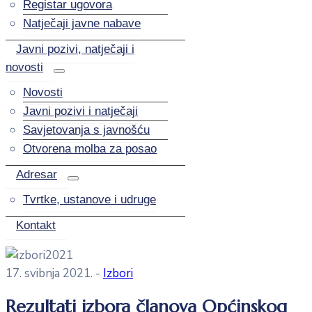
Registar ugovora
Natječaji javne nabave
Javni pozivi, natječaji i
novosti
Novosti
Javni pozivi i natječaji
Savjetovanja s javnošću
Otvorena molba za posao
Adresar
Tvrtke, ustanove i udruge
Kontakt
17. svibnja 2021.
-
Izbori
Rezultati izbora članova Općinskog