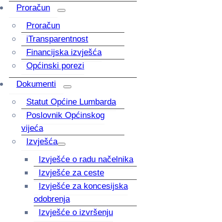
Proračun
Proračun
iTransparentnost
Financijska izvješća
Općinski porezi
Dokumenti
Statut Općine Lumbarda
Poslovnik Općinskog
vijeća
Izvješća
Izvješće o radu načelnika
Izvješće za ceste
Izvješće za koncesijska
odobrenja
Izvješće o izvršenju