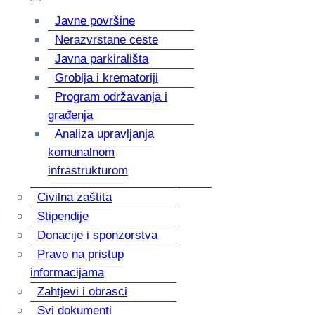
Javne površine
Nerazvrstane ceste
Javna parkirališta
Groblja i krematoriji
Program održavanja i
građenja
Analiza upravljanja
komunalnom
infrastrukturom
Civilna zaštita
Stipendije
Donacije i sponzorstva
Pravo na pristup
informacijama
Zahtjevi i obrasci
Svi dokumenti