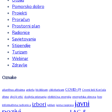
Otpad
Pomorsko dobro
Projekti
Proračun
Prostorni plan
Radionice
Savjetovanja
Stipendije
Turizam
Webinar
Zdravlje
Oznake
COVID-19
ailanthus altissima
anketa
biciklizam
cikloturizam
Crveni križ Korčula
dhmz
dječji vrtić
dodjela priznanja
električna energija
energetska obnova
hep
javni
izbori
informativna radionica
jablan
javna rasprava
pozivi