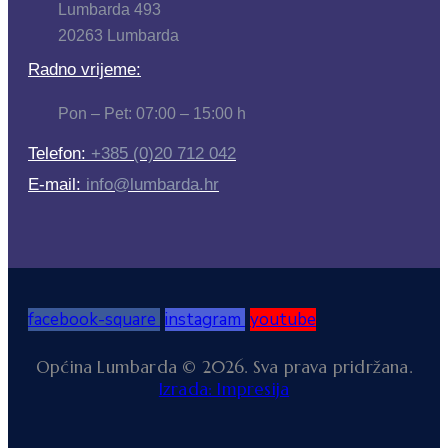
Lumbarda 493
20263 Lumbarda
Radno vrijeme:
Pon – Pet: 07:00 – 15:00 h
Telefon:
+385 (0)20 712 042
E-mail:
info@lumbarda.hr
facebook-square
instagram
youtube
Općina Lumbarda © 2026. Sva prava pridržana.
Izrada: Impresija