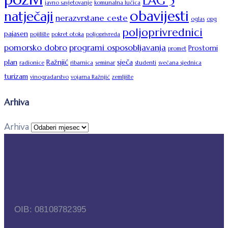
LAG 5
javno savjetovanje
komunalna lučica
obavijesti
natječaji
nerazvrstane ceste
oglas
opg
poljoprivrednici
pajasen
pojilište
pokret otoka
poljoprivreda
pomorsko dobro
programi osposobljavanja
Prostorni
promet
plan
Ražnjić
sječa
radionice
ribarnica
seminar
studenti
svečana sjednica
turizam
vinogradarstvo
vojarna Ražnjić
zemljište
Arhiva
Arhiva
OIB: 08108782395