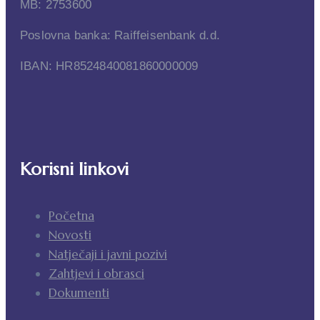
MB: 2753600
Poslovna banka: Raiffeisenbank d.d.
IBAN: HR8524840081860000009
Korisni linkovi
Početna
Novosti
Natječaji i javni pozivi
Zahtjevi i obrasci
Dokumenti