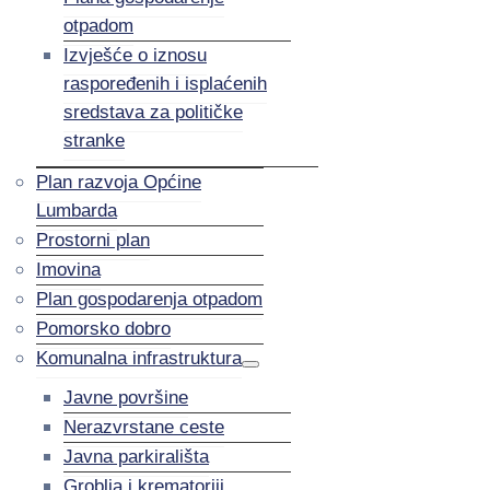
otpadom
Izvješće o iznosu
raspoređenih i isplaćenih
sredstava za političke
stranke
Plan razvoja Općine
Lumbarda
Prostorni plan
Imovina
Plan gospodarenja otpadom
Pomorsko dobro
Komunalna infrastruktura
Javne površine
Nerazvrstane ceste
Javna parkirališta
Groblja i krematoriji