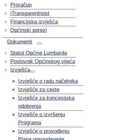
Proračun
iTransparentnost
Financijska izvješća
Općinski porezi
Dokumenti
Statut Općine Lumbarda
Poslovnik Općinskog vijeća
Izvješća
Izvješće o radu načelnika
Izvješće za ceste
Izvješće za koncesijska
odobrenja
Izvješće o izvršenju
Programa
Izvješće o provođenju
Plana gospodarenje