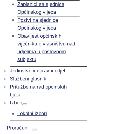
Zapisnici sa sjednica
Općinskog vijeća
Pozivi na sjednice
Općinskog vijeća
Obavijest općinskih
vijećnika o vlasništvu nad
udjelima u poslovnom
subjektu
Jedinstveni upravni odjel
Službeni glasnik
Pritužbe na rad općinskih
tijela
Izbori
Lokalni izbori
Proračun