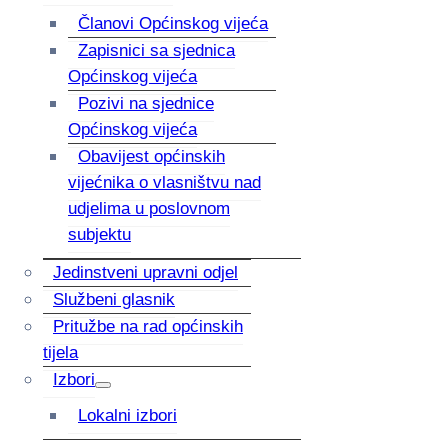
Članovi Općinskog vijeća
Zapisnici sa sjednica
Općinskog vijeća
Pozivi na sjednice
Općinskog vijeća
Obavijest općinskih
vijećnika o vlasništvu nad
udjelima u poslovnom
subjektu
Jedinstveni upravni odjel
Službeni glasnik
Pritužbe na rad općinskih
tijela
Izbori
Lokalni izbori