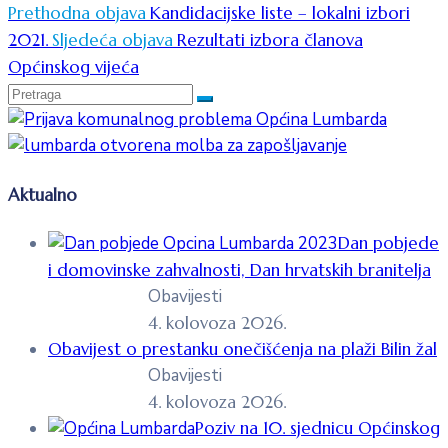
Prethodna objava
Kandidacijske liste – lokalni izbori
2021.
Sljedeća objava
Rezultati izbora članova
Općinskog vijeća
Aktualno
Dan pobjede
i domovinske zahvalnosti, Dan hrvatskih branitelja
Obavijesti
4. kolovoza 2026.
Obavijest o prestanku onečišćenja na plaži Bilin žal
Obavijesti
4. kolovoza 2026.
Poziv na 10. sjednicu Općinskog