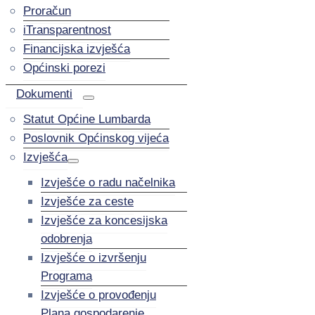
Proračun
iTransparentnost
Financijska izvješća
Općinski porezi
Dokumenti
Statut Općine Lumbarda
Poslovnik Općinskog vijeća
Izvješća
Izvješće o radu načelnika
Izvješće za ceste
Izvješće za koncesijska
odobrenja
Izvješće o izvršenju
Programa
Izvješće o provođenju
Plana gospodarenje