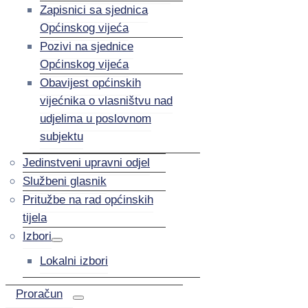
Zapisnici sa sjednica
Općinskog vijeća
Pozivi na sjednice
Općinskog vijeća
Obavijest općinskih
vijećnika o vlasništvu nad
udjelima u poslovnom
subjektu
Jedinstveni upravni odjel
Službeni glasnik
Pritužbe na rad općinskih
tijela
Izbori
Lokalni izbori
Proračun