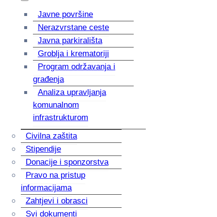
Javne površine
Nerazvrstane ceste
Javna parkirališta
Groblja i krematoriji
Program održavanja i
građenja
Analiza upravljanja
komunalnom
infrastrukturom
Civilna zaštita
Stipendije
Donacije i sponzorstva
Pravo na pristup
informacijama
Zahtjevi i obrasci
Svi dokumenti