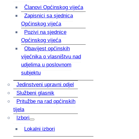
Članovi Općinskog vijeća
Zapisnici sa sjednica
Općinskog vijeća
Pozivi na sjednice
Općinskog vijeća
Obavijest općinskih
vijećnika o vlasništvu nad
udjelima u poslovnom
subjektu
Jedinstveni upravni odjel
Službeni glasnik
Pritužbe na rad općinskih
tijela
Izbori
Lokalni izbori