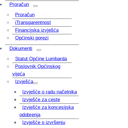
Proračun
Proračun
iTransparentnost
Financijska izvješća
Općinski porezi
Dokumenti
Statut Općine Lumbarda
Poslovnik Općinskog
vijeća
Izvješća
Izvješće o radu načelnika
Izvješće za ceste
Izvješće za koncesijska
odobrenja
Izvješće o izvršenju