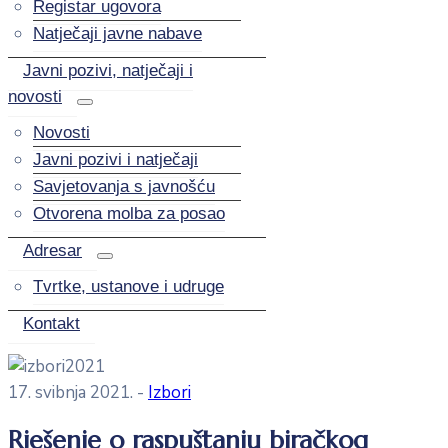
Registar ugovora
Natječaji javne nabave
Javni pozivi, natječaji i
novosti
Novosti
Javni pozivi i natječaji
Savjetovanja s javnošću
Otvorena molba za posao
Adresar
Tvrtke, ustanove i udruge
Kontakt
17. svibnja 2021.
-
Izbori
Rješenje o raspuštanju biračkog