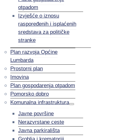
otpadom
Izvješće o iznosu
raspoređenih i isplaćenih
sredstava za političke
stranke
Plan razvoja Općine
Lumbarda
Prostorni plan
Imovina
Plan gospodarenja otpadom
Pomorsko dobro
Komunalna infrastruktura
Javne površine
Nerazvrstane ceste
Javna parkirališta
Groblja i krematoriji