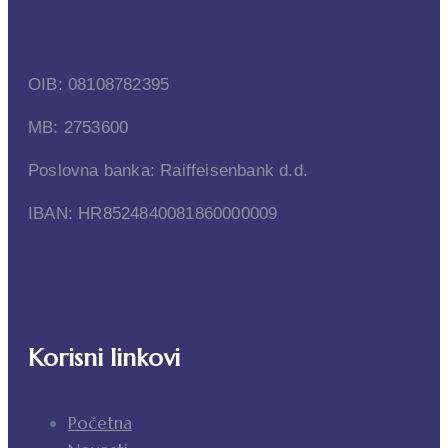
OIB: 08108782395
MB: 2753600
Poslovna banka: Raiffeisenbank d.d.
IBAN: HR8524840081860000009
Korisni linkovi
Početna