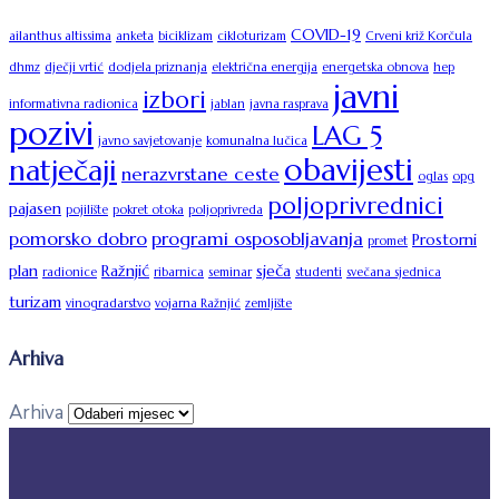
COVID-19
ailanthus altissima
anketa
biciklizam
cikloturizam
Crveni križ Korčula
dhmz
dječji vrtić
dodjela priznanja
električna energija
energetska obnova
hep
javni
izbori
informativna radionica
jablan
javna rasprava
pozivi
LAG 5
javno savjetovanje
komunalna lučica
obavijesti
natječaji
nerazvrstane ceste
oglas
opg
poljoprivrednici
pajasen
pojilište
pokret otoka
poljoprivreda
pomorsko dobro
programi osposobljavanja
Prostorni
promet
plan
Ražnjić
sječa
radionice
ribarnica
seminar
studenti
svečana sjednica
turizam
vinogradarstvo
vojarna Ražnjić
zemljište
Arhiva
Arhiva