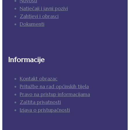
Novosti
Natječaji i javni pozivi
Zahtjevi i obrasci
Dokumenti
Informacije
Kontakt obrazac
Pritužbe na rad općinskih tijela
Pravo na pristup informacijama
Zaštita privatnosti
Izjava o pristupačnosti