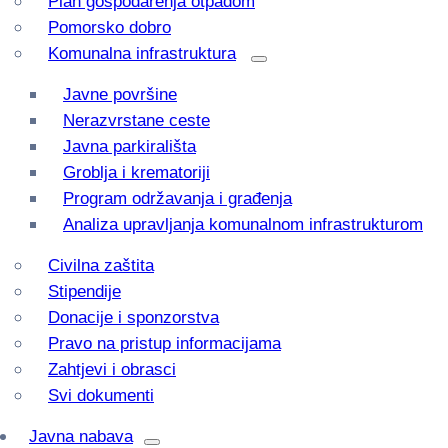
Plan gospodarenja otpadom
Pomorsko dobro
Komunalna infrastruktura
Javne površine
Nerazvrstane ceste
Javna parkirališta
Groblja i krematoriji
Program održavanja i građenja
Analiza upravljanja komunalnom infrastrukturom
Civilna zaštita
Stipendije
Donacije i sponzorstva
Pravo na pristup informacijama
Zahtjevi i obrasci
Svi dokumenti
Javna nabava