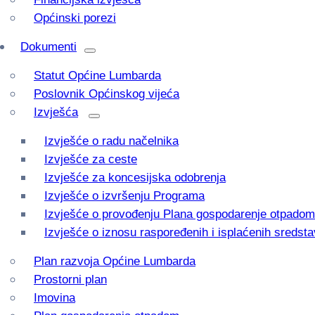
Općinski porezi
Dokumenti
Statut Općine Lumbarda
Poslovnik Općinskog vijeća
Izvješća
Izvješće o radu načelnika
Izvješće za ceste
Izvješće za koncesijska odobrenja
Izvješće o izvršenju Programa
Izvješće o provođenju Plana gospodarenje otpadom
Izvješće o iznosu raspoređenih i isplaćenih sredsta
Plan razvoja Općine Lumbarda
Prostorni plan
Imovina