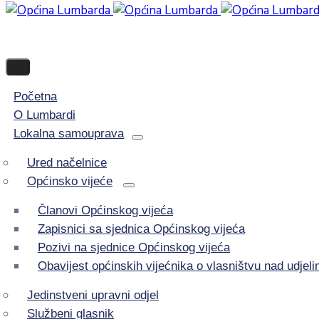
Početna
O Lumbardi
Lokalna samouprava
Ured načelnice
Općinsko vijeće
Članovi Općinskog vijeća
Zapisnici sa sjednica Općinskog vijeća
Pozivi na sjednice Općinskog vijeća
Obavijest općinskih vijećnika o vlasništvu nad udje
Jedinstveni upravni odjel
Službeni glasnik