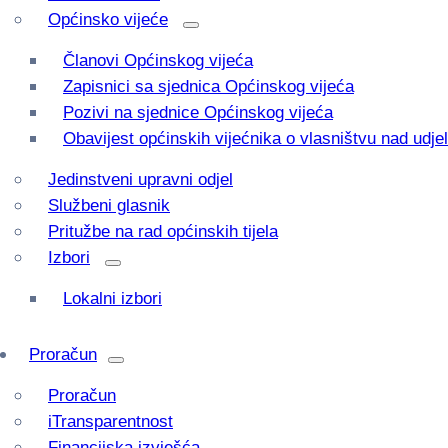
Općinsko vijeće
Članovi Općinskog vijeća
Zapisnici sa sjednica Općinskog vijeća
Pozivi na sjednice Općinskog vijeća
Obavijest općinskih vijećnika o vlasništvu nad udj
Jedinstveni upravni odjel
Službeni glasnik
Pritužbe na rad općinskih tijela
Izbori
Lokalni izbori
Proračun
Proračun
iTransparentnost
Financijska izvješća