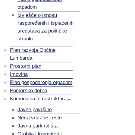
otpadom
Izvješće o iznosu
raspoređenih i isplaćenih
sredstava za političke
stranke
Plan razvoja Općine
Lumbarda
Prostorni plan
Imovina
Plan gospodarenja otpadom
Pomorsko dobro
Komunalna infrastruktura
Javne površine
Nerazvrstane ceste
Javna parkirališta
Groblja i krematoriji