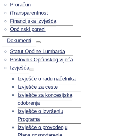
Proračun
iTransparentnost
Financijska izvješća
Općinski porezi
Dokumenti
Statut Općine Lumbarda
Poslovnik Općinskog vijeća
Izvješća
Izvješće o radu načelnika
Izvješće za ceste
Izvješće za koncesijska
odobrenja
Izvješće o izvršenju
Programa
Izvješće o provođenju
Plana gospodarenje