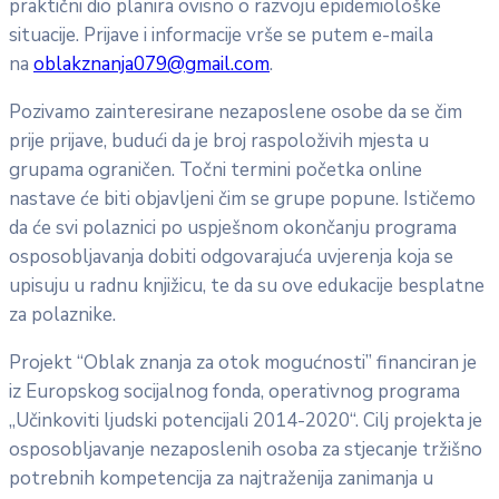
praktični dio planira ovisno o razvoju epidemiološke
situacije. Prijave i informacije vrše se putem e-maila
na
oblakznanja079@gmail.com
.
Pozivamo zainteresirane nezaposlene osobe da se čim
prije prijave, budući da je broj raspoloživih mjesta u
grupama ograničen. Točni termini početka online
nastave će biti objavljeni čim se grupe popune. Ističemo
da će svi polaznici po uspješnom okončanju programa
osposobljavanja dobiti odgovarajuća uvjerenja koja se
upisuju u radnu knjižicu, te da su ove edukacije besplatne
za polaznike.
Projekt “Oblak znanja za otok mogućnosti” financiran je
iz Europskog socijalnog fonda, operativnog programa
„Učinkoviti ljudski potencijali 2014-2020“. Cilj projekta je
osposobljavanje nezaposlenih osoba za stjecanje tržišno
potrebnih kompetencija za najtraženija zanimanja u