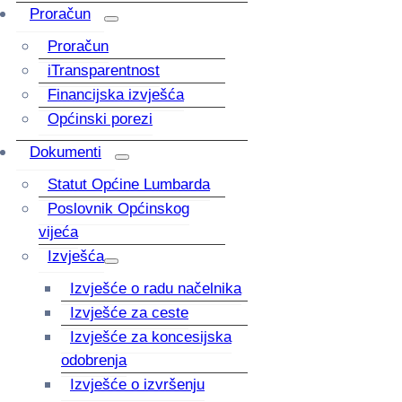
Proračun
Proračun
iTransparentnost
Financijska izvješća
Općinski porezi
Dokumenti
Statut Općine Lumbarda
Poslovnik Općinskog
vijeća
Izvješća
Izvješće o radu načelnika
Izvješće za ceste
Izvješće za koncesijska
odobrenja
Izvješće o izvršenju