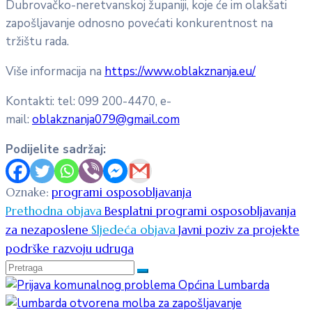
Dubrovačko-neretvanskoj županiji, koje će im olakšati
zapošljavanje odnosno povećati konkurentnost na
tržištu rada.
Više informacija na
https://www.oblakznanja.eu/
Kontakti: tel: 099 200-4470, e-
mail:
oblakznanja079@gmail.com
Podijelite sadržaj:
Oznake:
programi osposobljavanja
Prethodna objava
Besplatni programi osposobljavanja
za nezaposlene
Sljedeća objava
Javni poziv za projekte
podrške razvoju udruga