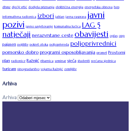
dhmz
dječji vrtić
dodjela priznanja
električna energija
energetska obnova
hep
javni
izbori
informativna radionica
jablan
javna rasprava
pozivi
LAG 5
javno savjetovanje
komunalna lučica
obavijesti
natječaji
nerazvrstane ceste
oglas
opg
poljoprivrednici
pajasen
pojilište
pokret otoka
poljoprivreda
pomorsko dobro
programi osposobljavanja
Prostorni
promet
plan
Ražnjić
sječa
radionice
ribarnica
seminar
studenti
svečana sjednica
turizam
vinogradarstvo
vojarna Ražnjić
zemljište
Arhiva
Arhiva