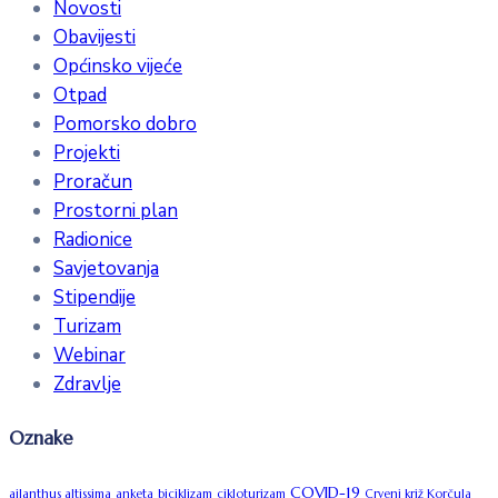
Novosti
Obavijesti
Općinsko vijeće
Otpad
Pomorsko dobro
Projekti
Proračun
Prostorni plan
Radionice
Savjetovanja
Stipendije
Turizam
Webinar
Zdravlje
Oznake
COVID-19
ailanthus altissima
anketa
biciklizam
cikloturizam
Crveni križ Korčula