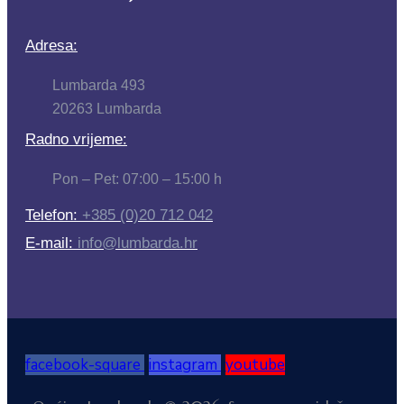
Adresa:
Lumbarda 493
20263 Lumbarda
Radno vrijeme:
Pon – Pet: 07:00 – 15:00 h
Telefon:
+385 (0)20 712 042
E-mail:
info@lumbarda.hr
facebook-square
instagram
youtube