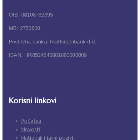
OIB: 08108782395
MB: 2753600
Poslovna banka: Raiffeisenbank d.d.
IBAN: HR8524840081860000009
Korisni linkovi
Početna
Novosti
Natječaji i javni pozivi