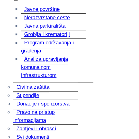
Javne površine
Nerazvrstane ceste
Javna parkirališta
Groblja i krematoriji
Program održavanja i
građenja
Analiza upravljanja
komunalnom
infrastrukturom
Civilna zaštita
Stipendije
Donacije i sponzorstva
Pravo na pristup
informacijama
Zahtjevi i obrasci
Svi dokumenti