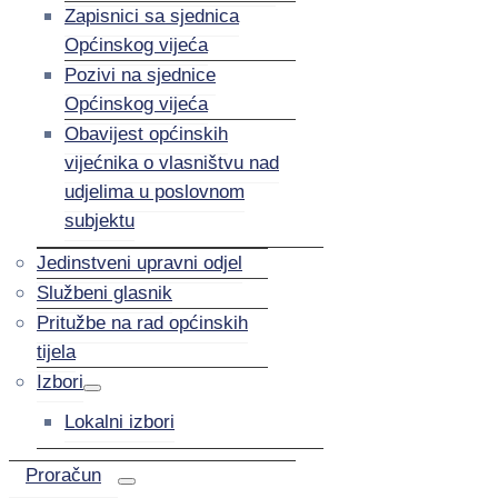
Zapisnici sa sjednica
Općinskog vijeća
Pozivi na sjednice
Općinskog vijeća
Obavijest općinskih
vijećnika o vlasništvu nad
udjelima u poslovnom
subjektu
Jedinstveni upravni odjel
Službeni glasnik
Pritužbe na rad općinskih
tijela
Izbori
Lokalni izbori
Proračun