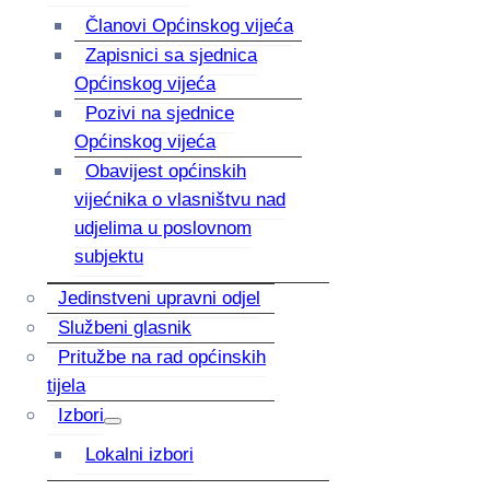
Članovi Općinskog vijeća
Zapisnici sa sjednica
Općinskog vijeća
Pozivi na sjednice
Općinskog vijeća
Obavijest općinskih
vijećnika o vlasništvu nad
udjelima u poslovnom
subjektu
Jedinstveni upravni odjel
Službeni glasnik
Pritužbe na rad općinskih
tijela
Izbori
Lokalni izbori