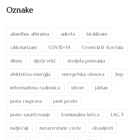
Oznake
ailanthus altissima
anketa
biciklizam
cikloturizam
COVID-19
Crveni križ Korčula
dhmz
dječji vrtić
dodjela priznanja
električna energija
energetska obnova
hep
informativna radionica
izbori
jablan
javna rasprava
javni pozivi
javno savjetovanje
komunalna lučica
LAG 5
natječaji
nerazvrstane ceste
obavijesti