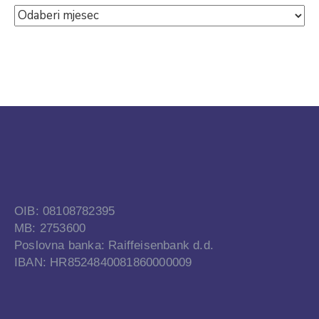
OIB: 08108782395
MB: 2753600
Poslovna banka: Raiffeisenbank d.d.
IBAN: HR8524840081860000009