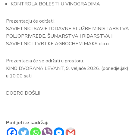
pozivi,
KONTROLA BOLESTI U VINOGRADIMA
natječaji
i
Prezentaciju će održati:
novosti
SAVJETNICI SAVJETODAVNE SLUŽBE MINISTARSTVA
POLJOPRIVREDE, ŠUMARSTVA I RIBARSTVA I
Adresar
SAVJETNICI TVRTKE AGROCHEM MAKS d.o.o.
Kontakt
Prezentacija će se održati u prostoru:
KINO DVORANA LEVANT, 9. veljače 2026. (ponedjeljak)
u 10:00 sati
DOBRO DOŠLI!
Podijelite sadržaj: