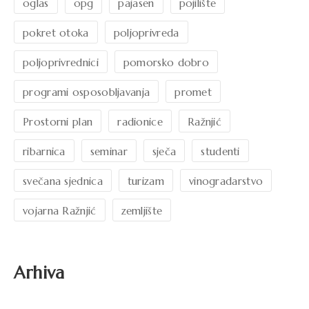
oglas
opg
pajasen
pojilište
pokret otoka
poljoprivreda
poljoprivrednici
pomorsko dobro
programi osposobljavanja
promet
Prostorni plan
radionice
Ražnjić
ribarnica
seminar
sječa
studenti
svečana sjednica
turizam
vinogradarstvo
vojarna Ražnjić
zemljište
Arhiva