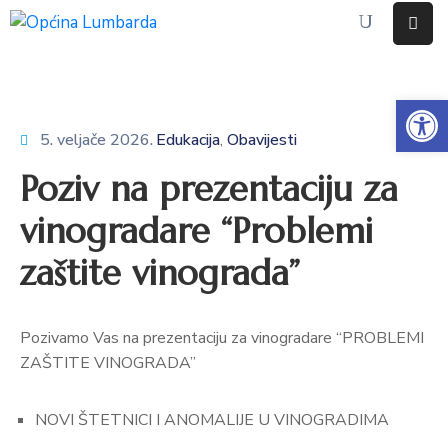
Početna
Op
O
5. veljače 2026.
Edukacija
Obavijesti
‚
Lumbardi
Poziv na prezentaciju za
Lokalna
vinogradare “Problemi
samouprava
zaštite vinograda”
Proračun
Dokumenti
Pozivamo Vas na prezentaciju za vinogradare “PROBLEMI
Javna
ZAŠTITE VINOGRADA”
nabava
NOVI ŠTETNICI I ANOMALIJE U VINOGRADIMA
Javni