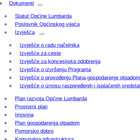
Dokumenti
Statut Općine Lumbarda
Poslovnik Općinskog vijeća
Izvješća
Izvješće o radu načelnika
Izvješće za ceste
Izvješće za koncesijska odobrenja
Izvješće o izvršenju Programa
Izvješće o provođenju Plana gospodarenje otpadom
Izvješće o iznosu raspoređenih i isplaćenih sredsta
Plan razvoja Općine Lumbarda
Prostorni plan
Imovina
Plan gospodarenja otpadom
Pomorsko dobro
Komunalna infrastruktura