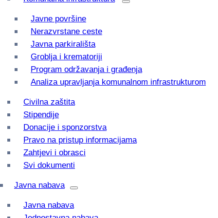
Javne površine
Nerazvrstane ceste
Javna parkirališta
Groblja i krematoriji
Program održavanja i građenja
Analiza upravljanja komunalnom infrastrukturom
Civilna zaštita
Stipendije
Donacije i sponzorstva
Pravo na pristup informacijama
Zahtjevi i obrasci
Svi dokumenti
Javna nabava
Javna nabava
Jednostavna nabava