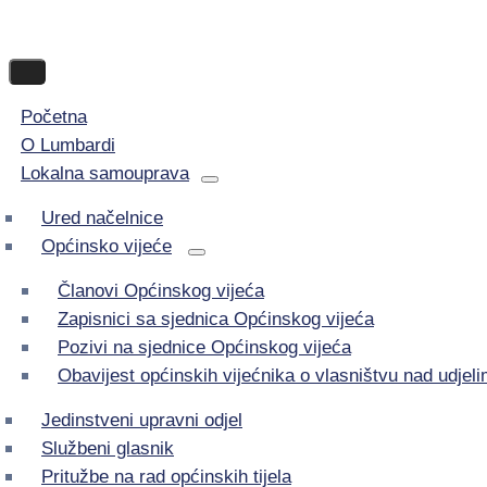
Početna
O Lumbardi
Lokalna samouprava
Ured načelnice
Općinsko vijeće
Članovi Općinskog vijeća
Zapisnici sa sjednica Općinskog vijeća
Pozivi na sjednice Općinskog vijeća
Obavijest općinskih vijećnika o vlasništvu nad udje
Jedinstveni upravni odjel
Službeni glasnik
Pritužbe na rad općinskih tijela