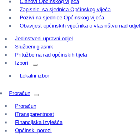
Članovi Općinskog vijeća
Zapisnici sa sjednica Općinskog vijeća
Pozivi na sjednice Općinskog vijeća
Obavijest općinskih vijećnika o vlasništvu nad udj
Jedinstveni upravni odjel
Službeni glasnik
Pritužbe na rad općinskih tijela
Izbori
Lokalni izbori
Proračun
Proračun
iTransparentnost
Financijska izvješća
Općinski porezi