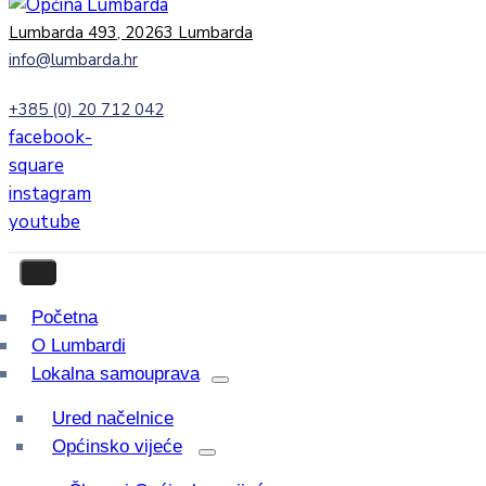
Lumbarda 493, 20263 Lumbarda
info@lumbarda.hr
+385 (0) 20 712 042
facebook-
square
instagram
youtube
Početna
O Lumbardi
Lokalna samouprava
Ured načelnice
Općinsko vijeće