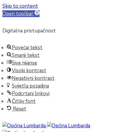
Skip to content
Open toolbar
Digitalna pristupačnost
Povećaj tekst
Smanji tekst
Sive nijanse
Visoki kontrast
Negativni kontrast
Svijetla pozadina
Podcrtani linkovi
Čitljiv font
Reset