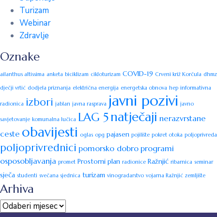
Turizam
Webinar
Zdravlje
Oznake
COVID-19
ailanthus altissima
anketa
biciklizam
cikloturizam
Crveni križ Korčula
dhmz
dječji vrtić
dodjela priznanja
električna energija
energetska obnova
hep
informativna
javni pozivi
izbori
radionica
jablan
javna rasprava
javno
natječaji
LAG 5
nerazvrstane
savjetovanje
komunalna lučica
obavijesti
ceste
pajasen
oglas
opg
pojilište
pokret otoka
poljoprivreda
poljoprivrednici
pomorsko dobro
programi
osposobljavanja
Prostorni plan
Ražnjić
promet
radionice
ribarnica
seminar
sječa
turizam
studenti
svečana sjednica
vinogradarstvo
vojarna Ražnjić
zemljište
Arhiva