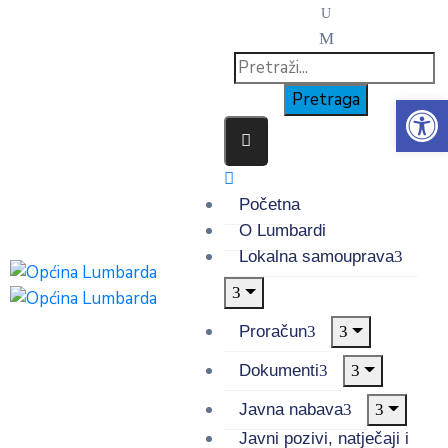
Op
Početna
O Lumbardi
Lokalna samouprava
Proračun
Dokumenti
Javna nabava
Javni pozivi, natječaji i