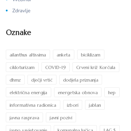
Zdravlje
Oznake
ailanthus altissima
anketa
biciklizam
cikloturizam
COVID-19
Crveni križ Korčula
dhmz
dječji vrtić
dodjela priznanja
električna energija
energetska obnova
hep
informativna radionica
izbori
jablan
javna rasprava
javni pozivi
javno savjetovanje
komunalna lučica
LAG 5