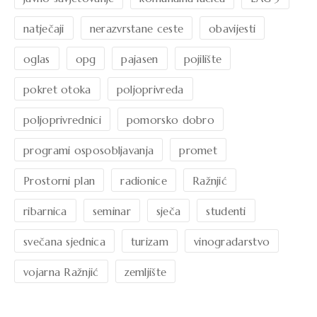
natječaji
nerazvrstane ceste
obavijesti
oglas
opg
pajasen
pojilište
pokret otoka
poljoprivreda
poljoprivrednici
pomorsko dobro
programi osposobljavanja
promet
Prostorni plan
radionice
Ražnjić
ribarnica
seminar
sječa
studenti
svečana sjednica
turizam
vinogradarstvo
vojarna Ražnjić
zemljište