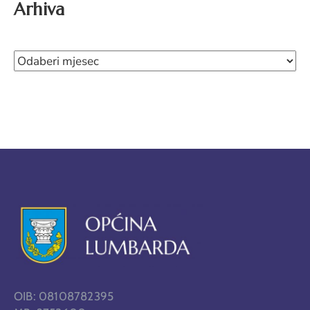
Arhiva
OIB: 08108782395