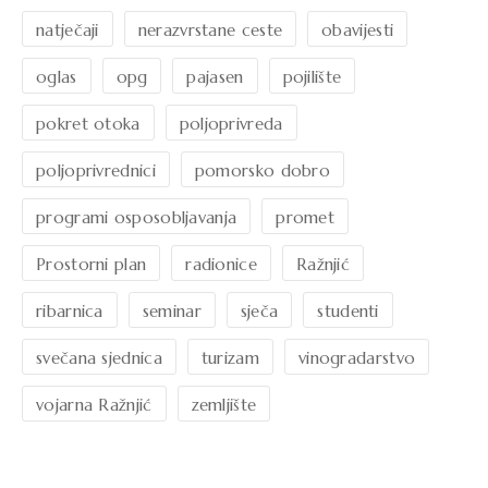
natječaji
nerazvrstane ceste
obavijesti
oglas
opg
pajasen
pojilište
pokret otoka
poljoprivreda
poljoprivrednici
pomorsko dobro
programi osposobljavanja
promet
Prostorni plan
radionice
Ražnjić
ribarnica
seminar
sječa
studenti
svečana sjednica
turizam
vinogradarstvo
vojarna Ražnjić
zemljište