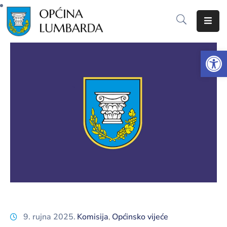
Početna
Op
O
Lumbardi
Lokalna
samouprava
Proračun
Dokumenti
Javna
nabava
9. rujna 2025.
Komisija
Općinsko vijeće
‚
Javni