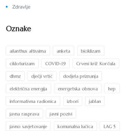
Zdravlje
Oznake
ailanthus altissima
anketa
biciklizam
cikloturizam
COVID-19
Crveni križ Korčula
dhmz
dječji vrtić
dodjela priznanja
električna energija
energetska obnova
hep
informativna radionica
izbori
jablan
javna rasprava
javni pozivi
javno savjetovanje
komunalna lučica
LAG 5