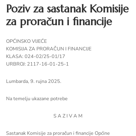
pozivi,
Poziv za sastanak Komisije
natječaji
i
za proračun i financije
novosti
Adresar
OPĆINSKO VIJEĆE
KOMISIJA ZA PRORAČUN I FINANCIJE
Kontakt
KLASA: 024-02/25-01/17
URBROJ: 2117-16-01-25-1
Lumbarda, 9. rujna 2025.
Na temelju ukazane potrebe
S A Z I V A M
Sastanak Komisije za proračun i financije Općine