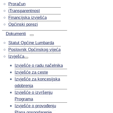
Proračun
iTransparentnost
Financijska izvješća
Općinski porezi
Dokumenti
Statut Općine Lumbarda
Poslovnik Općinskog vijeća
Izvješća
Izvješće o radu načelnika
Izvješće za ceste
Izvješće za koncesijska
odobrenja
Izvješće o izvršenju
Programa
Izvješće o provođenju
Plana gospodarenje