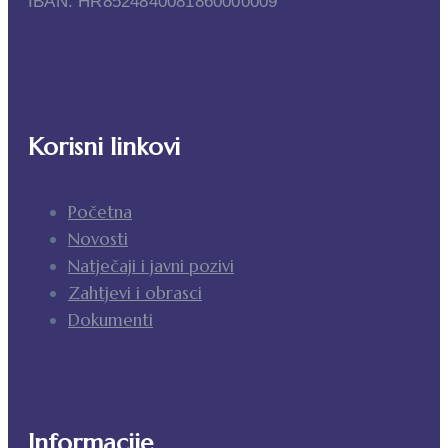
IBAN: HR8524840081860000009
Korisni linkovi
Početna
Novosti
Natječaji i javni pozivi
Zahtjevi i obrasci
Dokumenti
Informacije