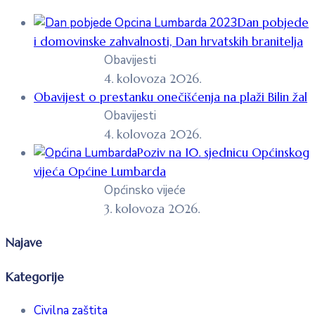
Dan pobjede
i domovinske zahvalnosti, Dan hrvatskih branitelja
Obavijesti
4. kolovoza 2026.
Obavijest o prestanku onečišćenja na plaži Bilin žal
Obavijesti
4. kolovoza 2026.
Poziv na 10. sjednicu Općinskog
vijeća Općine Lumbarda
Općinsko vijeće
3. kolovoza 2026.
Najave
Kategorije
Civilna zaštita