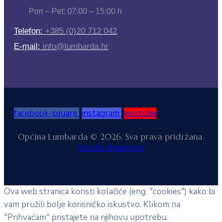
Pon – Pet: 07:00 – 15:00 h
Telefon:
+385 (0)20 712 042
E-mail:
info@lumbarda.hr
facebook-square
instagram
youtube
Općina Lumbarda © 2026. Sva prava pridržana.
Izrada: Impresija
Ova web stranica koristi kolačiće (eng. "cookies") kako bi
vam pružili bolje korisničko iskustvo. Klikom na
"Prihvaćam" pristajete na njihovu upotrebu.