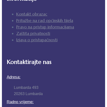
Kontakt obrazac
Pritužbe na rad općinskih tijela
Pravo na pristup informacijama
Zaštita privatnosti
Izjava o pristupačnosti
Kontaktirajte nas
Adresa:
Lumbarda 493
20263 Lumbarda
Radno vrijeme: