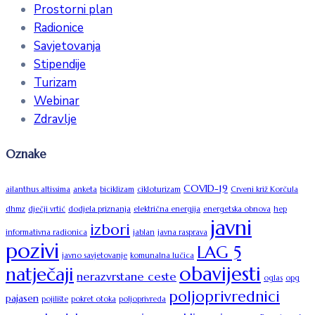
Prostorni plan
Radionice
Savjetovanja
Stipendije
Turizam
Webinar
Zdravlje
Oznake
COVID-19
ailanthus altissima
anketa
biciklizam
cikloturizam
Crveni križ Korčula
dhmz
dječji vrtić
dodjela priznanja
električna energija
energetska obnova
hep
javni
izbori
informativna radionica
jablan
javna rasprava
pozivi
LAG 5
javno savjetovanje
komunalna lučica
obavijesti
natječaji
nerazvrstane ceste
oglas
opg
poljoprivrednici
pajasen
pojilište
pokret otoka
poljoprivreda