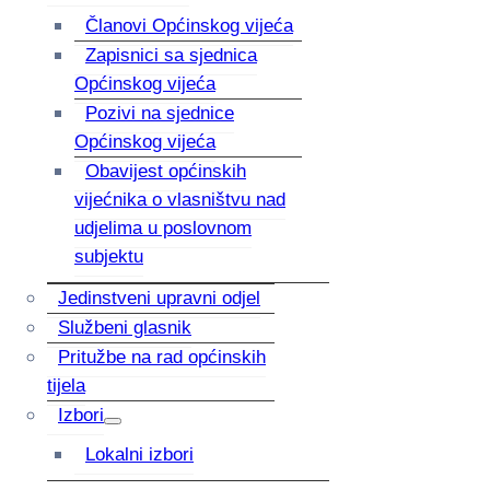
Članovi Općinskog vijeća
Zapisnici sa sjednica
Općinskog vijeća
Pozivi na sjednice
Općinskog vijeća
Obavijest općinskih
vijećnika o vlasništvu nad
udjelima u poslovnom
subjektu
Jedinstveni upravni odjel
Službeni glasnik
Pritužbe na rad općinskih
tijela
Izbori
Lokalni izbori