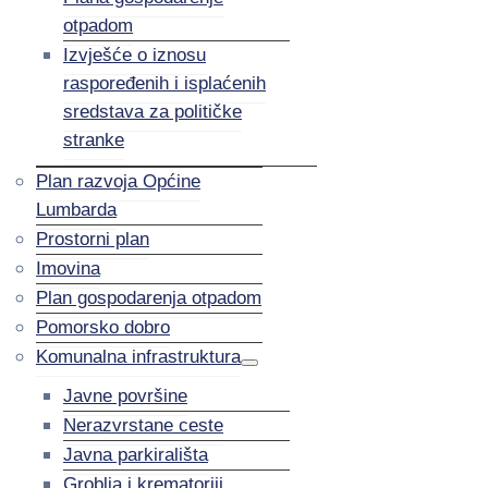
otpadom
Izvješće o iznosu
raspoređenih i isplaćenih
sredstava za političke
stranke
Plan razvoja Općine
Lumbarda
Prostorni plan
Imovina
Plan gospodarenja otpadom
Pomorsko dobro
Komunalna infrastruktura
Javne površine
Nerazvrstane ceste
Javna parkirališta
Groblja i krematoriji