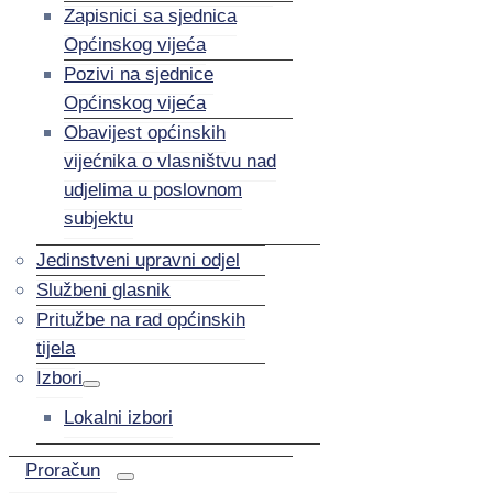
Zapisnici sa sjednica
Općinskog vijeća
Pozivi na sjednice
Općinskog vijeća
Obavijest općinskih
vijećnika o vlasništvu nad
udjelima u poslovnom
subjektu
Jedinstveni upravni odjel
Službeni glasnik
Pritužbe na rad općinskih
tijela
Izbori
Lokalni izbori
Proračun