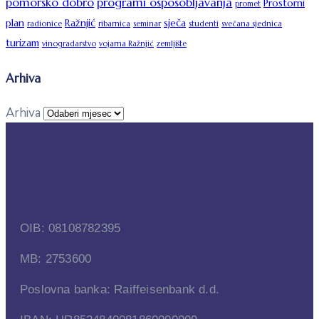
pomorsko dobro
programi osposobljavanja
Prostorni
promet
plan
Ražnjić
sječa
radionice
ribarnica
seminar
studenti
svečana sjednica
turizam
vinogradarstvo
vojarna Ražnjić
zemljište
Arhiva
Arhiva
OIB: 08108782395
MB: 2753600
Poslovna banka: Raiffeisenbank d.d.