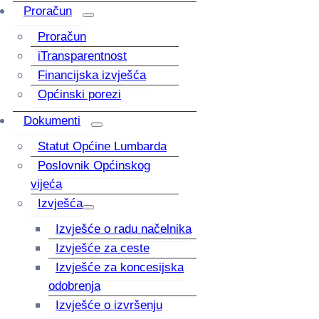
Proračun
Proračun
iTransparentnost
Financijska izvješća
Općinski porezi
Dokumenti
Statut Općine Lumbarda
Poslovnik Općinskog
vijeća
Izvješća
Izvješće o radu načelnika
Izvješće za ceste
Izvješće za koncesijska
odobrenja
Izvješće o izvršenju