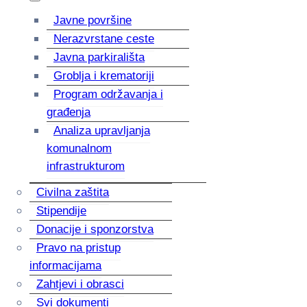
Javne površine
Nerazvrstane ceste
Javna parkirališta
Groblja i krematoriji
Program održavanja i
građenja
Analiza upravljanja
komunalnom
infrastrukturom
Civilna zaštita
Stipendije
Donacije i sponzorstva
Pravo na pristup
informacijama
Zahtjevi i obrasci
Svi dokumenti