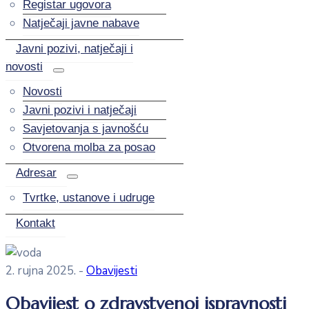
Registar ugovora
Natječaji javne nabave
Javni pozivi, natječaji i
novosti
Novosti
Javni pozivi i natječaji
Savjetovanja s javnošću
Otvorena molba za posao
Adresar
Tvrtke, ustanove i udruge
Kontakt
2. rujna 2025.
-
Obavijesti
Obavijest o zdravstvenoj ispravnosti