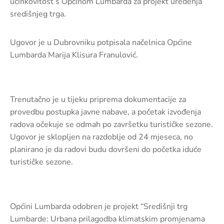
učinkovitost s Općinom Lumbarda za projekt uređenja
pozivi,
središnjeg trga.
natječaji
i
novosti
Ugovor je u Dubrovniku potpisala načelnica Općine
Lumbarda Marija Klisura Franulović.
Adresar
Kontakt
Trenutačno je u tijeku priprema dokumentacije za
provedbu postupka javne nabave, a početak izvođenja
radova očekuje se odmah po završetku turističke sezone.
Ugovor je sklopljen na razdoblje od 24 mjeseca, no
planirano je da radovi budu dovršeni do početka iduće
turističke sezone.
Općini Lumbarda odobren je projekt “Središnji trg
Lumbarde: Urbana prilagodba klimatskim promjenama