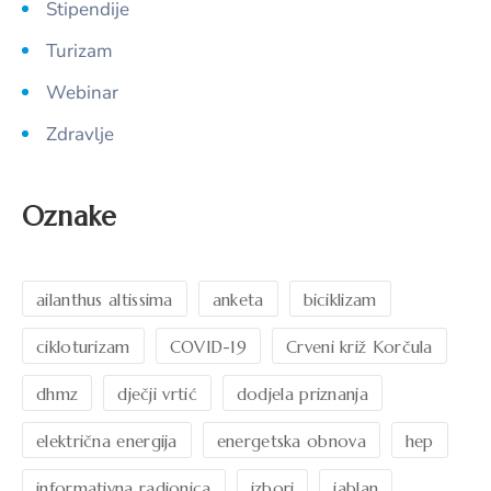
Stipendije
Turizam
Webinar
Zdravlje
Oznake
ailanthus altissima
anketa
biciklizam
cikloturizam
COVID-19
Crveni križ Korčula
dhmz
dječji vrtić
dodjela priznanja
električna energija
energetska obnova
hep
informativna radionica
izbori
jablan