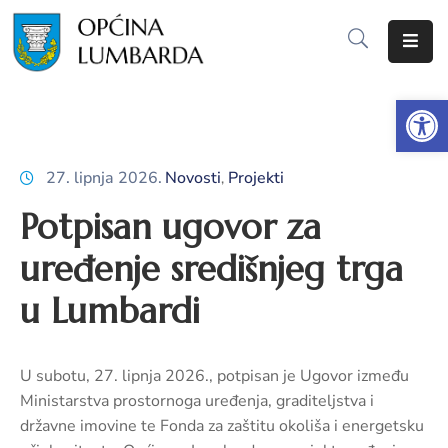
Početna
Op
O
Lumbardi
27. lipnja 2026.
Novosti
Projekti
‚
Lokalna
Potpisan ugovor za
samouprava
uređenje središnjeg trga
Proračun
u Lumbardi
Dokumenti
Javna
U subotu, 27. lipnja 2026., potpisan je Ugovor između
nabava
Ministarstva prostornoga uređenja, graditeljstva i
državne imovine te Fonda za zaštitu okoliša i energetsku
Javni