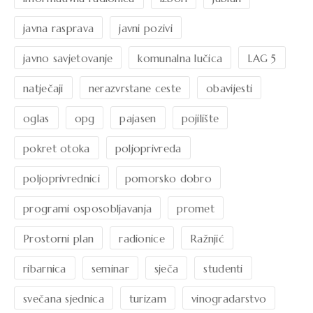
javna rasprava
javni pozivi
javno savjetovanje
komunalna lučica
LAG 5
natječaji
nerazvrstane ceste
obavijesti
oglas
opg
pajasen
pojilište
pokret otoka
poljoprivreda
poljoprivrednici
pomorsko dobro
programi osposobljavanja
promet
Prostorni plan
radionice
Ražnjić
ribarnica
seminar
sječa
studenti
svečana sjednica
turizam
vinogradarstvo