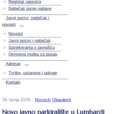
Registar ugovora
Natječaji javne nabave
Javni pozivi, natječaji i
novosti
Novosti
Javni pozivi i natječaji
Savjetovanja s javnošću
Otvorena molba za posao
Adresar
Tvrtke, ustanove i udruge
Kontakt
26. lipnja 2026.
-
Novosti
‚
Obavijesti
Novo javno parkiralište u Lumbardi