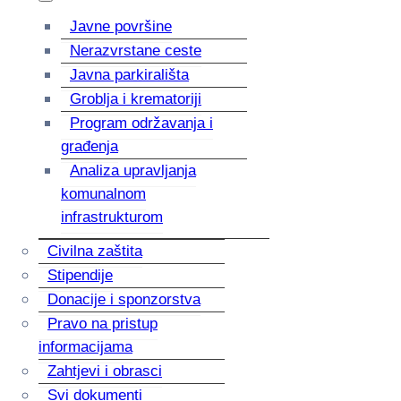
Javne površine
Nerazvrstane ceste
Javna parkirališta
Groblja i krematoriji
Program održavanja i
građenja
Analiza upravljanja
komunalnom
infrastrukturom
Civilna zaštita
Stipendije
Donacije i sponzorstva
Pravo na pristup
informacijama
Zahtjevi i obrasci
Svi dokumenti