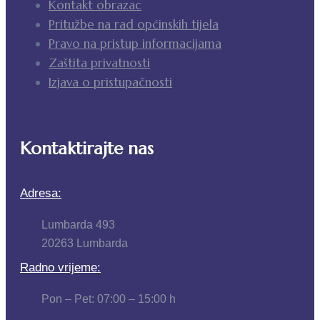
Kontakt obrazac
Pritužbe na rad općinskih tijela
Pravo na pristup informacijama
Zaštita privatnosti
Izjava o pristupačnosti
Kontaktirajte nas
Adresa:
Lumbarda 493
20263 Lumbarda
Radno vrijeme:
Pon – Pet: 07:00 – 15:00 h