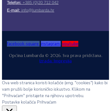
Telefon:
+385 (0)20 712 042
E-mail:
info@lumbarda.hr
facebook-square
instagram
youtube
Općina Lumbarda © 2026. Sva prava pridržana.
Izrada: Impresija
Ova web stranica koristi kolačiće (eng. "cookies") kako bi
vam pružili bolje korisničko iskustvo. Klikom na
"Prihvaćam" pristajete na njihovu upotrebu.
Postavke kolačića
Prihvaćam