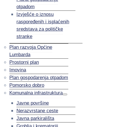
otpadom
Izvješće o iznosu
raspoređenih i isplaćenih
sredstava za političke
stranke
Plan razvoja Općine
Lumbarda
Prostorni plan
Imovina
Plan gospodarenja otpadom
Pomorsko dobro
Komunalna infrastruktura
Javne površine
Nerazvrstane ceste
Javna parkirališta
Groblja i krematoriji