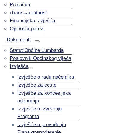
Proračun
iTransparentnost
Financijska izvješća
Općinski porezi
Dokumenti
Statut Općine Lumbarda
Poslovnik Općinskog vijeća
Izvješća
Izvješće o radu načelnika
Izvješće za ceste
Izvješće za koncesijska
odobrenja
Izvješće o izvršenju
Programa
Izvješće o provođenju
Plana gospodarenje