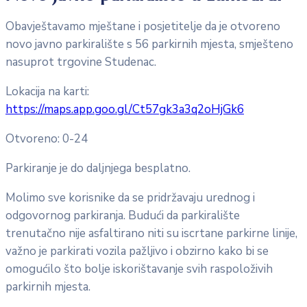
Obavještavamo mještane i posjetitelje da je otvoreno
novo javno parkiralište s 56 parkirnih mjesta, smješteno
nasuprot trgovine Studenac.
Lokacija na karti:
https://maps.app.goo.gl/Ct57gk3a3q2oHjGk6
Otvoreno: 0-24
Parkiranje je do daljnjega besplatno.
Molimo sve korisnike da se pridržavaju urednog i
odgovornog parkiranja. Budući da parkiralište
trenutačno nije asfaltirano niti su iscrtane parkirne linije,
važno je parkirati vozila pažljivo i obzirno kako bi se
omogućilo što bolje iskorištavanje svih raspoloživih
parkirnih mjesta.