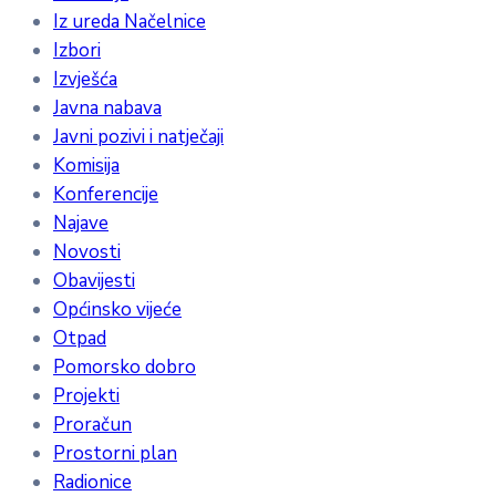
Iz ureda Načelnice
Izbori
Izvješća
Javna nabava
Javni pozivi i natječaji
Komisija
Konferencije
Najave
Novosti
Obavijesti
Općinsko vijeće
Otpad
Pomorsko dobro
Projekti
Proračun
Prostorni plan
Radionice