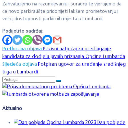
Zahvaljujemo na razumijevanju i suradnji te vjerujemo da
će novo parkiralište pridonijeti lakšem prometovanju i
većoj dostupnosti parkirnih mjesta u Lumbardi.
Podijelite sadržaj:
Prethodna objava
Pozivni natječaj za predlaganje
kandidata za dodjelu javnih priznanja Općine Lumbarda
Sljedeća objava
Potpisan ugovor za uređenje središnjeg
trga u Lumbardi
Aktualno
Dan pobjede