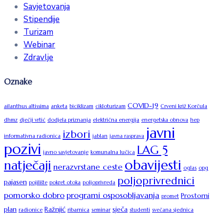
Savjetovanja
Stipendije
Turizam
Webinar
Zdravlje
Oznake
COVID-19
ailanthus altissima
anketa
biciklizam
cikloturizam
Crveni križ Korčula
dhmz
dječji vrtić
dodjela priznanja
električna energija
energetska obnova
hep
javni
izbori
informativna radionica
jablan
javna rasprava
pozivi
LAG 5
javno savjetovanje
komunalna lučica
obavijesti
natječaji
nerazvrstane ceste
oglas
opg
poljoprivrednici
pajasen
pojilište
pokret otoka
poljoprivreda
pomorsko dobro
programi osposobljavanja
Prostorni
promet
plan
Ražnjić
sječa
radionice
ribarnica
seminar
studenti
svečana sjednica