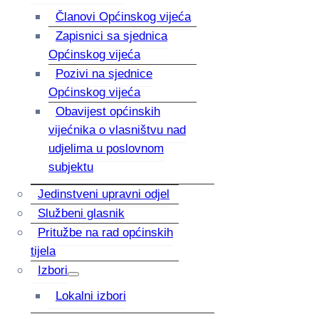
Članovi Općinskog vijeća
Zapisnici sa sjednica
Općinskog vijeća
Pozivi na sjednice
Općinskog vijeća
Obavijest općinskih
vijećnika o vlasništvu nad
udjelima u poslovnom
subjektu
Jedinstveni upravni odjel
Službeni glasnik
Pritužbe na rad općinskih
tijela
Izbori
Lokalni izbori