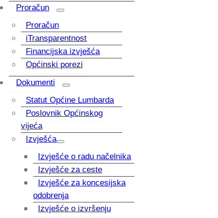
Proračun
Proračun
iTransparentnost
Financijska izvješća
Općinski porezi
Dokumenti
Statut Općine Lumbarda
Poslovnik Općinskog
vijeća
Izvješća
Izvješće o radu načelnika
Izvješće za ceste
Izvješće za koncesijska
odobrenja
Izvješće o izvršenju