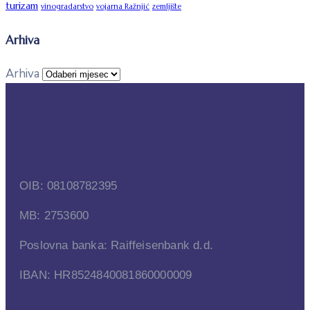
turizam
vinogradarstvo
vojarna Ražnjić
zemljište
Arhiva
Arhiva
OIB: 08108782395
MB: 2753600
Poslovna banka: Raiffeisenbank d.d.
IBAN: HR8524840081860000009