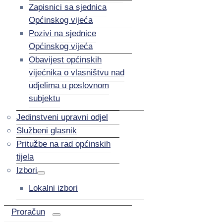
Zapisnici sa sjednica
Općinskog vijeća
Pozivi na sjednice
Općinskog vijeća
Obavijest općinskih
vijećnika o vlasništvu nad
udjelima u poslovnom
subjektu
Jedinstveni upravni odjel
Službeni glasnik
Pritužbe na rad općinskih
tijela
Izbori
Lokalni izbori
Proračun