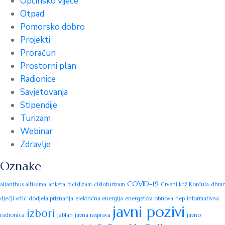
Općinsko vijeće
Otpad
Pomorsko dobro
Projekti
Proračun
Prostorni plan
Radionice
Savjetovanja
Stipendije
Turizam
Webinar
Zdravlje
Oznake
COVID-19
ailanthus altissima
anketa
biciklizam
cikloturizam
Crveni križ Korčula
dhmz
dječji vrtić
dodjela priznanja
električna energija
energetska obnova
hep
informativna
javni pozivi
izbori
radionica
jablan
javna rasprava
javno