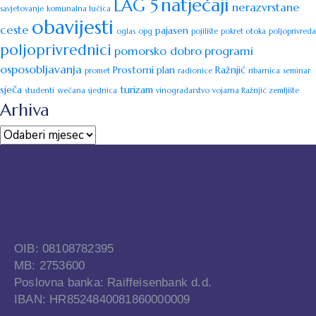
natječaji
LAG 5
nerazvrstane
savjetovanje
komunalna lučica
obavijesti
ceste
pajasen
oglas
opg
pojilište
pokret otoka
poljoprivreda
poljoprivrednici
pomorsko dobro
programi
osposobljavanja
Prostorni plan
Ražnjić
promet
radionice
ribarnica
seminar
sječa
turizam
studenti
svečana sjednica
vinogradarstvo
vojarna Ražnjić
zemljište
Arhiva
OIB: 08108782395
MB: 2753600
Poslovna banka: Raiffeisenbank d.d.
IBAN: HR8524840081860000009