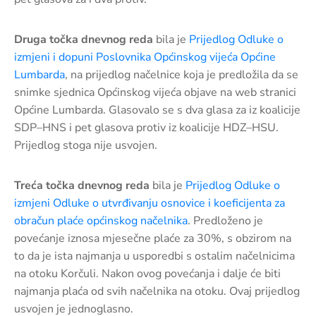
Druga točka dnevnog reda
bila je
Prijedlog Odluke o
izmjeni i dopuni Poslovnika Općinskog vijeća Općine
Lumbarda
, na prijedlog načelnice koja je predložila da se
snimke sjednica Općinskog vijeća objave na web stranici
Općine Lumbarda. Glasovalo se s dva glasa za iz koalicije
SDP–HNS i pet glasova protiv iz koalicije HDZ–HSU.
Prijedlog stoga nije usvojen.
Treća točka dnevnog reda
bila je
Prijedlog Odluke o
izmjeni Odluke o utvrđivanju osnovice i koeficijenta za
obračun plaće općinskog načelnika
. Predloženo je
povećanje iznosa mjesečne plaće za 30%, s obzirom na
to da je ista najmanja u usporedbi s ostalim načelnicima
na otoku Korčuli. Nakon ovog povećanja i dalje će biti
najmanja plaća od svih načelnika na otoku. Ovaj prijedlog
usvojen je jednoglasno.