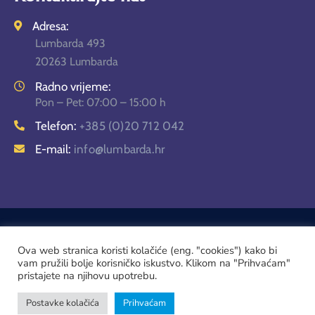
Adresa:
Lumbarda 493
20263 Lumbarda
Radno vrijeme:
Pon – Pet: 07:00 – 15:00 h
Telefon:
+385 (0)20 712 042
E-mail:
info@lumbarda.hr
Ova web stranica koristi kolačiće (eng. "cookies") kako bi
vam pružili bolje korisničko iskustvo. Klikom na "Prihvaćam"
pristajete na njihovu upotrebu.
Općina Lumbarda © 2026. Sva prava pridržana.
Izrada: Impresija
Postavke kolačića
Prihvaćam