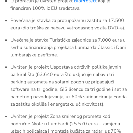
U proračun je uvršten projekt
BioProtect
koji je
financiran 100% iz EU sredstava.
Povećana je stavka za protupožarnu zaštitu za 17.500
eura (dio troška za nabavu vatrogasnog vozila DVD-a).
Uvećana je stavka Turističke zajednice za 7.000 eura u
svrhu sufinanciranja projekata Lumbarda Classic i Dani
lumbarajske psefizme.
Uvršten je projekt Uspostava održivih politika javnih
parkirališta (63.640 eura što uključuje nabavu tri
parking automata na solarni pogon uz pripadajući
software na tri godine, GIS licencu za tri godine i set za
pametnog navodnjavanja, uz 60% sufinanciranja Fonda
za zaštitu okoliša i energetsku učinkovitost).
Uvršten je projekt Zona smirenog prometa kod
područne škole u Lumbardi (25.570 eura – zamjena
ležećih policajaca i montaža kućišta za radar, uz 70%