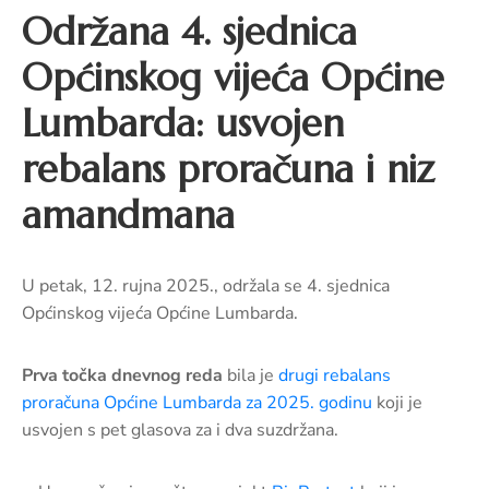
pozivi,
Održana 4. sjednica
natječaji
i
Općinskog vijeća Općine
novosti
Lumbarda: usvojen
Adresar
rebalans proračuna i niz
Kontakt
amandmana
U petak, 12. rujna 2025., održala se 4. sjednica
Općinskog vijeća Općine Lumbarda.
Prva točka dnevnog reda
bila je
drugi rebalans
proračuna Općine Lumbarda za 2025. godinu
koji je
usvojen s pet glasova za i dva suzdržana.