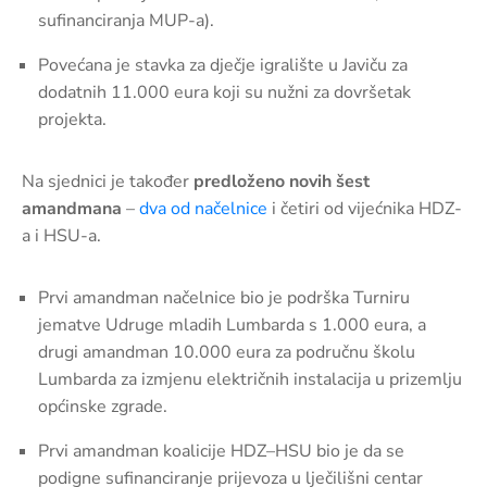
sufinanciranja MUP-a).
Povećana je stavka za dječje igralište u Javiču za
dodatnih 11.000 eura koji su nužni za dovršetak
projekta.
Na sjednici je također
predloženo novih šest
amandmana
–
dva od načelnice
i četiri od vijećnika HDZ-
a i HSU-a.
Prvi amandman načelnice bio je podrška Turniru
jematve Udruge mladih Lumbarda s 1.000 eura, a
drugi amandman 10.000 eura za područnu školu
Lumbarda za izmjenu električnih instalacija u prizemlju
općinske zgrade.
Prvi amandman koalicije HDZ–HSU bio je da se
podigne sufinanciranje prijevoza u lječilišni centar