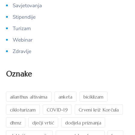
Savjetovanja
Stipendije
Turizam
Webinar
Zdravlje
Oznake
ailanthus altissima
anketa
biciklizam
cikloturizam
COVID-19
Crveni križ Korčula
dhmz
dječji vrtić
dodjela priznanja