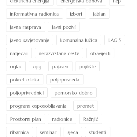
električna energija
energetska obnova
hep
informativna radionica
izbori
jablan
javna rasprava
javni pozivi
javno savjetovanje
komunalna lučica
LAG 5
natječaji
nerazvrstane ceste
obavijesti
oglas
opg
pajasen
pojilište
pokret otoka
poljoprivreda
poljoprivrednici
pomorsko dobro
programi osposobljavanja
promet
Prostorni plan
radionice
Ražnjić
ribarnica
seminar
sječa
studenti