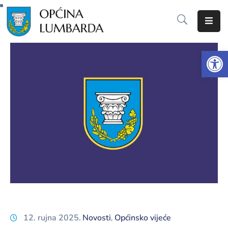
Početna
Op
O
Lumbardi
Lokalna
samouprava
Proračun
Dokumenti
Javna
nabava
12. rujna 2025.
Novosti
Općinsko vijeće
‚
Javni