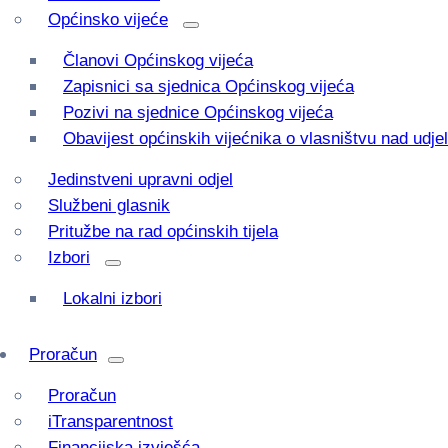
Općinsko vijeće
Članovi Općinskog vijeća
Zapisnici sa sjednica Općinskog vijeća
Pozivi na sjednice Općinskog vijeća
Obavijest općinskih vijećnika o vlasništvu nad udj
Jedinstveni upravni odjel
Službeni glasnik
Pritužbe na rad općinskih tijela
Izbori
Lokalni izbori
Proračun
Proračun
iTransparentnost
Financijska izvješća