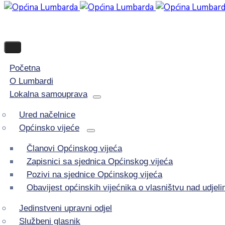
Početna
O Lumbardi
Lokalna samouprava
Ured načelnice
Općinsko vijeće
Članovi Općinskog vijeća
Zapisnici sa sjednica Općinskog vijeća
Pozivi na sjednice Općinskog vijeća
Obavijest općinskih vijećnika o vlasništvu nad udje
Jedinstveni upravni odjel
Službeni glasnik