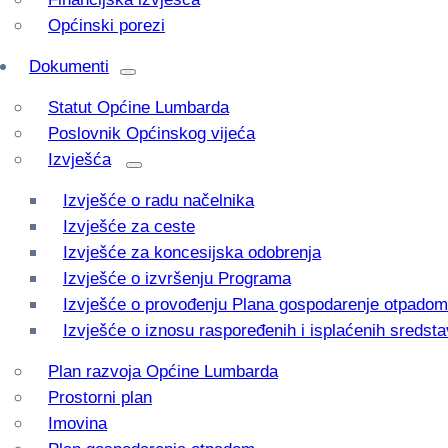
Općinski porezi
Dokumenti
Statut Općine Lumbarda
Poslovnik Općinskog vijeća
Izvješća
Izvješće o radu načelnika
Izvješće za ceste
Izvješće za koncesijska odobrenja
Izvješće o izvršenju Programa
Izvješće o provođenju Plana gospodarenje otpadom
Izvješće o iznosu raspoređenih i isplaćenih sredsta
Plan razvoja Općine Lumbarda
Prostorni plan
Imovina