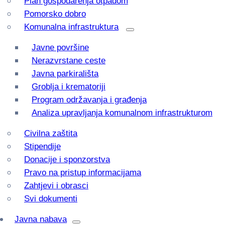
Plan gospodarenja otpadom
Pomorsko dobro
Komunalna infrastruktura
Javne površine
Nerazvrstane ceste
Javna parkirališta
Groblja i krematoriji
Program održavanja i građenja
Analiza upravljanja komunalnom infrastrukturom
Civilna zaštita
Stipendije
Donacije i sponzorstva
Pravo na pristup informacijama
Zahtjevi i obrasci
Svi dokumenti
Javna nabava