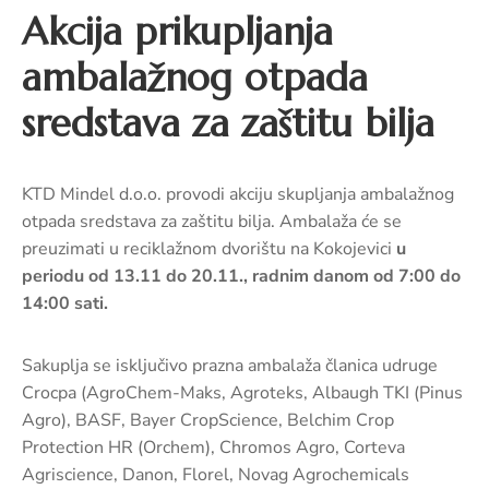
pozivi,
Akcija prikupljanja
natječaji
i
ambalažnog otpada
novosti
sredstava za zaštitu bilja
Adresar
Kontakt
KTD Mindel d.o.o. provodi akciju skupljanja ambalažnog
otpada sredstava za zaštitu bilja. Ambalaža će se
preuzimati u reciklažnom dvorištu na Kokojevici
u
periodu od 13.11 do 20.11., radnim danom od 7:00 do
14:00 sati.
Sakuplja se isključivo prazna ambalaža članica udruge
Crocpa (AgroChem-Maks, Agroteks, Albaugh TKI (Pinus
Agro), BASF, Bayer CropScience, Belchim Crop
Protection HR (Orchem), Chromos Agro, Corteva
Agriscience, Danon, Florel, Novag Agrochemicals