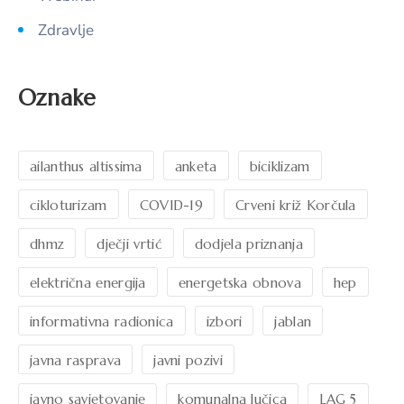
Zdravlje
Oznake
ailanthus altissima
anketa
biciklizam
cikloturizam
COVID-19
Crveni križ Korčula
dhmz
dječji vrtić
dodjela priznanja
električna energija
energetska obnova
hep
informativna radionica
izbori
jablan
javna rasprava
javni pozivi
javno savjetovanje
komunalna lučica
LAG 5