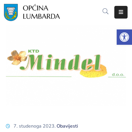
Početna
Op
O
Lumbardi
Lokalna
samouprava
Proračun
Dokumenti
Javna
nabava
7. studenoga 2023.
Obavijesti
Javni