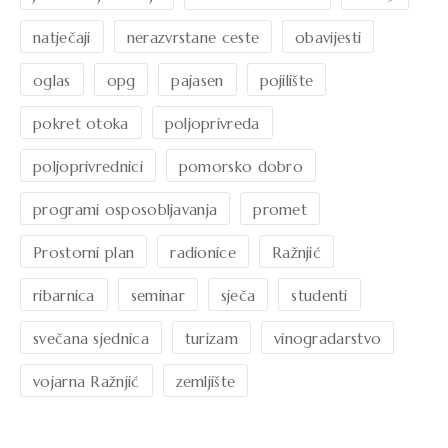
natječaji
nerazvrstane ceste
obavijesti
oglas
opg
pajasen
pojilište
pokret otoka
poljoprivreda
poljoprivrednici
pomorsko dobro
programi osposobljavanja
promet
Prostorni plan
radionice
Ražnjić
ribarnica
seminar
sječa
studenti
svečana sjednica
turizam
vinogradarstvo
vojarna Ražnjić
zemljište