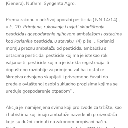
(Genera), Nufarm, Syngenta Agro.
Prema zakonu o održivoj uporabi pesticida ( NN 14/14) ,
u čl. 20.
Primjena, rukovanje i uvjeti skladištenja
pesticida i gospodarenje njihovom ambalažom i ostacima
kod korisnika pesticida, u stavaku
(4) piše: „ Korisnici
moraju praznu ambalažu od pesticida, ambalažu s
ostacima pesticida, pesticide kojima je istekao rok
valjanosti, pesticide kojima je istekla registracija ili
dopušteno razdoblje za primjenu zaliha i ostatke
škropiva odvojeno skupljati i privremeno čuvati do
predaje ovlaštenoj osobi sukladno propisima kojima se
uređuje gospodarenje otpadom“ .
Akcija je namijenjena svima koji proizvode za tržište, kao
i hobistima koji imaju ambalaže navedenih proizvođača
koje su dužni zbrinuti na zakonom propisani način.