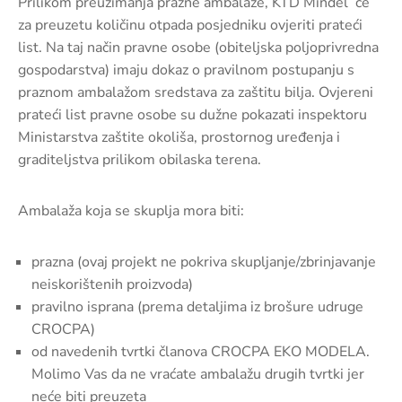
Prilikom preuzimanja prazne ambalaže, KTD Mindel će
za preuzetu količinu otpada posjedniku ovjeriti prateći
list. Na taj način pravne osobe (obiteljska poljoprivredna
gospodarstva) imaju dokaz o pravilnom postupanju s
praznom ambalažom sredstava za zaštitu bilja. Ovjereni
prateći list pravne osobe su dužne pokazati inspektoru
Ministarstva zaštite okoliša, prostornog uređenja i
graditeljstva prilikom obilaska terena.
Ambalaža koja se skuplja mora biti:
prazna (ovaj projekt ne pokriva skupljanje/zbrinjavanje
neiskorištenih proizvoda)
pravilno isprana (prema detaljima iz brošure udruge
CROCPA)
od navedenih tvrtki članova CROCPA EKO MODELA.
Molimo Vas da ne vraćate ambalažu drugih tvrtki jer
neće biti preuzeta