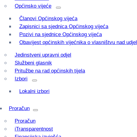
Općinsko vijeće
Članovi Općinskog vijeća
Zapisnici sa sjednica Općinskog vijeća
Pozivi na sjednice Općinskog vijeća
Obavijest općinskih vijećnika o vlasništvu nad udj
Jedinstveni upravni odjel
Službeni glasnik
Pritužbe na rad općinskih tijela
Izbori
Lokalni izbori
Proračun
Proračun
iTransparentnost
Financijska izvješća