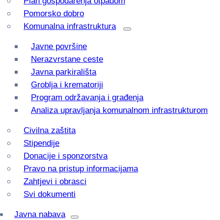
Plan gospodarenja otpadom
Pomorsko dobro
Komunalna infrastruktura
Javne površine
Nerazvrstane ceste
Javna parkirališta
Groblja i krematoriji
Program održavanja i građenja
Analiza upravljanja komunalnom infrastrukturom
Civilna zaštita
Stipendije
Donacije i sponzorstva
Pravo na pristup informacijama
Zahtjevi i obrasci
Svi dokumenti
Javna nabava