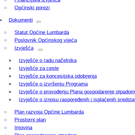
Općinski porezi
Dokumenti
Statut Općine Lumbarda
Poslovnik Općinskog vijeća
Izvješća
Izvješće o radu načelnika
Izvješće za ceste
Izvješće za koncesijska odobrenja
Izvješće o izvršenju Programa
Izvješće o provođenju Plana gospodarenje otpadom
Izvješće o iznosu raspoređenih i isplaćenih sredsta
Plan razvoja Općine Lumbarda
Prostorni plan
Imovina