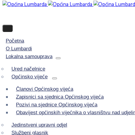
Početna
O Lumbardi
Lokalna samouprava
Ured načelnice
Općinsko vijeće
Članovi Općinskog vijeća
Zapisnici sa sjednica Općinskog vijeća
Pozivi na sjednice Općinskog vijeća
Obavijest općinskih vijećnika o vlasništvu nad udje
Jedinstveni upravni odjel
Službeni glasnik