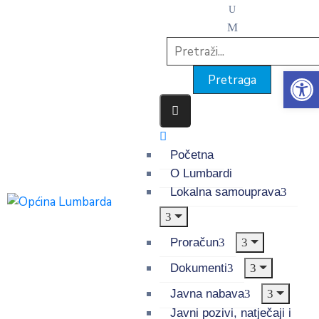
Op
Početna
O Lumbardi
Lokalna samouprava
Proračun
Dokumenti
Javna nabava
Javni pozivi, natječaji i