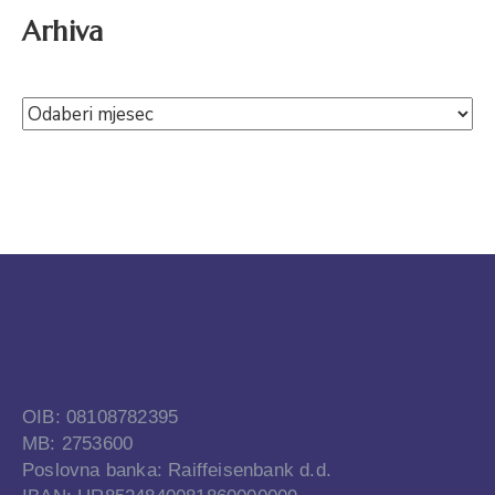
Arhiva
OIB: 08108782395
MB: 2753600
Poslovna banka: Raiffeisenbank d.d.