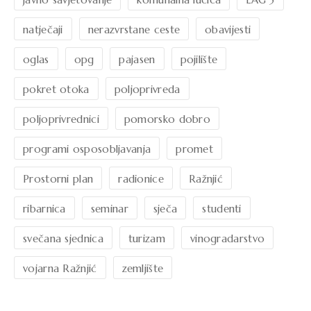
natječaji
nerazvrstane ceste
obavijesti
oglas
opg
pajasen
pojilište
pokret otoka
poljoprivreda
poljoprivrednici
pomorsko dobro
programi osposobljavanja
promet
Prostorni plan
radionice
Ražnjić
ribarnica
seminar
sječa
studenti
svečana sjednica
turizam
vinogradarstvo
vojarna Ražnjić
zemljište