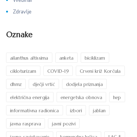
Webinar
Zdravlje
Oznake
ailanthus altissima
anketa
biciklizam
cikloturizam
COVID-19
Crveni križ Korčula
dhmz
dječji vrtić
dodjela priznanja
električna energija
energetska obnova
hep
informativna radionica
izbori
jablan
javna rasprava
javni pozivi
javno savjetovanje
komunalna lučica
LAG 5