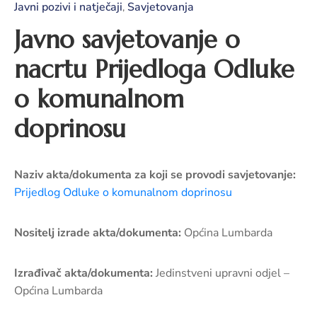
pozivi,
Javni pozivi i natječaji
Savjetovanja
‚
natječaji
Javno savjetovanje o
i
novosti
nacrtu Prijedloga Odluke
Adresar
o komunalnom
Kontakt
doprinosu
Naziv akta/dokumenta za koji se provodi savjetovanje:
Prijedlog Odluke o komunalnom doprinosu
Nositelj izrade akta/dokumenta:
Općina Lumbarda
Izrađivač akta/dokumenta:
Jedinstveni upravni odjel –
Općina Lumbarda