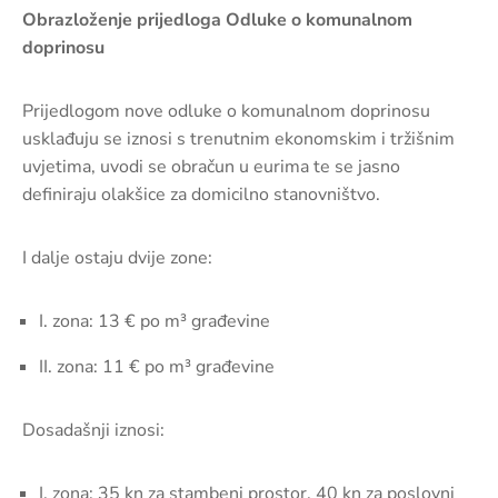
Obrazloženje prijedloga Odluke o komunalnom
doprinosu
Prijedlogom nove odluke o komunalnom doprinosu
usklađuju se iznosi s trenutnim ekonomskim i tržišnim
uvjetima, uvodi se obračun u eurima te se jasno
definiraju olakšice za domicilno stanovništvo.
I dalje ostaju dvije zone:
I. zona: 13 € po m³ građevine
II. zona: 11 € po m³ građevine
Dosadašnji iznosi:
I. zona: 35 kn za stambeni prostor, 40 kn za poslovni