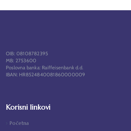
OIB: 08108782395
MB: 2753600
Poslovna banka: Raiffeisenbank d.d.
IBAN: HR8524840081860000009
Korisni linkovi
Početna