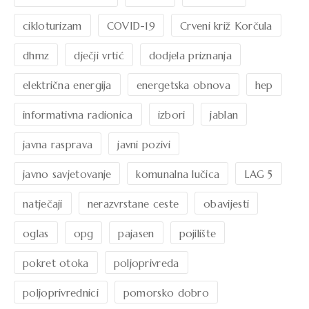
cikloturizam
COVID-19
Crveni križ Korčula
dhmz
dječji vrtić
dodjela priznanja
električna energija
energetska obnova
hep
informativna radionica
izbori
jablan
javna rasprava
javni pozivi
javno savjetovanje
komunalna lučica
LAG 5
natječaji
nerazvrstane ceste
obavijesti
oglas
opg
pajasen
pojilište
pokret otoka
poljoprivreda
poljoprivrednici
pomorsko dobro