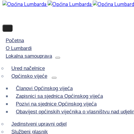
Početna
O Lumbardi
Lokalna samouprava
Ured načelnice
Općinsko vijeće
Članovi Općinskog vijeća
Zapisnici sa sjednica Općinskog vijeća
Pozivi na sjednice Općinskog vijeća
Obavijest općinskih vijećnika o vlasništvu nad udje
Jedinstveni upravni odjel
Službeni glasnik