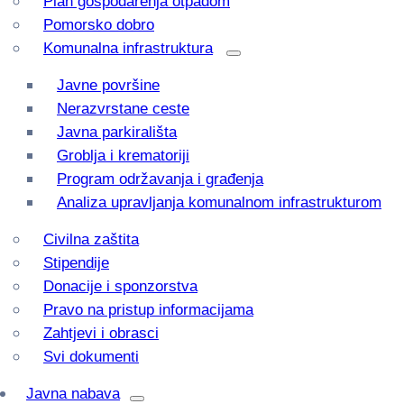
Plan gospodarenja otpadom
Pomorsko dobro
Komunalna infrastruktura
Javne površine
Nerazvrstane ceste
Javna parkirališta
Groblja i krematoriji
Program održavanja i građenja
Analiza upravljanja komunalnom infrastrukturom
Civilna zaštita
Stipendije
Donacije i sponzorstva
Pravo na pristup informacijama
Zahtjevi i obrasci
Svi dokumenti
Javna nabava