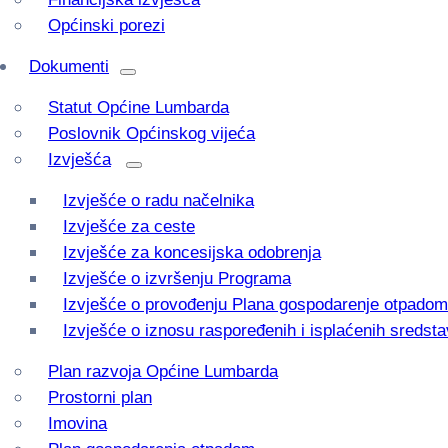
Općinski porezi
Dokumenti
Statut Općine Lumbarda
Poslovnik Općinskog vijeća
Izvješća
Izvješće o radu načelnika
Izvješće za ceste
Izvješće za koncesijska odobrenja
Izvješće o izvršenju Programa
Izvješće o provođenju Plana gospodarenje otpadom
Izvješće o iznosu raspoređenih i isplaćenih sredsta
Plan razvoja Općine Lumbarda
Prostorni plan
Imovina