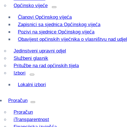
Općinsko vijeće
Članovi Općinskog vijeća
Zapisnici sa sjednica Općinskog vijeća
Pozivi na sjednice Općinskog vijeća
Obavijest općinskih vijećnika o vlasništvu nad udj
Jedinstveni upravni odjel
Službeni glasnik
Pritužbe na rad općinskih tijela
Izbori
Lokalni izbori
Proračun
Proračun
iTransparentnost
Financijska izvješća