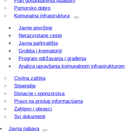
Plan gospodarenja otpadom
Pomorsko dobro
Komunalna infrastruktura
Javne površine
Nerazvrstane ceste
Javna parkirališta
Groblja i krematoriji
Program održavanja i građenja
Analiza upravljanja komunalnom infrastrukturom
Civilna zaštita
Stipendije
Donacije i sponzorstva
Pravo na pristup informacijama
Zahtjevi i obrasci
Svi dokumenti
Javna nabava