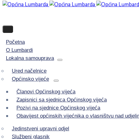
Početna
O Lumbardi
Lokalna samouprava
Ured načelnice
Općinsko vijeće
Članovi Općinskog vijeća
Zapisnici sa sjednica Općinskog vijeća
Pozivi na sjednice Općinskog vijeća
Obavijest općinskih vijećnika o vlasništvu nad udje
Jedinstveni upravni odjel
Službeni glasnik