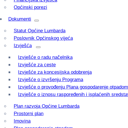
Općinski porezi
Dokumenti
Statut Općine Lumbarda
Poslovnik Općinskog vijeća
Izvješća
Izvješće o radu načelnika
Izvješće za ceste
Izvješće za koncesijska odobrenja
Izvješće o izvršenju Programa
Izvješće o provođenju Plana gospodarenje otpadom
Izvješće o iznosu raspoređenih i isplaćenih sredsta
Plan razvoja Općine Lumbarda
Prostorni plan
Imovina