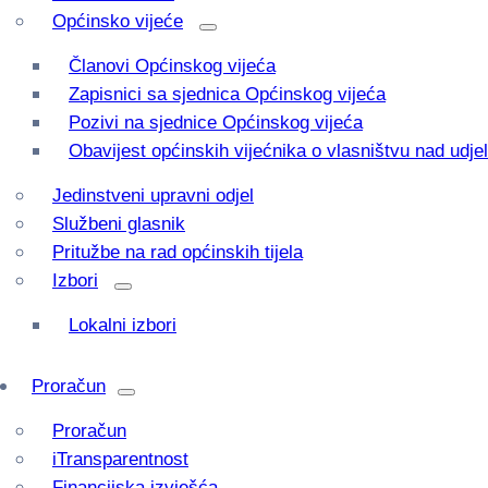
Općinsko vijeće
Članovi Općinskog vijeća
Zapisnici sa sjednica Općinskog vijeća
Pozivi na sjednice Općinskog vijeća
Obavijest općinskih vijećnika o vlasništvu nad udj
Jedinstveni upravni odjel
Službeni glasnik
Pritužbe na rad općinskih tijela
Izbori
Lokalni izbori
Proračun
Proračun
iTransparentnost
Financijska izvješća