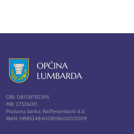
OIB: 08108782395
MB: 2753600
Poslovna banka: Raiffeisenbank d.d.
IBAN: HR8524840081860000009