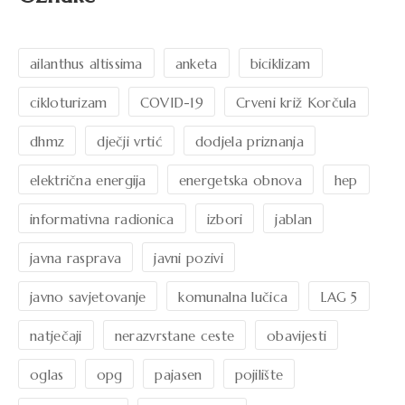
ailanthus altissima
anketa
biciklizam
cikloturizam
COVID-19
Crveni križ Korčula
dhmz
dječji vrtić
dodjela priznanja
električna energija
energetska obnova
hep
informativna radionica
izbori
jablan
javna rasprava
javni pozivi
javno savjetovanje
komunalna lučica
LAG 5
natječaji
nerazvrstane ceste
obavijesti
oglas
opg
pajasen
pojilište