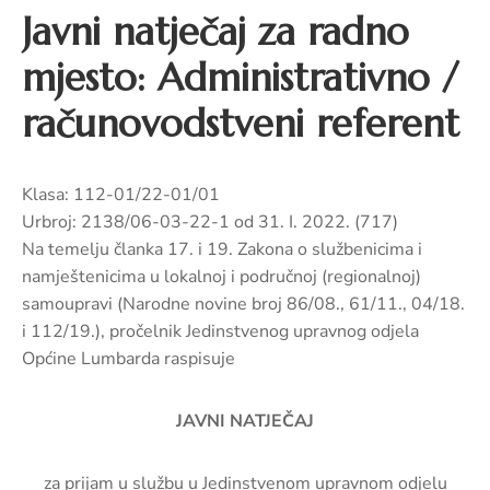
pozivi,
Javni natječaj za radno
natječaji
i
mjesto: Administrativno /
novosti
računovodstveni referent
Adresar
Kontakt
Klasa: 112-01/22-01/01
Urbroj: 2138/06-03-22-1 od 31. I. 2022. (717)
Na temelju članka 17. i 19. Zakona o službenicima i
namještenicima u lokalnoj i područnoj (regionalnoj)
samoupravi (Narodne novine broj 86/08., 61/11., 04/18.
i 112/19.), pročelnik Jedinstvenog upravnog odjela
Općine Lumbarda raspisuje
JAVNI NATJEČAJ
za prijam u službu u Jedinstvenom upravnom odjelu