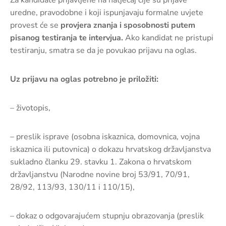
Za kandidate prijavljene na natječaj čije su prijave
uredne, pravodobne i koji ispunjavaju formalne uvjete
provest će se
provjera znanja i sposobnosti putem
pisanog testiranja te intervjua.
Ako kandidat ne pristupi
testiranju, smatra se da je povukao prijavu na oglas.
Uz prijavu na oglas potrebno je priložiti:
– životopis,
– preslik isprave (osobna iskaznica, domovnica, vojna
iskaznica ili putovnica) o dokazu hrvatskog državljanstva
sukladno članku 29. stavku 1. Zakona o hrvatskom
državljanstvu (Narodne novine broj 53/91, 70/91,
28/92, 113/93, 130/11 i 110/15),
– dokaz o odgovarajućem stupnju obrazovanja (preslik