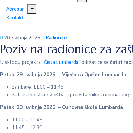
Adresar
Kontakt
20. svibnja 2026.
-
Radionice
Poziv na radionice za zaš
U sklopu projekta
“Čista Lumbarda”
održat će se
četiri rad
Petak,
29. svibnja 2026. – Vijećnica Općine Lumbarda
za ribare: 11:00 – 11:45
za lokalno stanovništvo i predstavnike komunalnog s
Petak,
29. svibnja 2026. – Osnovna škola Lumbarda
11:00 – 11:45
11:45 – 12:30