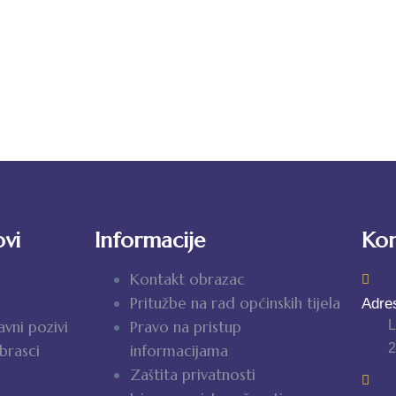
ovi
Informacije
Kon
Kontakt obrazac
Pritužbe na rad općinskih tijela
Adre
javni pozivi
Pravo na pristup
obrasci
informacijama
Zaštita privatnosti