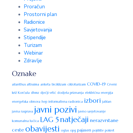
Proračun
Prostorni plan
Radionice
Savjetovanja
Stipendije
Turizam
Webinar
Zdravlje
Oznake
COVID-19
ailanthus altissima
anketa
biciklizam
cikloturizam
Crveni
križ Korčula
dhmz
dječji vrtić
dodjela priznanja
električna energija
izbori
energetska obnova
hep
informativna radionica
jablan
javni pozivi
javna rasprava
javno savjetovanje
natječaji
LAG 5
nerazvrstane
komunalna lučica
obavijesti
ceste
pajasen
oglas
opg
pojilište
pokret