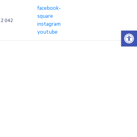
facebook-
square
12 042
instagram
Op
youtube