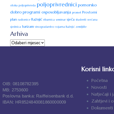
poljoprivrednici
pomorsko
otoka
poljoprivreda
dobro
programi osposobljavanja
Prostorni
promet
plan
Ražnjić
sječa
radionice
ribarnica
seminar
studenti
svečana
turizam
sjednica
vinogradarstvo
vojarna Ražnjić
zemljište
Arhiva
Korisni link
Početna
OIB: 08108782395
Novosti
MB: 2753600
Natječaji i 
Poslovna banka: Raiffeisenbank d.d.
Zahtjevi i 
IBAN: HR8524840081860000009
Dokumenti