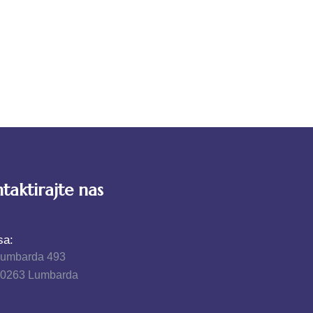
taktirajte nas
sa:
Lumbarda 493
20263 Lumbarda