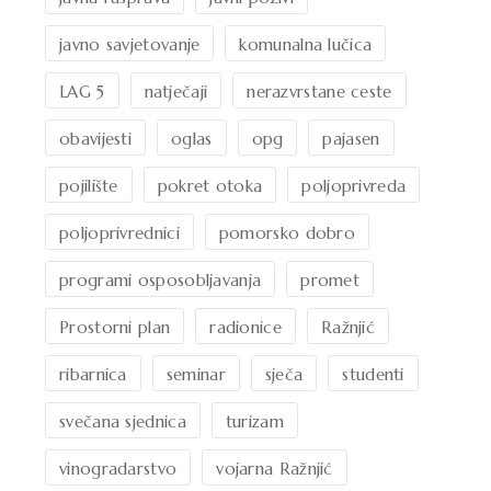
javno savjetovanje
komunalna lučica
LAG 5
natječaji
nerazvrstane ceste
obavijesti
oglas
opg
pajasen
pojilište
pokret otoka
poljoprivreda
poljoprivrednici
pomorsko dobro
programi osposobljavanja
promet
Prostorni plan
radionice
Ražnjić
ribarnica
seminar
sječa
studenti
svečana sjednica
turizam
vinogradarstvo
vojarna Ražnjić