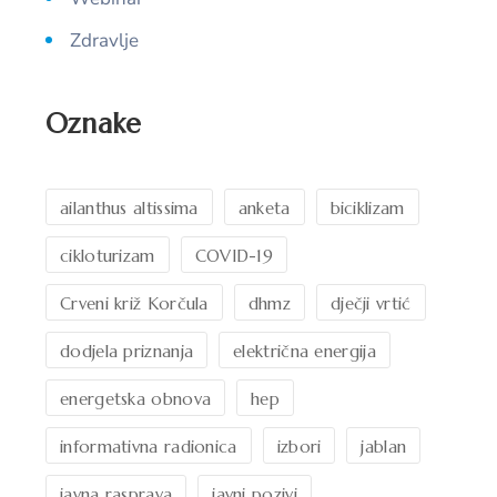
Zdravlje
Oznake
ailanthus altissima
anketa
biciklizam
cikloturizam
COVID-19
Crveni križ Korčula
dhmz
dječji vrtić
dodjela priznanja
električna energija
energetska obnova
hep
informativna radionica
izbori
jablan
javna rasprava
javni pozivi