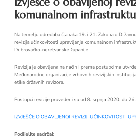
Izvješće o obavljenoj reviz
komunalnom infrastrukt
Na temelju odredaba članaka 19. i 21. Zakona o Državno
revizija učinkovitosti upravljanja komunalnom infrastr
Dubrovačko-neretvanske županije.
Revizija je obavljena na način i prema postupcima utvrđ
Međunarodne organizacije vrhovnih revizijskih instituc
etike državnih revizora.
Postupci revizije provedeni su od 8. srpnja 2020. do 26
IZVJEŠĆE O OBAVLJENOJ REVIZIJI UČINKOVITOST
Podijelite sadržaj: