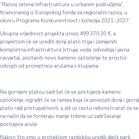
“Razvoj zelene infrastrukture u urbanim područjima”,
financiranog iz Europskog fonda za regionalni razvoj, u
okviru Programa Konkurentnost i kohezija 2021.-2027.
Ukupna vrijednost projekta iznosi 499.370,30 €, a
projektom će se urediti donji plato trga i zamijeniti
kompletna infrastruktura (struja, voda, odvodnja i javna
rasvjeta), postaviti novo kameno opločenje te prostor
odvojiti od prometnice arulama s klupama.
Na gornjem platou zadržat će se postojeće kameno
opločenje, izgradit će se rampa koja će povezati donji i gornji
plato radi pristupačnosti, a zid uz cestu rekonstruirat će se
na način da se formiraju manje tribine uz zadržavanje
postojeće arule.
Nakon što smo u proteklom razdoblju uredili dječji park,