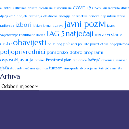
COVID-19
ailanthus altissima
anketa
biciklizam
cikloturizam
Crveni križ Korčula
dhmz
dječji vrtić
dodjela priznanja
električna energija
energetska obnova
hep
informativna
javni pozivi
izbori
radionica
jablan
javna rasprava
javno
natječaji
LAG 5
nerazvrstane
savjetovanje
komunalna lučica
obavijesti
ceste
pajasen
oglas
opg
pojilište
pokret otoka
poljoprivreda
poljoprivrednici
pomorsko dobro
programi
osposobljavanja
Prostorni plan
Ražnjić
promet
radionice
ribarnica
seminar
sječa
turizam
studenti
svečana sjednica
vinogradarstvo
vojarna Ražnjić
zemljište
Arhiva