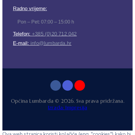
Radno vrijeme:
Pon – Pet: 07:00 – 15:00 h
Telefon:
+385 (0)20 712 042
E-mail:
info@lumbarda.hr
Općina Lumbarda © 2026. Sva prava pridržana.
Izrada: Impresija
Ova web stranica koristi kolačiće (eng. "cookies") kako bi