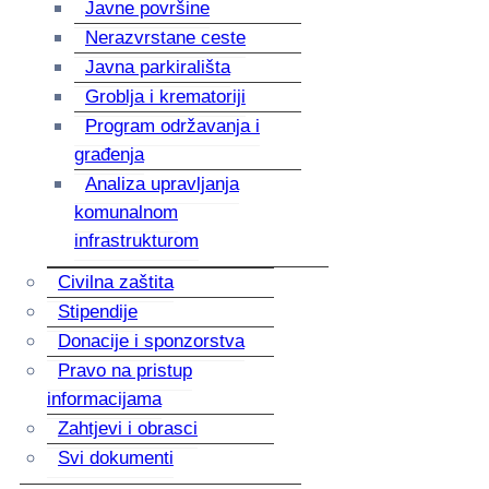
Javne površine
Nerazvrstane ceste
Javna parkirališta
Groblja i krematoriji
Program održavanja i
građenja
Analiza upravljanja
komunalnom
infrastrukturom
Civilna zaštita
Stipendije
Donacije i sponzorstva
Pravo na pristup
informacijama
Zahtjevi i obrasci
Svi dokumenti