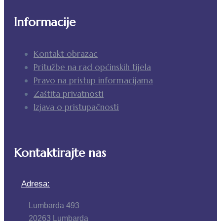
Informacije
Kontakt obrazac
Pritužbe na rad općinskih tijela
Pravo na pristup informacijama
Zaštita privatnosti
Izjava o pristupačnosti
Kontaktirajte nas
Adresa:
Lumbarda 493
20263 Lumbarda