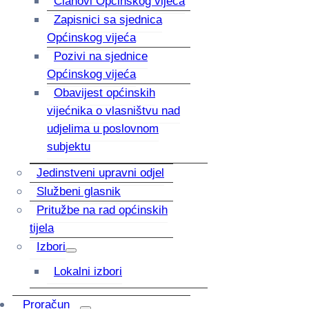
Članovi Općinskog vijeća
Zapisnici sa sjednica
Općinskog vijeća
Pozivi na sjednice
Općinskog vijeća
Obavijest općinskih
vijećnika o vlasništvu nad
udjelima u poslovnom
subjektu
Jedinstveni upravni odjel
Službeni glasnik
Pritužbe na rad općinskih
tijela
Izbori
Lokalni izbori
Proračun