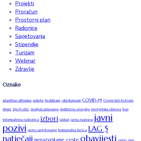
Projekti
Proračun
Prostorni plan
Radionice
Savjetovanja
Stipendije
Turizam
Webinar
Zdravlje
Oznake
COVID-19
ailanthus altissima
anketa
biciklizam
cikloturizam
Crveni križ Korčula
dhmz
dječji vrtić
dodjela priznanja
električna energija
energetska obnova
hep
javni
izbori
informativna radionica
jablan
javna rasprava
pozivi
LAG 5
javno savjetovanje
komunalna lučica
obavijesti
natječaji
nerazvrstane ceste
oglas
opg