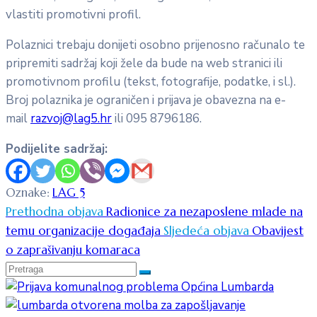
vlastiti promotivni profil.
Polaznici trebaju donijeti osobno prijenosno računalo te
pripremiti sadržaj koji žele da bude na web stranici ili
promotivnom profilu (tekst, fotografije, podatke, i sl.).
Broj polaznika je ograničen i prijava je obavezna na e-
mail
razvoj@lag5.hr
ili 095 8796186.
Podijelite sadržaj:
Oznake:
LAG 5
Prethodna objava
Radionice za nezaposlene mlade na
temu organizacije događaja
Sljedeća objava
Obavijest
o zaprašivanju komaraca