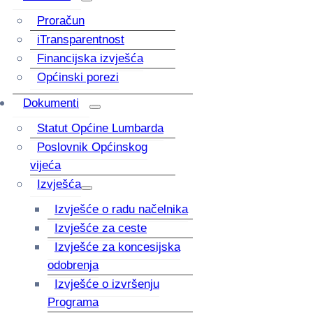
Proračun
iTransparentnost
Financijska izvješća
Općinski porezi
Dokumenti
Statut Općine Lumbarda
Poslovnik Općinskog
vijeća
Izvješća
Izvješće o radu načelnika
Izvješće za ceste
Izvješće za koncesijska
odobrenja
Izvješće o izvršenju
Programa