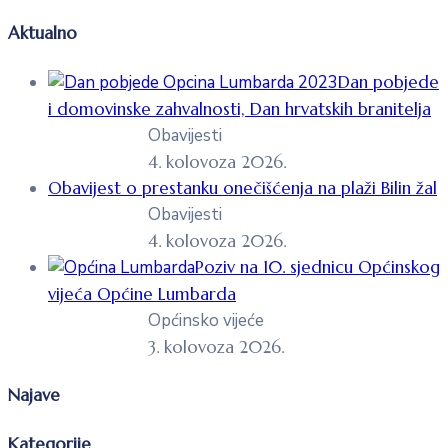
Aktualno
Dan pobjede
i domovinske zahvalnosti, Dan hrvatskih branitelja
Obavijesti
4. kolovoza 2026.
Obavijest o prestanku onečišćenja na plaži Bilin žal
Obavijesti
4. kolovoza 2026.
Poziv na 10. sjednicu Općinskog
vijeća Općine Lumbarda
Općinsko vijeće
3. kolovoza 2026.
Najave
Kategorije