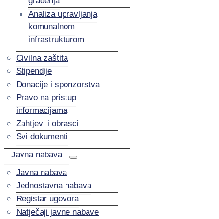
građenja
Analiza upravljanja
komunalnom
infrastrukturom
Civilna zaštita
Stipendije
Donacije i sponzorstva
Pravo na pristup
informacijama
Zahtjevi i obrasci
Svi dokumenti
Javna nabava
Javna nabava
Jednostavna nabava
Registar ugovora
Natječaji javne nabave