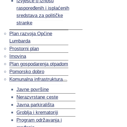
Izvješće o iznosu
raspoređenih i isplaćenih
sredstava za političke
stranke
Plan razvoja Općine
Lumbarda
Prostorni plan
Imovina
Plan gospodarenja otpadom
Pomorsko dobro
Komunalna infrastruktura
Javne površine
Nerazvrstane ceste
Javna parkirališta
Groblja i krematoriji
Program održavanja i