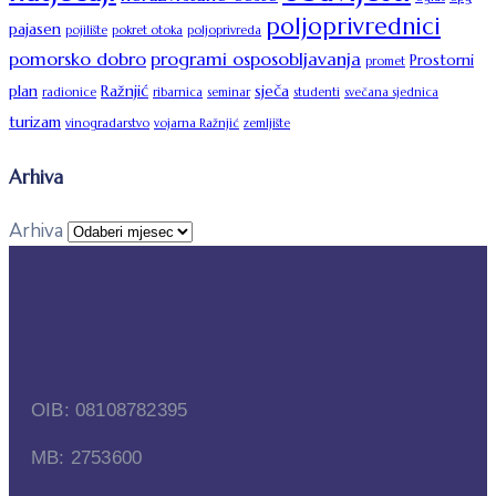
poljoprivrednici
pajasen
pojilište
pokret otoka
poljoprivreda
pomorsko dobro
programi osposobljavanja
Prostorni
promet
plan
Ražnjić
sječa
radionice
ribarnica
seminar
studenti
svečana sjednica
turizam
vinogradarstvo
vojarna Ražnjić
zemljište
Arhiva
Arhiva
OIB: 08108782395
MB: 2753600