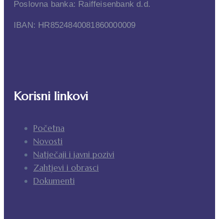
Poslovna banka: Raiffeisenbank d.d.
IBAN: HR8524840081860000009
Korisni linkovi
Početna
Novosti
Natječaji i javni pozivi
Zahtjevi i obrasci
Dokumenti