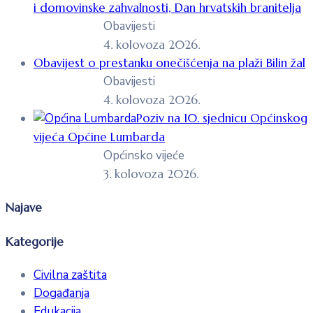
i domovinske zahvalnosti, Dan hrvatskih branitelja
Obavijesti
4. kolovoza 2026.
Obavijest o prestanku onečišćenja na plaži Bilin žal
Obavijesti
4. kolovoza 2026.
Poziv na 10. sjednicu Općinskog
vijeća Općine Lumbarda
Općinsko vijeće
3. kolovoza 2026.
Najave
Kategorije
Civilna zaštita
Događanja
Edukacija