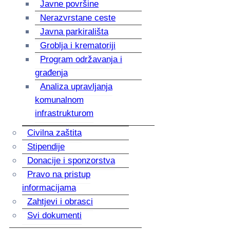
Javne površine
Nerazvrstane ceste
Javna parkirališta
Groblja i krematoriji
Program održavanja i
građenja
Analiza upravljanja
komunalnom
infrastrukturom
Civilna zaštita
Stipendije
Donacije i sponzorstva
Pravo na pristup
informacijama
Zahtjevi i obrasci
Svi dokumenti