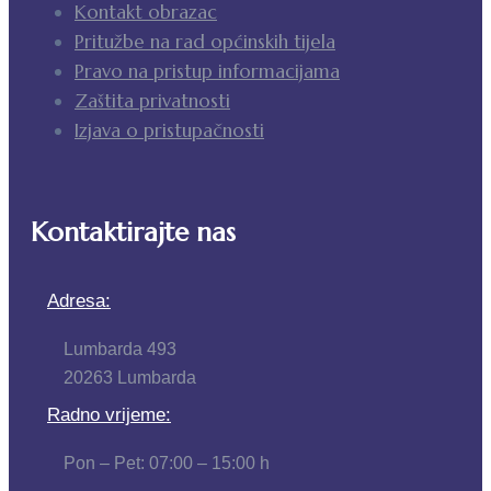
Kontakt obrazac
Pritužbe na rad općinskih tijela
Pravo na pristup informacijama
Zaštita privatnosti
Izjava o pristupačnosti
Kontaktirajte nas
Adresa:
Lumbarda 493
20263 Lumbarda
Radno vrijeme:
Pon – Pet: 07:00 – 15:00 h