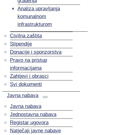
građenja
Analiza upravljanja
komunalnom
infrastrukturom
Civilna zaštita
Stipendije
Donacije i sponzorstva
Pravo na pristup
informacijama
Zahtjevi i obrasci
Svi dokumenti
Javna nabava
Javna nabava
Jednostavna nabava
Registar ugovora
Natječaji javne nabave