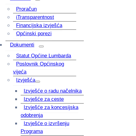
Proračun
iTransparentnost
Financijska izvješća
Općinski porezi
Dokumenti
Statut Općine Lumbarda
Poslovnik Općinskog
vijeća
Izvješća
Izvješće o radu načelnika
Izvješće za ceste
Izvješće za koncesijska
odobrenja
Izvješće o izvršenju
Programa