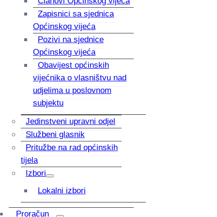
Članovi Općinskog vijeća
Zapisnici sa sjednica
Općinskog vijeća
Pozivi na sjednice
Općinskog vijeća
Obavijest općinskih
vijećnika o vlasništvu nad
udjelima u poslovnom
subjektu
Jedinstveni upravni odjel
Službeni glasnik
Pritužbe na rad općinskih
tijela
Izbori
Lokalni izbori
Proračun