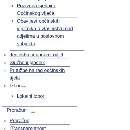
Pozivi na sjednice
Općinskog vijeća
Obavijest općinskih
vijećnika o vlasništvu nad
udjelima u poslovnom
subjektu
Jedinstveni upravni odjel
Službeni glasnik
Pritužbe na rad općinskih
tijela
Izbori
Lokalni izbori
Proračun
Proračun
iTransparentnost