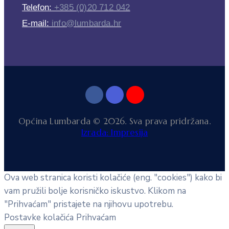
Telefon:
+385 (0)20 712 042
E-mail:
info@lumbarda.hr
Općina Lumbarda © 2026. Sva prava pridržana.
Izrada: Impresija
Ova web stranica koristi kolačiće (eng. "cookies") kako bi
vam pružili bolje korisničko iskustvo. Klikom na
"Prihvaćam" pristajete na njihovu upotrebu.
Postavke kolačića
Prihvaćam