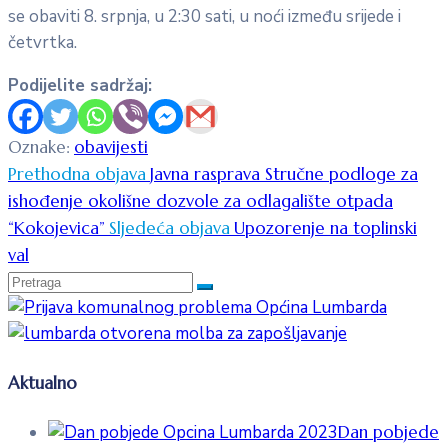
se obaviti 8. srpnja, u 2:30 sati, u noći između srijede i
četvrtka.
Podijelite sadržaj:
Oznake:
obavijesti
Prethodna objava
Javna rasprava Stručne podloge za
ishođenje okolišne dozvole za odlagalište otpada
“Kokojevica”
Sljedeća objava
Upozorenje na toplinski
val
Aktualno
Dan pobjede