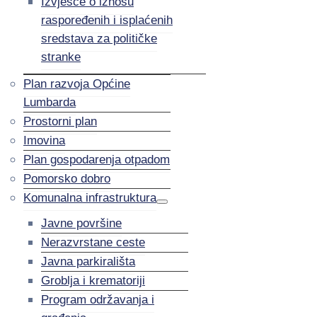
Izvješće o iznosu
raspoređenih i isplaćenih
sredstava za političke
stranke
Plan razvoja Općine
Lumbarda
Prostorni plan
Imovina
Plan gospodarenja otpadom
Pomorsko dobro
Komunalna infrastruktura
Javne površine
Nerazvrstane ceste
Javna parkirališta
Groblja i krematoriji
Program održavanja i