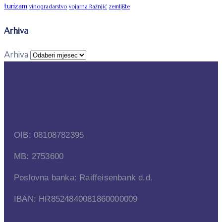
turizam
vinogradarstvo
vojarna Ražnjić
zemljište
Arhiva
Arhiva
OIB: 08108782395
MB: 2753600
Poslovna banka: Raiffeisenbank d.d.
IBAN: HR8524840081860000009