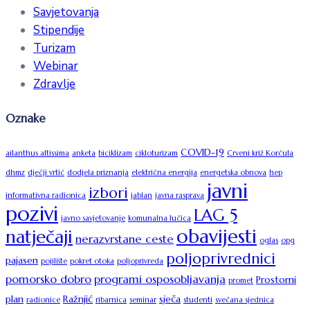
Savjetovanja
Stipendije
Turizam
Webinar
Zdravlje
Oznake
COVID-19
ailanthus altissima
anketa
biciklizam
cikloturizam
Crveni križ Korčula
dhmz
dječji vrtić
dodjela priznanja
električna energija
energetska obnova
hep
javni
izbori
informativna radionica
jablan
javna rasprava
pozivi
LAG 5
javno savjetovanje
komunalna lučica
obavijesti
natječaji
nerazvrstane ceste
oglas
opg
poljoprivrednici
pajasen
pojilište
pokret otoka
poljoprivreda
pomorsko dobro
programi osposobljavanja
Prostorni
promet
plan
Ražnjić
sječa
radionice
ribarnica
seminar
studenti
svečana sjednica