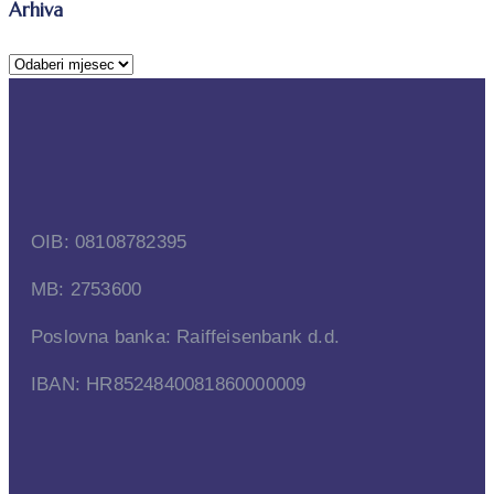
Arhiva
OIB: 08108782395
MB: 2753600
Poslovna banka: Raiffeisenbank d.d.
IBAN: HR8524840081860000009