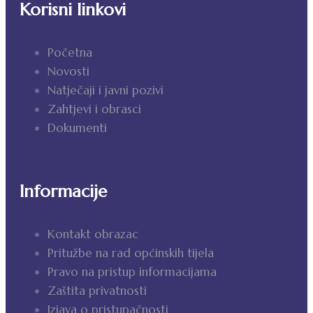
Korisni linkovi
Početna
Novosti
Natječaji i javni pozivi
Zahtjevi i obrasci
Dokumenti
Informacije
Kontakt obrazac
Pritužbe na rad općinskih tijela
Pravo na pristup informacijama
Zaštita privatnosti
Izjava o pristupačnosti