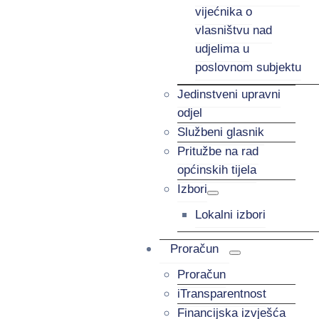
vijećnika o
vlasništvu nad
udjelima u
poslovnom subjektu
Jedinstveni upravni
odjel
Službeni glasnik
Pritužbe na rad
općinskih tijela
Izbori
Lokalni izbori
Proračun
Proračun
iTransparentnost
Financijska izvješća