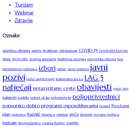
Turizam
Webinar
Zdravlje
Oznake
COVID-19
ailanthus altissima
anketa
biciklizam
cikloturizam
Crveni križ Korčula
dhmz
dječji vrtić
dodjela priznanja
električna energija
energetska obnova
hep
javni
izbori
informativna radionica
jablan
javna rasprava
pozivi
LAG 5
javno savjetovanje
komunalna lučica
obavijesti
natječaji
nerazvrstane ceste
oglas
opg
poljoprivrednici
pajasen
pojilište
pokret otoka
poljoprivreda
pomorsko dobro
programi osposobljavanja
Prostorni
promet
plan
Ražnjić
sječa
radionice
ribarnica
seminar
studenti
svečana sjednica
turizam
vinogradarstvo
vojarna Ražnjić
zemljište