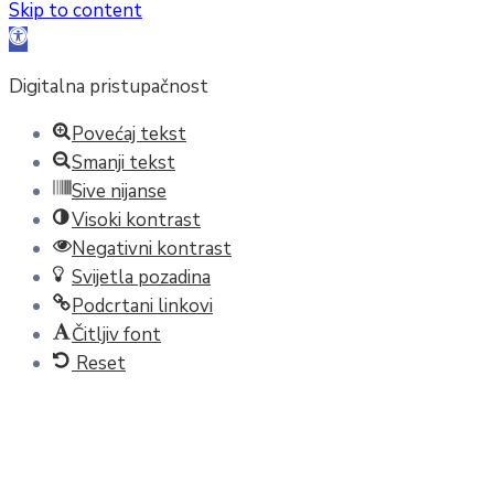
Skip to content
Open
toolbar
Digitalna pristupačnost
Povećaj tekst
Smanji tekst
Sive nijanse
Visoki kontrast
Negativni kontrast
Svijetla pozadina
Podcrtani linkovi
Čitljiv font
Reset