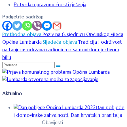
Potvrda o pravomoćnosti rješenja
Podijelite sadržaj:
Prethodna objava
Poziv na 6. sjednicu Općinskog vijeća
Općine Lumbarda
Sljedeća objava
Tradicija i održivost
na tanjuru: održana radionica o samoniklom jestivom
bilju
Aktualno
Dan pobjede
i domovinske zahvalnosti, Dan hrvatskih branitelja
Obavijesti