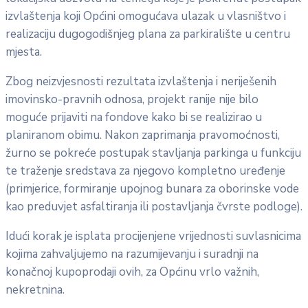
izvlaštenja koji Općini omogućava ulazak u vlasništvo i
realizaciju dugogodišnjeg plana za parkiralište u centru
mjesta.
Zbog neizvjesnosti rezultata izvlaštenja i neriješenih
imovinsko-pravnih odnosa, projekt ranije nije bilo
moguće prijaviti na fondove kako bi se realizirao u
planiranom obimu. Nakon zaprimanja pravomoćnosti,
žurno se pokreće postupak stavljanja parkinga u funkciju
te traženje sredstava za njegovo kompletno uređenje
(primjerice, formiranje upojnog bunara za oborinske vode
kao preduvjet asfaltiranja ili postavljanja čvrste podloge).
Idući korak je isplata procijenjene vrijednosti suvlasnicima
kojima zahvaljujemo na razumijevanju i suradnji na
konačnoj kupoprodaji ovih, za Općinu vrlo važnih,
nekretnina.