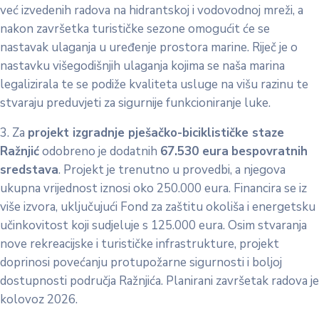
već izvedenih radova na hidrantskoj i vodovodnoj mreži, a
nakon završetka turističke sezone omogućit će se
nastavak ulaganja u uređenje prostora marine. Riječ je o
nastavku višegodišnjih ulaganja kojima se naša marina
legalizirala te se podiže kvaliteta usluge na višu razinu te
stvaraju preduvjeti za sigurnije funkcioniranje luke.
3. Za
projekt izgradnje pješačko-biciklističke staze
Ražnjić
odobreno je dodatnih
67.530 eura
bespovratnih
sredstava
. Projekt je trenutno u provedbi, a njegova
ukupna vrijednost iznosi oko 250.000 eura. Financira se iz
više izvora, uključujući Fond za zaštitu okoliša i energetsku
učinkovitost koji sudjeluje s 125.000 eura. Osim stvaranja
nove rekreacijske i turističke infrastrukture, projekt
doprinosi povećanju protupožarne sigurnosti i boljoj
dostupnosti područja Ražnjića. Planirani završetak radova je
kolovoz 2026.