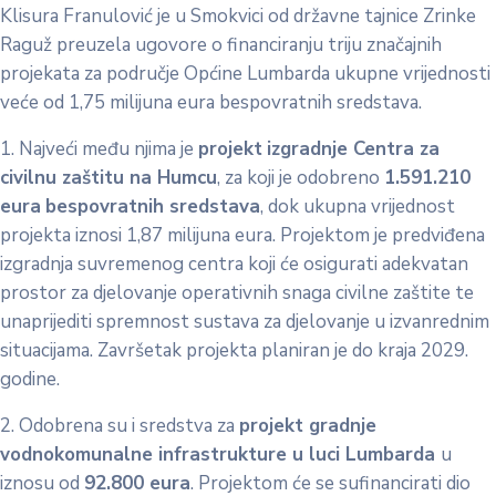
Klisura Franulović je u Smokvici od državne tajnice Zrinke
Raguž preuzela ugovore o financiranju triju značajnih
projekata za područje Općine Lumbarda ukupne vrijednosti
veće od 1,75 milijuna eura bespovratnih sredstava.
1. Najveći među njima je
projekt
izgradnje Centra za
civilnu zaštitu na Humcu
, za koji je odobreno
1.591.210
eura
bespovratnih sredstava
, dok ukupna vrijednost
projekta iznosi 1,87 milijuna eura. Projektom je predviđena
izgradnja suvremenog centra koji će osigurati adekvatan
prostor za djelovanje operativnih snaga civilne zaštite te
unaprijediti spremnost sustava za djelovanje u izvanrednim
situacijama. Završetak projekta planiran je do kraja 2029.
godine.
2. Odobrena su i sredstva za
projekt gradnje
vodnokomunalne infrastrukture u luci Lumbarda
u
iznosu od
92.800 eura
. Projektom će se sufinancirati dio