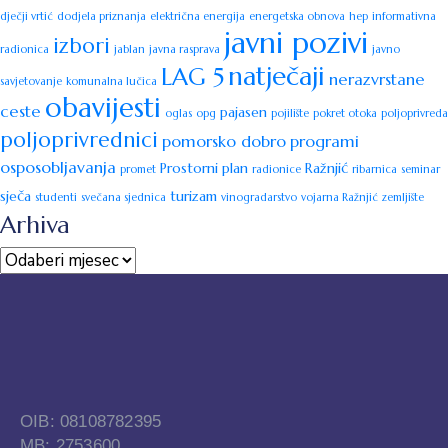
dječji vrtić
dodjela priznanja
električna energija
energetska obnova
hep
informativna
javni pozivi
izbori
radionica
jablan
javna rasprava
javno
natječaji
LAG 5
nerazvrstane
savjetovanje
komunalna lučica
obavijesti
ceste
pajasen
oglas
opg
pojilište
pokret otoka
poljoprivreda
poljoprivrednici
pomorsko dobro
programi
osposobljavanja
Prostorni plan
Ražnjić
promet
radionice
ribarnica
seminar
sječa
turizam
studenti
svečana sjednica
vinogradarstvo
vojarna Ražnjić
zemljište
Arhiva
OIB: 08108782395
MB: 2753600