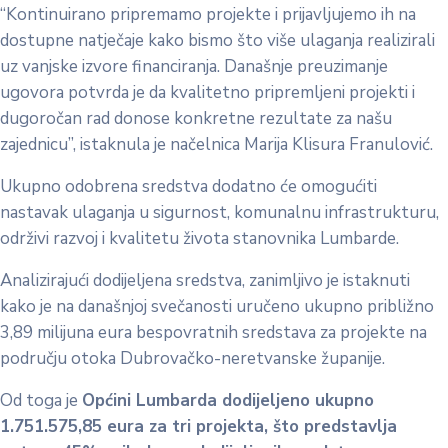
“Kontinuirano pripremamo projekte i prijavljujemo ih na
dostupne natječaje kako bismo što više ulaganja realizirali
uz vanjske izvore financiranja. Današnje preuzimanje
ugovora potvrda je da kvalitetno pripremljeni projekti i
dugoročan rad donose konkretne rezultate za našu
zajednicu”, istaknula je načelnica Marija Klisura Franulović.
Ukupno odobrena sredstva dodatno će omogućiti
nastavak ulaganja u sigurnost, komunalnu infrastrukturu,
održivi razvoj i kvalitetu života stanovnika Lumbarde.
Analizirajući dodijeljena sredstva, zanimljivo je istaknuti
kako je na današnjoj svečanosti uručeno ukupno približno
3,89 milijuna eura bespovratnih sredstava za projekte na
području otoka Dubrovačko-neretvanske županije.
Od toga je
Općini Lumbarda dodijeljeno ukupno
1.751.575,85 eura za tri projekta, što predstavlja