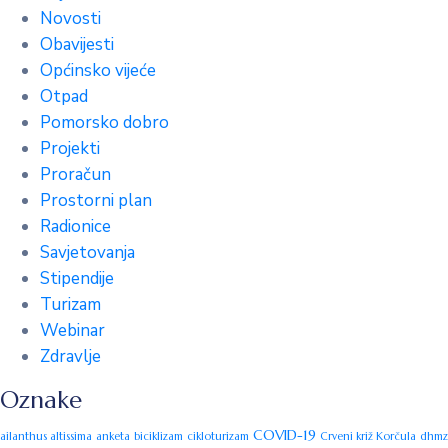
Novosti
Obavijesti
Općinsko vijeće
Otpad
Pomorsko dobro
Projekti
Proračun
Prostorni plan
Radionice
Savjetovanja
Stipendije
Turizam
Webinar
Zdravlje
Oznake
COVID-19
ailanthus altissima
anketa
biciklizam
cikloturizam
Crveni križ Korčula
dhmz