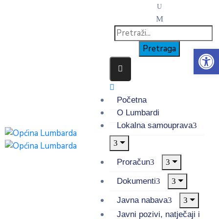
Op
Početna
O Lumbardi
Lokalna samouprava
Proračun
Dokumenti
Javna nabava
Javni pozivi, natječaji i