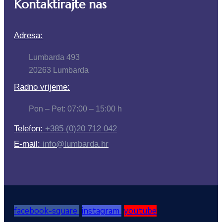
Kontaktirajte nas
Adresa:
Lumbarda 493
20263 Lumbarda
Radno vrijeme:
Pon – Pet: 07:00 – 15:00 h
Telefon:
+385 (0)20 712 042
E-mail:
info@lumbarda.hr
facebook-square
instagram
youtube