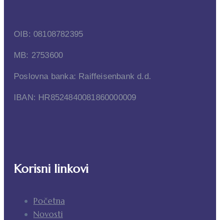
OIB: 08108782395
MB: 2753600
Poslovna banka: Raiffeisenbank d.d.
IBAN: HR8524840081860000009
Korisni linkovi
Početna
Novosti