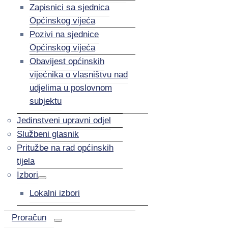
Zapisnici sa sjednica
Općinskog vijeća
Pozivi na sjednice
Općinskog vijeća
Obavijest općinskih
vijećnika o vlasništvu nad
udjelima u poslovnom
subjektu
Jedinstveni upravni odjel
Službeni glasnik
Pritužbe na rad općinskih
tijela
Izbori
Lokalni izbori
Proračun