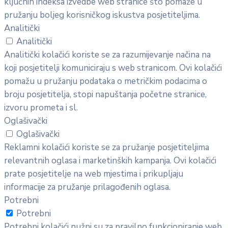
ključnih indeksa izvedbe web stranice što pomaže u
pružanju boljeg korisničkog iskustva posjetiteljima.
Analitički
Analitički
Analitički kolačići koriste se za razumijevanje načina na
koji posjetitelji komuniciraju s web stranicom. Ovi kolačići
pomažu u pružanju podataka o metričkim podacima o
broju posjetitelja, stopi napuštanja početne stranice,
izvoru prometa i sl.
Oglašivački
Oglašivački
Reklamni kolačići koriste se za pružanje posjetiteljima
relevantnih oglasa i marketinških kampanja. Ovi kolačići
prate posjetitelje na web mjestima i prikupljaju
informacije za pružanje prilagođenih oglasa.
Potrebni
Potrebni
Potrebni kolačići nužni su za pravilno funkcioniranje web