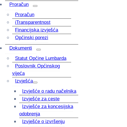
Proračun
Proračun
iTransparentnost
Financijska izvješća
Općinski porezi
Dokumenti
Statut Općine Lumbarda
Poslovnik Općinskog
vijeća
Izvješća
Izvješće o radu načelnika
Izvješće za ceste
Izvješće za koncesijska
odobrenja
Izvješće o izvršenju