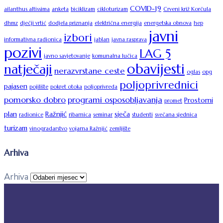
COVID-19
ailanthus altissima
anketa
biciklizam
cikloturizam
Crveni križ Korčula
dhmz
dječji vrtić
dodjela priznanja
električna energija
energetska obnova
hep
javni
izbori
informativna radionica
jablan
javna rasprava
pozivi
LAG 5
javno savjetovanje
komunalna lučica
obavijesti
natječaji
nerazvrstane ceste
oglas
opg
poljoprivrednici
pajasen
pojilište
pokret otoka
poljoprivreda
pomorsko dobro
programi osposobljavanja
Prostorni
promet
plan
Ražnjić
sječa
radionice
ribarnica
seminar
studenti
svečana sjednica
turizam
vinogradarstvo
vojarna Ražnjić
zemljište
Arhiva
Arhiva