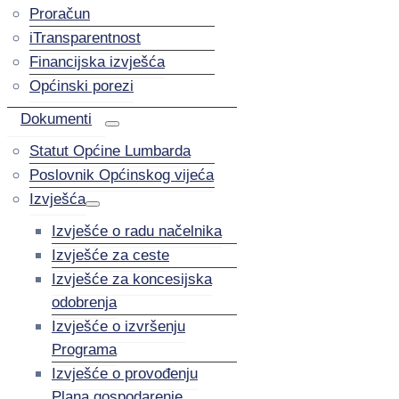
Proračun
iTransparentnost
Financijska izvješća
Općinski porezi
Dokumenti
Statut Općine Lumbarda
Poslovnik Općinskog vijeća
Izvješća
Izvješće o radu načelnika
Izvješće za ceste
Izvješće za koncesijska
odobrenja
Izvješće o izvršenju
Programa
Izvješće o provođenju
Plana gospodarenje