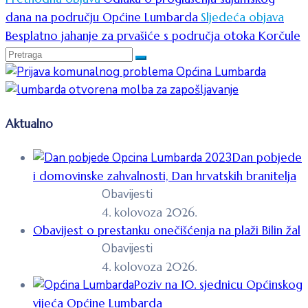
dana na području Općine Lumbarda
Sljedeća objava
Besplatno jahanje za prvašiće s područja otoka Korčule
Aktualno
Dan pobjede
i domovinske zahvalnosti, Dan hrvatskih branitelja
Obavijesti
4. kolovoza 2026.
Obavijest o prestanku onečišćenja na plaži Bilin žal
Obavijesti
4. kolovoza 2026.
Poziv na 10. sjednicu Općinskog
vijeća Općine Lumbarda