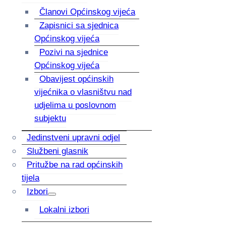
Članovi Općinskog vijeća
Zapisnici sa sjednica
Općinskog vijeća
Pozivi na sjednice
Općinskog vijeća
Obavijest općinskih
vijećnika o vlasništvu nad
udjelima u poslovnom
subjektu
Jedinstveni upravni odjel
Službeni glasnik
Pritužbe na rad općinskih
tijela
Izbori
Lokalni izbori