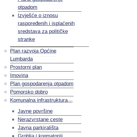
otpadom
Izvješće o iznosu
raspoređenih i isplaćenih
sredstava za političke
stranke
Plan razvoja Općine
Lumbarda
Prostorni plan
Imovina
Plan gospodarenja otpadom
Pomorsko dobro
Komunalna infrastruktura
Javne površine
Nerazvrstane ceste
Javna parkirališta
Groblja i krematoriji