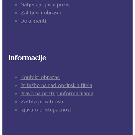
Natječaji i javni pozivi
Zahtjevi i obrasci
Dokumenti
Informacije
Kontakt obrazac
Pritužbe na rad općinskih tijela
Pravo na pristup informacijama
Zaštita privatnosti
Izjava o pristupačnosti