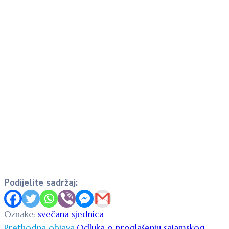
Podijelite sadržaj:
Oznake:
svečana sjednica
Prethodna objava
Odluka o proglašenju sajamskog