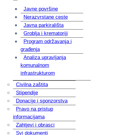
Javne površine
Nerazvrstane ceste
Javna parkirališta
Groblja i krematoriji
Program održavanja i
građenja
Analiza upravljanja
komunalnom
infrastrukturom
Civilna zaštita
Stipendije
Donacije i sponzorstva
Pravo na pristup
informacijama
Zahtjevi i obrasci
Svi dokumenti