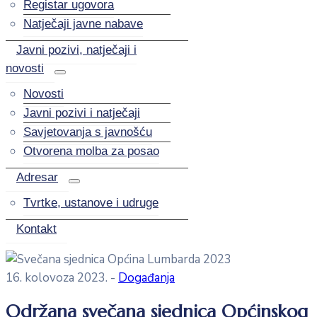
Registar ugovora
Natječaji javne nabave
Javni pozivi, natječaji i
novosti
Novosti
Javni pozivi i natječaji
Savjetovanja s javnošću
Otvorena molba za posao
Adresar
Tvrtke, ustanove i udruge
Kontakt
16. kolovoza 2023.
-
Događanja
Održana svečana sjednica Općinskog