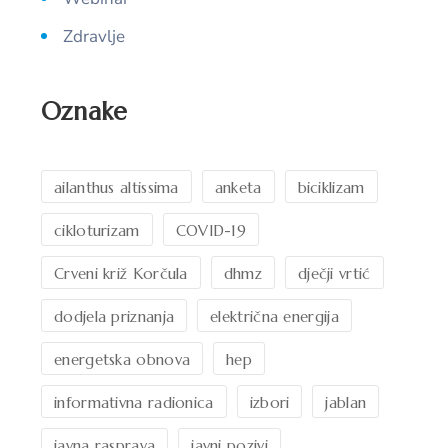
Zdravlje
Oznake
ailanthus altissima
anketa
biciklizam
cikloturizam
COVID-19
Crveni križ Korčula
dhmz
dječji vrtić
dodjela priznanja
električna energija
energetska obnova
hep
informativna radionica
izbori
jablan
javna rasprava
javni pozivi