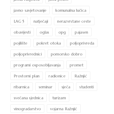
javno savjetovanje
komunalna lučica
LAG 5
natječaji
nerazvrstane ceste
obavijesti
oglas
opg
pajasen
pojilište
pokret otoka
poljoprivreda
poljoprivrednici
pomorsko dobro
programi osposobljavanja
promet
Prostorni plan
radionice
Ražnjić
ribarnica
seminar
sječa
studenti
svečana sjednica
turizam
vinogradarstvo
vojarna Ražnjić