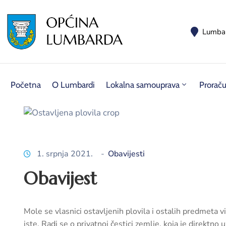
Lumba
Početna
O Lumbardi
Lokalna samouprava
Prorač
1. srpnja 2021.
-
Obavijesti
Obavijest
Mole se vlasnici ostavljenih plovila i ostalih predmeta 
iste. Radi se o privatnoj čestici zemlje, koja je direktno