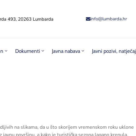
info@lumbarda.hr
rda 493, 20263 Lumbarda
un
Dokumenti
Javna nabava
Javni pozivi, natječaj
vidljivih na slikama, da u što skorijem vremenskom roku uklone
 uz javnu površinu, a kako je turistička sezona lagano krenula,