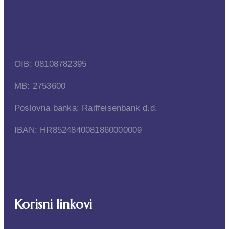
OIB: 08108782395
MB: 2753600
Poslovna banka: Raiffeisenbank d.d.
IBAN: HR8524840081860000009
Korisni linkovi