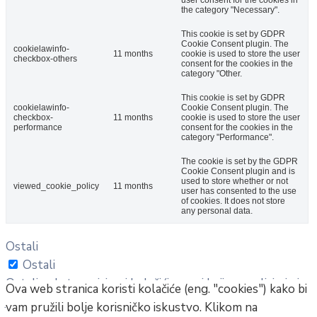
the category "Necessary".
This cookie is set by GDPR
Cookie Consent plugin. The
cookielawinfo-
11 months
cookie is used to store the user
checkbox-others
consent for the cookies in the
category "Other.
This cookie is set by GDPR
cookielawinfo-
Cookie Consent plugin. The
checkbox-
11 months
cookie is used to store the user
performance
consent for the cookies in the
category "Performance".
The cookie is set by the GDPR
Cookie Consent plugin and is
used to store whether or not
viewed_cookie_policy
11 months
user has consented to the use
of cookies. It does not store
any personal data.
Ostali
Ostali
Ostali nekategorizirani kolačići su oni koji se analiziraju i
Ova web stranica koristi kolačiće (eng. "cookies") kako bi
još nisu klasificirani u kategoriju.
vam pružili bolje korisničko iskustvo. Klikom na