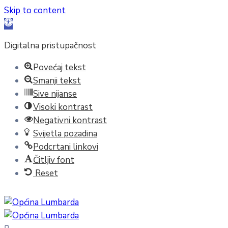
Skip to content
Open
toolbar
Digitalna pristupačnost
Povećaj tekst
Smanji tekst
Sive nijanse
Visoki kontrast
Negativni kontrast
Svijetla pozadina
Podcrtani linkovi
Čitljiv font
Reset