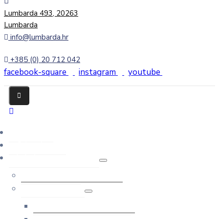
Lumbarda 493, 20263
Lumbarda
info@lumbarda.hr
+385 (0) 20 712 042
facebook-square
instagram
youtube
Početna
O Lumbardi
Lokalna samouprava
Ured načelnice
Općinsko vijeće
Članovi Općinskog vijeća