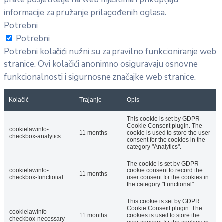
informacije za pružanje prilagođenih oglasa.
Potrebni
Potrebni
Potrebni kolačići nužni su za pravilno funkcioniranje web
stranice. Ovi kolačići anonimno osiguravaju osnovne
funkcionalnosti i sigurnosne značajke web stranice.
Kolačić
Trajanje
Opis
This cookie is set by GDPR
Cookie Consent plugin. The
cookielawinfo-
11 months
cookie is used to store the user
checkbox-analytics
consent for the cookies in the
category "Analytics".
The cookie is set by GDPR
cookielawinfo-
cookie consent to record the
11 months
checkbox-functional
user consent for the cookies in
the category "Functional".
This cookie is set by GDPR
Cookie Consent plugin. The
cookielawinfo-
11 months
cookies is used to store the
checkbox-necessary
user consent for the cookies in