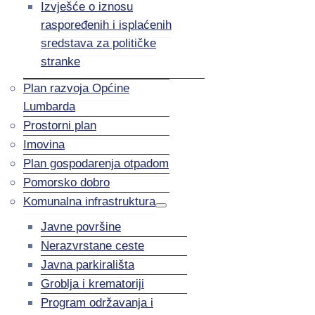
Izvješće o iznosu
raspoređenih i isplaćenih
sredstava za političke
stranke
Plan razvoja Općine
Lumbarda
Prostorni plan
Imovina
Plan gospodarenja otpadom
Pomorsko dobro
Komunalna infrastruktura
Javne površine
Nerazvrstane ceste
Javna parkirališta
Groblja i krematoriji
Program održavanja i