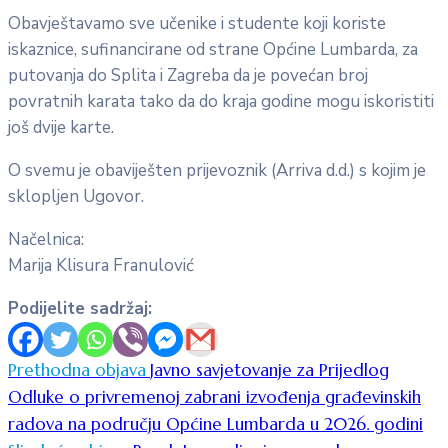
Obavještavamo sve učenike i studente koji koriste
iskaznice, sufinancirane od strane Općine Lumbarda, za
putovanja do Splita i Zagreba da je povećan broj
povratnih karata tako da do kraja godine mogu iskoristiti
još dvije karte.
O svemu je obaviješten prijevoznik (Arriva d.d.) s kojim je
sklopljen Ugovor.
Načelnica:
Marija Klisura Franulović
Podijelite sadržaj:
Prethodna objava
Javno savjetovanje za Prijedlog
Odluke o privremenoj zabrani izvođenja građevinskih
radova na području Općine Lumbarda u 2026. godini