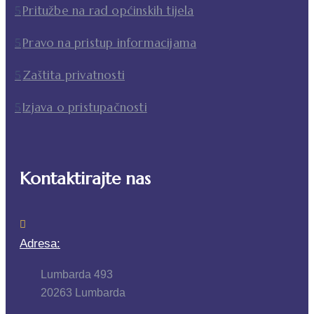
Pritužbe na rad općinskih tijela
Pravo na pristup informacijama
Zaštita privatnosti
Izjava o pristupačnosti
Kontaktirajte nas
Adresa:
Lumbarda 493
20263 Lumbarda