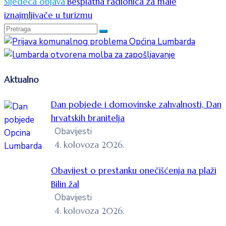
Sljedeća objava
Besplatna radionica za male
iznajmljivače u turizmu
Aktualno
Dan pobjede i domovinske zahvalnosti, Dan
hrvatskih branitelja
Obavijesti
4. kolovoza 2026.
Obavijest o prestanku onečišćenja na plaži
Bilin žal
Obavijesti
4. kolovoza 2026.