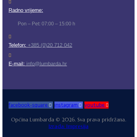
Radno vrijeme:
Pon – Pet: 07:00 – 15:00 h
Telefon:
+385 (0)20 712 042
E-mail:
info@lumbarda.hr
facebook-square
instagram
youtube
Općina Lumbarda © 2026. Sva prava pridržana.
Izrada: Impresija