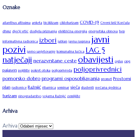
Oznake
COVID-19
ailanthus altissima
anketa
biciklizam
cikloturizam
Crveni križ Korčula
dhmz
dječji vrtić
dodjela priznanja
električna energija
energetska obnova
hep
javni
izbori
informativna radionica
jablan
javna rasprava
pozivi
LAG 5
javno savjetovanje
komunalna lučica
obavijesti
natječaji
nerazvrstane ceste
oglas
opg
poljoprivrednici
pajasen
pojilište
pokret otoka
poljoprivreda
pomorsko dobro
programi osposobljavanja
Prostorni
promet
plan
Ražnjić
sječa
radionice
ribarnica
seminar
studenti
svečana sjednica
turizam
vinogradarstvo
vojarna Ražnjić
zemljište
Arhiva
Arhiva