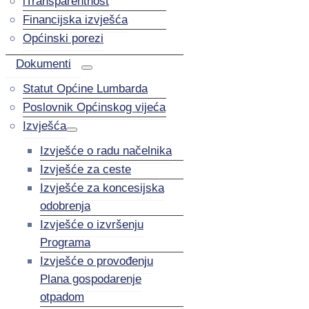
iTransparentnost
Financijska izvješća
Općinski porezi
Dokumenti
Statut Općine Lumbarda
Poslovnik Općinskog vijeća
Izvješća
Izvješće o radu načelnika
Izvješće za ceste
Izvješće za koncesijska
odobrenja
Izvješće o izvršenju
Programa
Izvješće o provođenju
Plana gospodarenje
otpadom