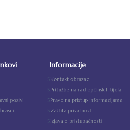
inkovi
Informacije
Kontakt obrazac
Pritužbe na rad općinskih tijela
javni pozivi
Pravo na pristup informacijama
obrasci
Zaštita privatnosti
Izjava o pristupačnosti