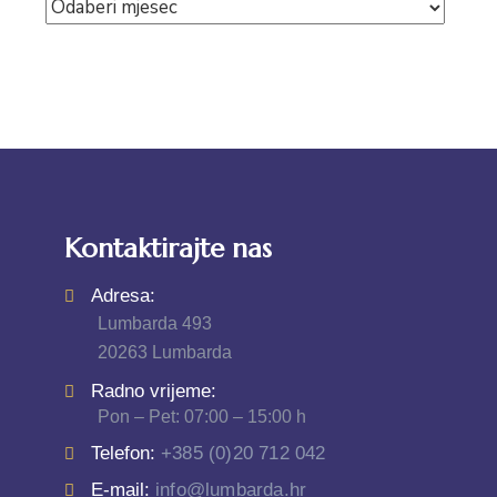
Kontaktirajte nas
Adresa:
Lumbarda 493
20263 Lumbarda
Radno vrijeme:
Pon – Pet: 07:00 – 15:00 h
Telefon:
+385 (0)20 712 042
E-mail:
info@lumbarda.hr