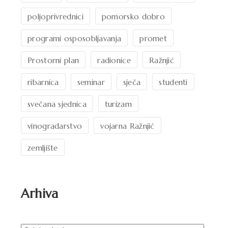
poljoprivrednici
pomorsko dobro
programi osposobljavanja
promet
Prostorni plan
radionice
Ražnjić
ribarnica
seminar
sječa
studenti
svečana sjednica
turizam
vinogradarstvo
vojarna Ražnjić
zemljište
Arhiva