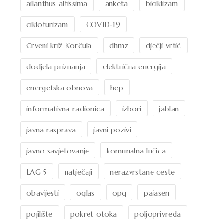
ailanthus altissima
anketa
biciklizam
cikloturizam
COVID-19
Crveni križ Korčula
dhmz
dječji vrtić
dodjela priznanja
električna energija
energetska obnova
hep
informativna radionica
izbori
jablan
javna rasprava
javni pozivi
javno savjetovanje
komunalna lučica
LAG 5
natječaji
nerazvrstane ceste
obavijesti
oglas
opg
pajasen
pojilište
pokret otoka
poljoprivreda