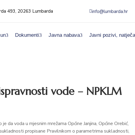
da 493, 20263 Lumbarda
info@lumbarda.hr
čun
Dokumenti
Javna nabava
Javni pozivi, natječa
 ispravnosti vode – NPKLM
 je da voda u mjesnim mrežama Općine Janjina, Općine Orebić,
sukladnosti propisane Pravilnikom o parametrima sukladnosti,