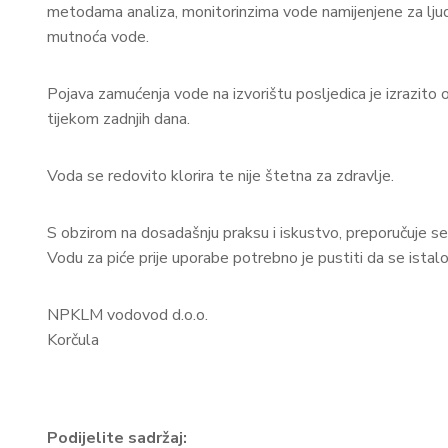
metodama analiza, monitorinzima vode namijenjene za lju
mutnoća vode.
Pojava zamućenja vode na izvorištu posljedica je izrazito ob
tijekom zadnjih dana.
Voda se redovito klorira te nije štetna za zdravlje.
S obzirom na dosadašnju praksu i iskustvo, preporučuje se 
Vodu za piće prije uporabe potrebno je pustiti da se istalo
NPKLM vodovod d.o.o.
Korčula
Podijelite sadržaj: