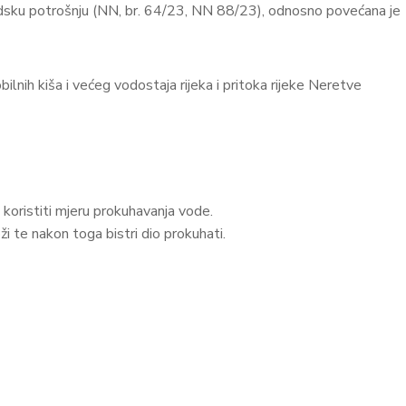
dsku potrošnju (NN, br. 64/23, NN 88/23), odnosno povećana je
ilnih kiša i većeg vodostaja rijeka i pritoka rijeke Neretve
koristiti mjeru prokuhavanja vode.
ži te nakon toga bistri dio prokuhati.