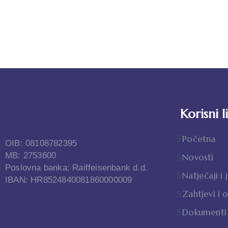
Korisni l
Početna
OIB: 08108782395
MB: 2753600
Novosti
Poslovna banka: Raiffeisenbank d.d.
Natječaji i 
IBAN: HR8524840081860000009
Zahtjevi i 
Dokumenti