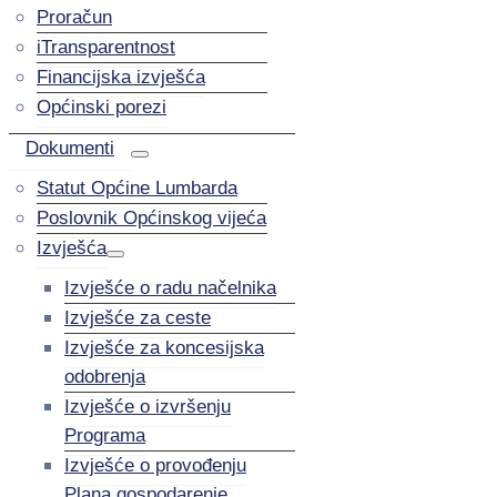
Proračun
iTransparentnost
Financijska izvješća
Općinski porezi
Dokumenti
Statut Općine Lumbarda
Poslovnik Općinskog vijeća
Izvješća
Izvješće o radu načelnika
Izvješće za ceste
Izvješće za koncesijska
odobrenja
Izvješće o izvršenju
Programa
Izvješće o provođenju
Plana gospodarenje