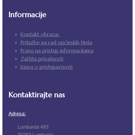
Informacije
Kontakt obrazac
Pritužbe na rad općinskih tijela
Pravo na pristup informacijama
Zaštita privatnosti
Izjava o pristupačnosti
Kontaktirajte nas
Adresa:
Lumbarda 493
20263 Lumbarda