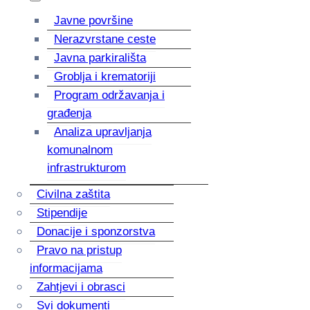
Javne površine
Nerazvrstane ceste
Javna parkirališta
Groblja i krematoriji
Program održavanja i
građenja
Analiza upravljanja
komunalnom
infrastrukturom
Civilna zaštita
Stipendije
Donacije i sponzorstva
Pravo na pristup
informacijama
Zahtjevi i obrasci
Svi dokumenti