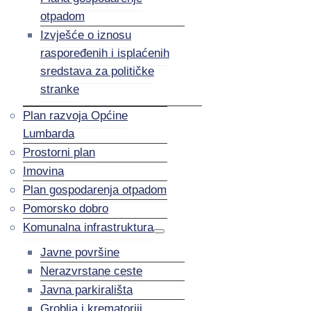
otpadom
Izvješće o iznosu
raspoređenih i isplaćenih
sredstava za političke
stranke
Plan razvoja Općine
Lumbarda
Prostorni plan
Imovina
Plan gospodarenja otpadom
Pomorsko dobro
Komunalna infrastruktura
Javne površine
Nerazvrstane ceste
Javna parkirališta
Groblja i krematoriji