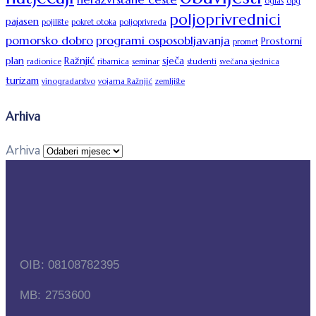
oglas
opg
poljoprivrednici
pajasen
pojilište
pokret otoka
poljoprivreda
pomorsko dobro
programi osposobljavanja
Prostorni
promet
plan
Ražnjić
sječa
radionice
ribarnica
seminar
studenti
svečana sjednica
turizam
vinogradarstvo
vojarna Ražnjić
zemljište
Arhiva
Arhiva
OIB: 08108782395
MB: 2753600