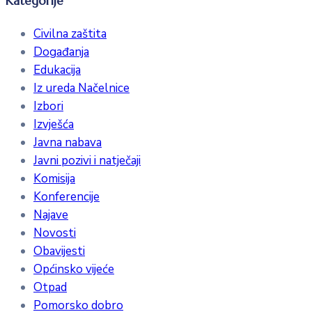
Kategorije
Civilna zaštita
Događanja
Edukacija
Iz ureda Načelnice
Izbori
Izvješća
Javna nabava
Javni pozivi i natječaji
Komisija
Konferencije
Najave
Novosti
Obavijesti
Općinsko vijeće
Otpad
Pomorsko dobro