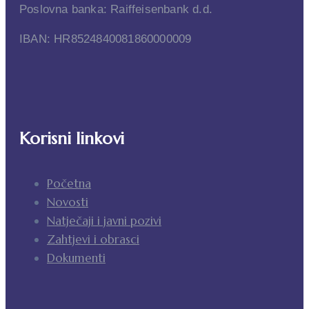
Poslovna banka: Raiffeisenbank d.d.
IBAN: HR8524840081860000009
Korisni linkovi
Početna
Novosti
Natječaji i javni pozivi
Zahtjevi i obrasci
Dokumenti