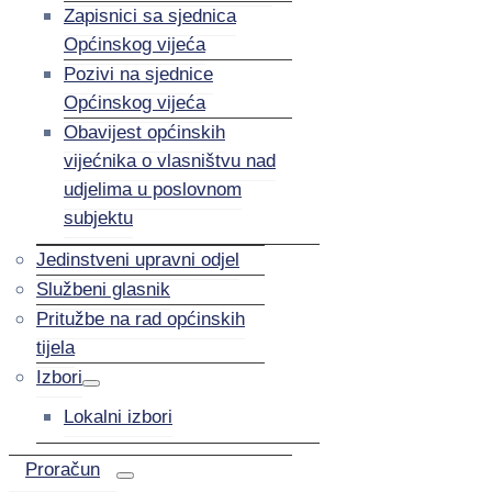
Zapisnici sa sjednica
Općinskog vijeća
Pozivi na sjednice
Općinskog vijeća
Obavijest općinskih
vijećnika o vlasništvu nad
udjelima u poslovnom
subjektu
Jedinstveni upravni odjel
Službeni glasnik
Pritužbe na rad općinskih
tijela
Izbori
Lokalni izbori
Proračun