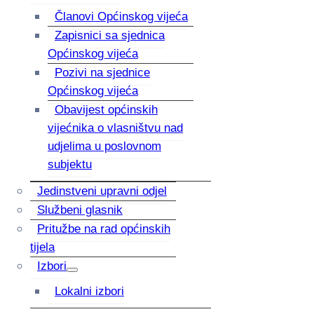
Članovi Općinskog vijeća
Zapisnici sa sjednica
Općinskog vijeća
Pozivi na sjednice
Općinskog vijeća
Obavijest općinskih
vijećnika o vlasništvu nad
udjelima u poslovnom
subjektu
Jedinstveni upravni odjel
Službeni glasnik
Pritužbe na rad općinskih
tijela
Izbori
Lokalni izbori