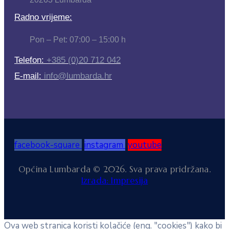
Radno vrijeme:
Pon – Pet: 07:00 – 15:00 h
Telefon:
+385 (0)20 712 042
E-mail:
info@lumbarda.hr
facebook-square
instagram
youtube
Općina Lumbarda © 2026. Sva prava pridržana.
Izrada: Impresija
Ova web stranica koristi kolačiće (eng. "cookies") kako bi