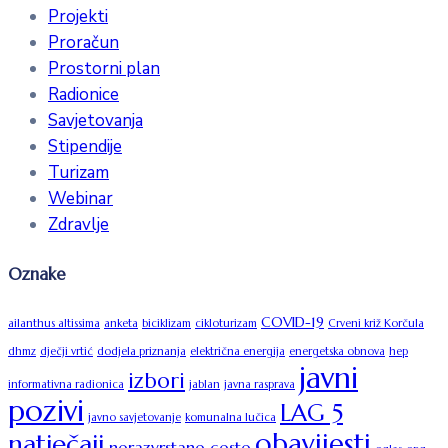
Projekti
Proračun
Prostorni plan
Radionice
Savjetovanja
Stipendije
Turizam
Webinar
Zdravlje
Oznake
COVID-19
ailanthus altissima
anketa
biciklizam
cikloturizam
Crveni križ Korčula
dhmz
dječji vrtić
dodjela priznanja
električna energija
energetska obnova
hep
javni
izbori
informativna radionica
jablan
javna rasprava
pozivi
LAG 5
javno savjetovanje
komunalna lučica
obavijesti
natječaji
nerazvrstane ceste