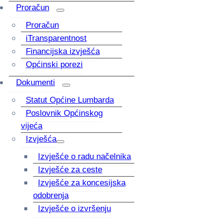
Proračun
Proračun
iTransparentnost
Financijska izvješća
Općinski porezi
Dokumenti
Statut Općine Lumbarda
Poslovnik Općinskog
vijeća
Izvješća
Izvješće o radu načelnika
Izvješće za ceste
Izvješće za koncesijska
odobrenja
Izvješće o izvršenju