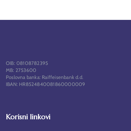
OIB: 08108782395
MB: 2753600
Poslovna banka: Raiffeisenbank d.d.
IBAN: HR8524840081860000009
Korisni linkovi