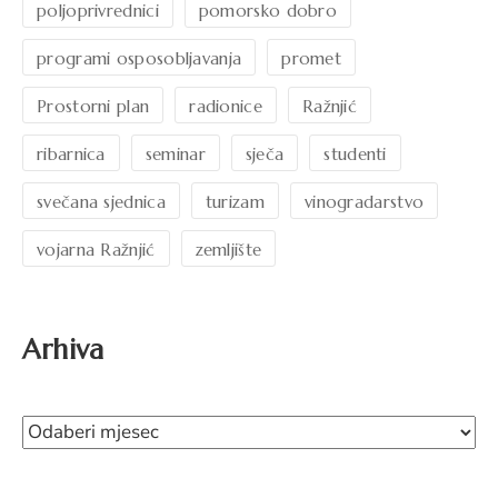
poljoprivrednici
pomorsko dobro
programi osposobljavanja
promet
Prostorni plan
radionice
Ražnjić
ribarnica
seminar
sječa
studenti
svečana sjednica
turizam
vinogradarstvo
vojarna Ražnjić
zemljište
Arhiva