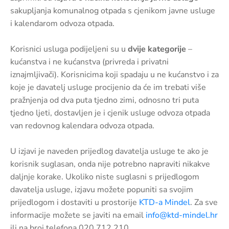
pozivi,
sakupljanja komunalnog otpada s cjenikom javne usluge
natječaji
i kalendarom odvoza otpada.
i
novosti
Korisnici usluga podijeljeni su u
dvije kategorije
–
kućanstva i ne kućanstva (privreda i privatni
Adresar
iznajmljivači). Korisnicima koji spadaju u ne kućanstvo i za
Kontakt
koje je davatelj usluge procijenio da će im trebati više
pražnjenja od dva puta tjedno zimi, odnosno tri puta
tjedno ljeti, dostavljen je i cjenik usluge odvoza otpada
van redovnog kalendara odvoza otpada.
U izjavi je naveden prijedlog davatelja usluge te ako je
korisnik suglasan, onda nije potrebno napraviti nikakve
daljnje korake. Ukoliko niste suglasni s prijedlogom
davatelja usluge, izjavu možete popuniti sa svojim
prijedlogom i dostaviti u prostorije
KTD-a Mindel
. Za sve
informacije možete se javiti na email
info@ktd-mindel.hr
ili na broj telefona 020 712 210.