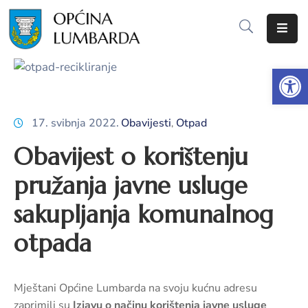
Početna
Op
O
Lumbardi
17. svibnja 2022.
Obavijesti
Otpad
‚
Lokalna
Obavijest o korištenju
samouprava
pružanja javne usluge
Proračun
sakupljanja komunalnog
Dokumenti
otpada
Javna
nabava
Mještani Općine Lumbarda na svoju kućnu adresu
Javni
zaprimili su
Izjavu o načinu korištenja javne usluge