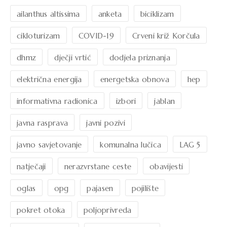
ailanthus altissima
anketa
biciklizam
cikloturizam
COVID-19
Crveni križ Korčula
dhmz
dječji vrtić
dodjela priznanja
električna energija
energetska obnova
hep
informativna radionica
izbori
jablan
javna rasprava
javni pozivi
javno savjetovanje
komunalna lučica
LAG 5
natječaji
nerazvrstane ceste
obavijesti
oglas
opg
pajasen
pojilište
pokret otoka
poljoprivreda