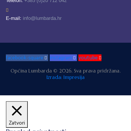
Telefon:
+385 (0)20 712 042
E-mail:
info@lumbarda.hr
facebook-square
instagram
youtube
Općina Lumbarda © 2026. Sva prava pridržana.
Izrada: Impresija
Zatvori