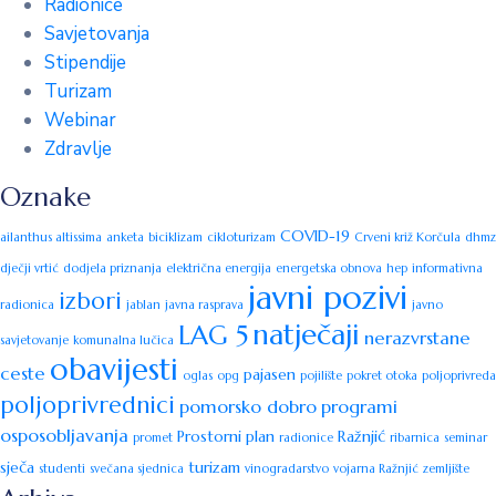
Radionice
Savjetovanja
Stipendije
Turizam
Webinar
Zdravlje
Oznake
COVID-19
ailanthus altissima
anketa
biciklizam
cikloturizam
Crveni križ Korčula
dhmz
dječji vrtić
dodjela priznanja
električna energija
energetska obnova
hep
informativna
javni pozivi
izbori
radionica
jablan
javna rasprava
javno
natječaji
LAG 5
nerazvrstane
savjetovanje
komunalna lučica
obavijesti
ceste
pajasen
oglas
opg
pojilište
pokret otoka
poljoprivreda
poljoprivrednici
pomorsko dobro
programi
osposobljavanja
Prostorni plan
Ražnjić
promet
radionice
ribarnica
seminar
sječa
turizam
studenti
svečana sjednica
vinogradarstvo
vojarna Ražnjić
zemljište