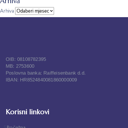
Arhiva
Arhiva
OIB: 08108782395
MB: 2753600
Poslovna banka: Raiffeisenbank d.d.
IBAN: HR8524840081860000009
Korisni linkovi
Početna