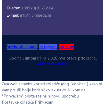
Telefon:
+385 (0)20 712 042
E-mail:
info@lumbarda.hr
facebook-square
instagram
youtube
Općina Lumbarda © 2026. Sva prava pridržana.
Izrada: Impresija
Ova web stranica koristi kolačiće (eng. "cookies") kako bi
vam pružili bolje korisničko iskustvo. Klikom na
"Prihvaćam" pristajete na njihovu upotrebu.
Postavke kolačića
Prihvaćam