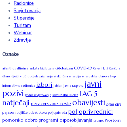
Radionice
Savjetovanja
Stipendije
Turizam
Webinar
Zdravlje
Oznake
COVID-19
ailanthus altissima
anketa
biciklizam
cikloturizam
Crveni križ Korčula
dhmz
dječji vrtić
dodjela priznanja
električna energija
energetska obnova
hep
javni
izbori
informativna radionica
jablan
javna rasprava
pozivi
LAG 5
javno savjetovanje
komunalna lučica
obavijesti
natječaji
nerazvrstane ceste
oglas
opg
poljoprivrednici
pajasen
pojilište
pokret otoka
poljoprivreda
pomorsko dobro
programi osposobljavanja
Prostorni
promet