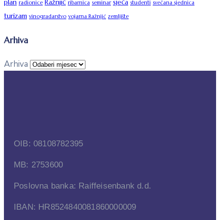
plan
Ražnjić
sječa
radionice
ribarnica
seminar
studenti
svečana sjednica
turizam
vinogradarstvo
vojarna Ražnjić
zemljište
Arhiva
Arhiva
OIB: 08108782395
MB: 2753600
Poslovna banka: Raiffeisenbank d.d.
IBAN: HR8524840081860000009