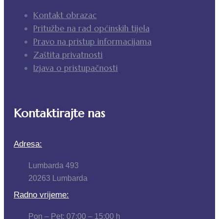
Kontakt obrazac
Pritužbe na rad općinskih tijela
Pravo na pristup informacijama
Zaštita privatnosti
Izjava o pristupačnosti
Kontaktirajte nas
Adresa:
Lumbarda 493
20263 Lumbarda
Radno vrijeme:
Pon – Pet: 07:00 – 15:00 h