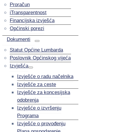
Proračun
iTransparentnost
Financijska izvješća
Općinski porezi
Dokumenti
Statut Općine Lumbarda
Poslovnik Općinskog vijeća
Izvješća
Izvješće o radu načelnika
Izvješće za ceste
Izvješće za koncesijska
odobrenja
Izvješće o izvršenju
Programa
Izvješće o provođenju
Plana gospodarenje