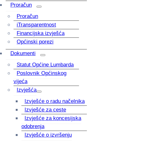
Proračun
Proračun
iTransparentnost
Financijska izvješća
Općinski porezi
Dokumenti
Statut Općine Lumbarda
Poslovnik Općinskog
vijeća
Izvješća
Izvješće o radu načelnika
Izvješće za ceste
Izvješće za koncesijska
odobrenja
Izvješće o izvršenju