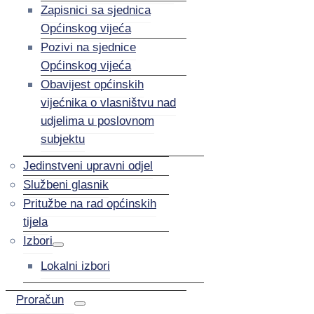
Zapisnici sa sjednica
Općinskog vijeća
Pozivi na sjednice
Općinskog vijeća
Obavijest općinskih
vijećnika o vlasništvu nad
udjelima u poslovnom
subjektu
Jedinstveni upravni odjel
Službeni glasnik
Pritužbe na rad općinskih
tijela
Izbori
Lokalni izbori
Proračun