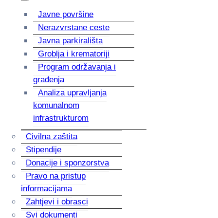
Javne površine
Nerazvrstane ceste
Javna parkirališta
Groblja i krematoriji
Program održavanja i
građenja
Analiza upravljanja
komunalnom
infrastrukturom
Civilna zaštita
Stipendije
Donacije i sponzorstva
Pravo na pristup
informacijama
Zahtjevi i obrasci
Svi dokumenti