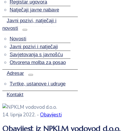
Registar ugovora
Natječaji javne nabave
Javni pozivi, natječaji i
novosti
Novosti
Javni pozivi i natječaji
Savjetovanja s javnošću
Otvorena molba za posao
Adresar
Tvrtke, ustanove i udruge
Kontakt
14. lipnja 2022.
-
Obavijesti
Obavijest iz NPKLM vodovod d.o.o.