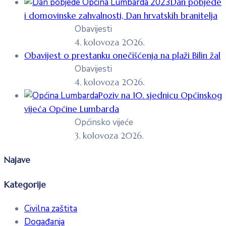
Dan pobjede
i domovinske zahvalnosti, Dan hrvatskih branitelja
Obavijesti
4. kolovoza 2026.
Obavijest o prestanku onečišćenja na plaži Bilin žal
Obavijesti
4. kolovoza 2026.
Poziv na 10. sjednicu Općinskog
vijeća Općine Lumbarda
Općinsko vijeće
3. kolovoza 2026.
Najave
Kategorije
Civilna zaštita
Događanja