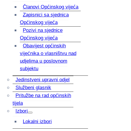
Članovi Općinskog vijeća
Zapisnici sa sjednica
Općinskog vijeća
Pozivi na sjednice
Općinskog vijeća
Obavijest općinskih
vijećnika o vlasništvu nad
udjelima u poslovnom
subjektu
Jedinstveni upravni odjel
Službeni glasnik
Pritužbe na rad općinskih
tijela
Izbori
Lokalni izbori