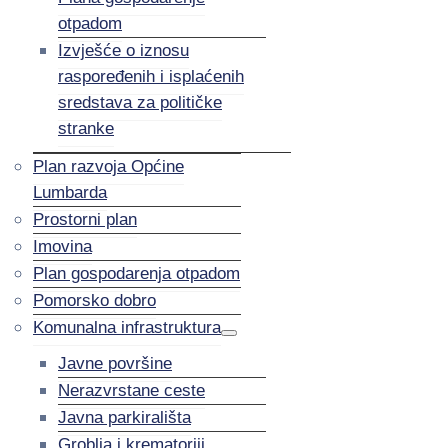
otpadom
Izvješće o iznosu
raspoređenih i isplaćenih
sredstava za političke
stranke
Plan razvoja Općine
Lumbarda
Prostorni plan
Imovina
Plan gospodarenja otpadom
Pomorsko dobro
Komunalna infrastruktura
Javne površine
Nerazvrstane ceste
Javna parkirališta
Groblja i krematoriji