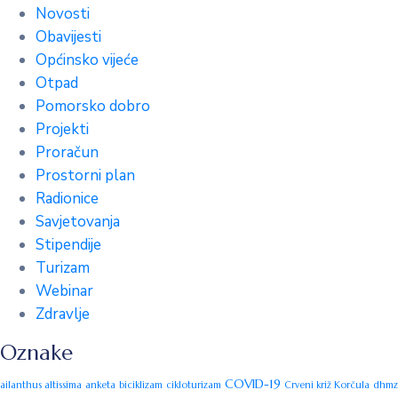
Novosti
Obavijesti
Općinsko vijeće
Otpad
Pomorsko dobro
Projekti
Proračun
Prostorni plan
Radionice
Savjetovanja
Stipendije
Turizam
Webinar
Zdravlje
Oznake
COVID-19
ailanthus altissima
anketa
biciklizam
cikloturizam
Crveni križ Korčula
dhmz