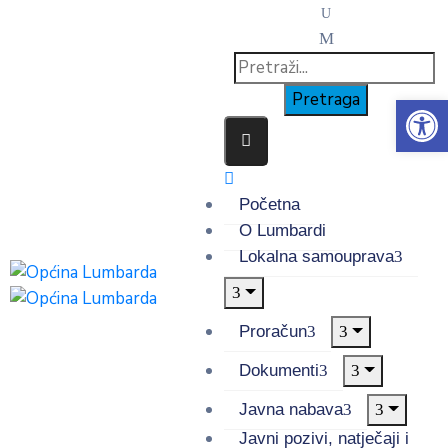
Op
Početna
O Lumbardi
Lokalna samouprava
Proračun
Dokumenti
Javna nabava
Javni pozivi, natječaji i