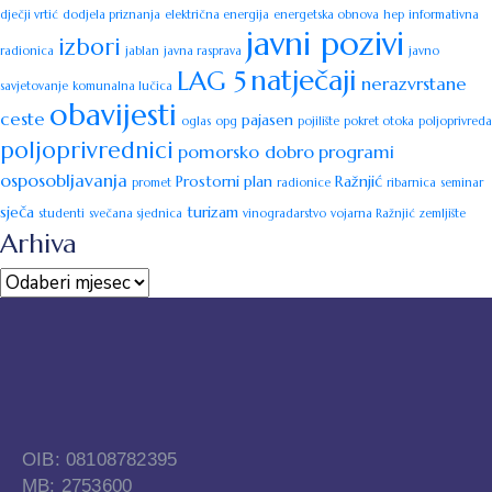
dječji vrtić
dodjela priznanja
električna energija
energetska obnova
hep
informativna
javni pozivi
izbori
radionica
jablan
javna rasprava
javno
natječaji
LAG 5
nerazvrstane
savjetovanje
komunalna lučica
obavijesti
ceste
pajasen
oglas
opg
pojilište
pokret otoka
poljoprivreda
poljoprivrednici
pomorsko dobro
programi
osposobljavanja
Prostorni plan
Ražnjić
promet
radionice
ribarnica
seminar
sječa
turizam
studenti
svečana sjednica
vinogradarstvo
vojarna Ražnjić
zemljište
Arhiva
OIB: 08108782395
MB: 2753600