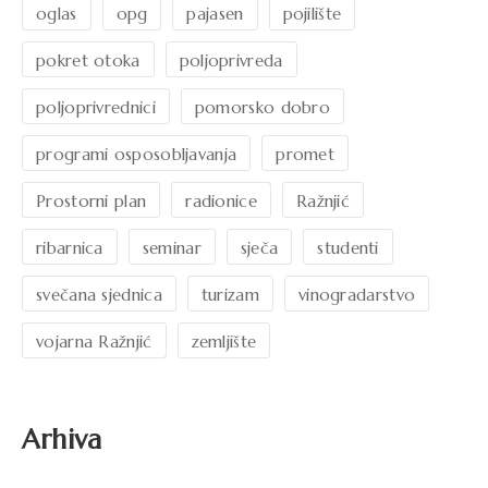
oglas
opg
pajasen
pojilište
pokret otoka
poljoprivreda
poljoprivrednici
pomorsko dobro
programi osposobljavanja
promet
Prostorni plan
radionice
Ražnjić
ribarnica
seminar
sječa
studenti
svečana sjednica
turizam
vinogradarstvo
vojarna Ražnjić
zemljište
Arhiva