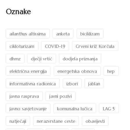
Oznake
ailanthus altissima
anketa
biciklizam
cikloturizam
COVID-19
Crveni križ Korčula
dhmz
dječji vrtić
dodjela priznanja
električna energija
energetska obnova
hep
informativna radionica
izbori
jablan
javna rasprava
javni pozivi
javno savjetovanje
komunalna lučica
LAG 5
natječaji
nerazvrstane ceste
obavijesti