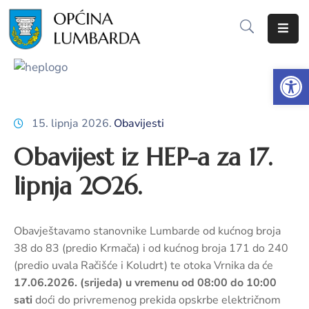
Početna
Op
O
Lumbardi
15. lipnja 2026.
Obavijesti
Lokalna
Obavijest iz HEP-a za 17.
samouprava
lipnja 2026.
Proračun
Dokumenti
Obavještavamo stanovnike Lumbarde od kućnog broja
38 do 83 (predio Krmača) i od kućnog broja 171 do 240
Javna
(predio uvala Račišće i Koludrt) te otoka Vrnika da će
nabava
17.06.2026. (srijeda) u vremenu od 08:00 do 10:00
Javni
sati
doći do privremenog prekida opskrbe električnom