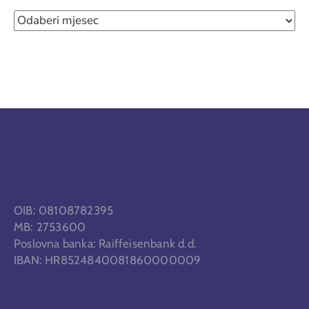
OIB: 08108782395
MB: 2753600
Poslovna banka: Raiffeisenbank d.d.
IBAN: HR8524840081860000009