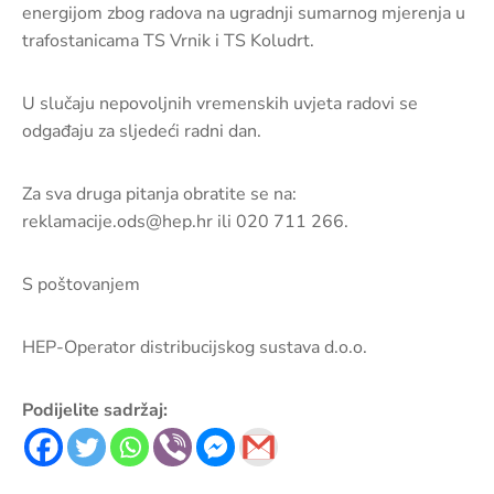
pozivi,
energijom zbog radova na ugradnji sumarnog mjerenja u
natječaji
trafostanicama TS Vrnik i TS Koludrt.
i
novosti
U slučaju nepovoljnih vremenskih uvjeta radovi se
odgađaju za sljedeći radni dan.
Adresar
Kontakt
Za sva druga pitanja obratite se na:
reklamacije.ods@hep.hr ili 020 711 266.
S poštovanjem
HEP-Operator distribucijskog sustava d.o.o.
Podijelite sadržaj: