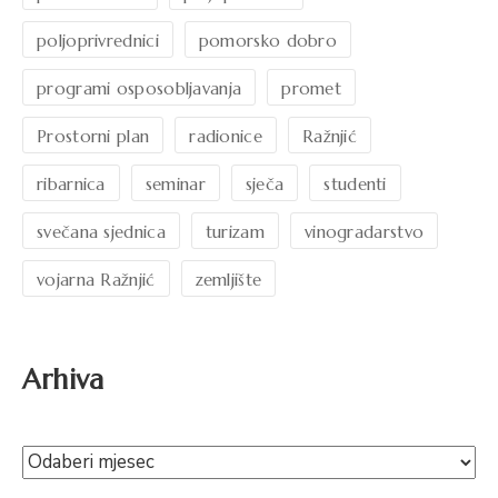
poljoprivrednici
pomorsko dobro
programi osposobljavanja
promet
Prostorni plan
radionice
Ražnjić
ribarnica
seminar
sječa
studenti
svečana sjednica
turizam
vinogradarstvo
vojarna Ražnjić
zemljište
Arhiva