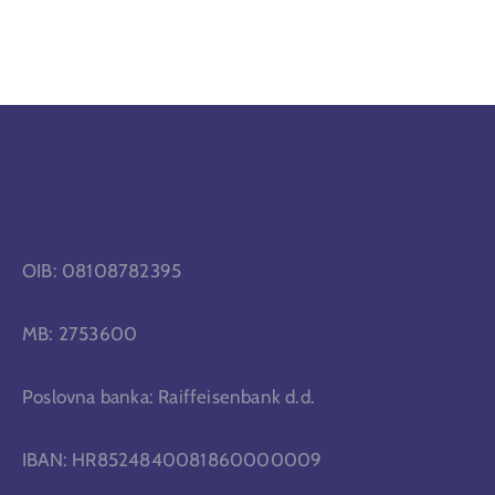
OIB: 08108782395
MB: 2753600
Poslovna banka: Raiffeisenbank d.d.
IBAN: HR8524840081860000009