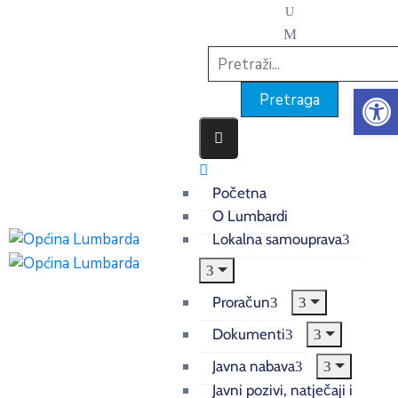
Op
Početna
O Lumbardi
Lokalna samouprava
Proračun
Dokumenti
Javna nabava
Javni pozivi, natječaji i