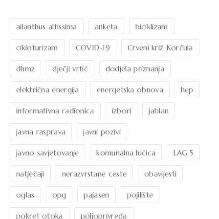
ailanthus altissima
anketa
biciklizam
cikloturizam
COVID-19
Crveni križ Korčula
dhmz
dječji vrtić
dodjela priznanja
električna energija
energetska obnova
hep
informativna radionica
izbori
jablan
javna rasprava
javni pozivi
javno savjetovanje
komunalna lučica
LAG 5
natječaji
nerazvrstane ceste
obavijesti
oglas
opg
pajasen
pojilište
pokret otoka
poljoprivreda