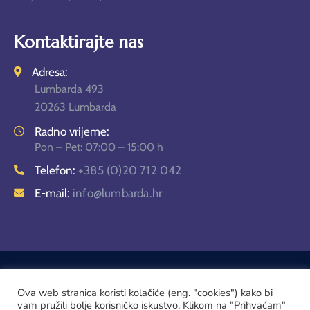
Kontaktirajte nas
Adresa:
Lumbarda 493
20263 Lumbarda
Radno vrijeme:
Pon – Pet: 07:00 – 15:00 h
Telefon:
+385 (0)20 712 042
E-mail:
info@lumbarda.hr
Ova web stranica koristi kolačiće (eng. "cookies") kako bi
vam pružili bolje korisničko iskustvo. Klikom na "Prihvaćam"