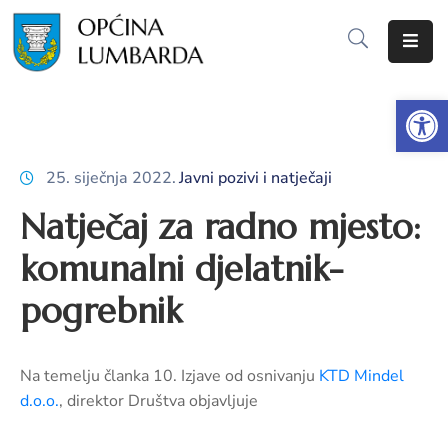
Početna
Op
O
Lumbardi
25. siječnja 2022.
Javni pozivi i natječaji
Lokalna
Natječaj za radno mjesto:
samouprava
komunalni djelatnik-
Proračun
pogrebnik
Dokumenti
Javna
Na temelju članka 10. Izjave od osnivanju
KTD Mindel
nabava
d.o.o.
, direktor Društva objavljuje
Javni