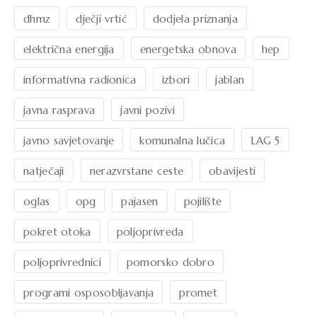
dhmz
dječji vrtić
dodjela priznanja
električna energija
energetska obnova
hep
informativna radionica
izbori
jablan
javna rasprava
javni pozivi
javno savjetovanje
komunalna lučica
LAG 5
natječaji
nerazvrstane ceste
obavijesti
oglas
opg
pajasen
pojilište
pokret otoka
poljoprivreda
poljoprivrednici
pomorsko dobro
programi osposobljavanja
promet