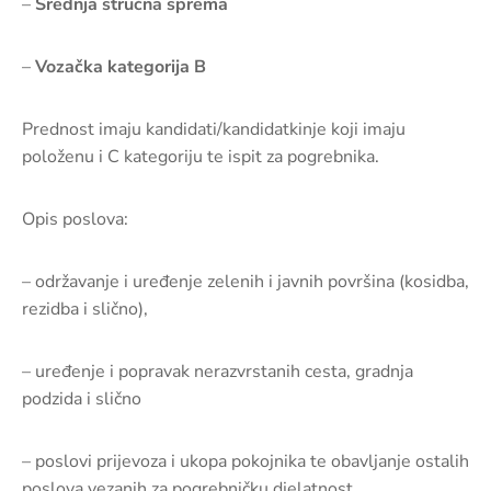
–
Srednja stručna sprema
–
Vozačka kategorija B
Prednost imaju kandidati/kandidatkinje koji imaju
položenu i C kategoriju te ispit za pogrebnika.
Opis poslova:
– održavanje i uređenje zelenih i javnih površina (kosidba,
rezidba i slično),
– uređenje i popravak nerazvrstanih cesta, gradnja
podzida i slično
– poslovi prijevoza i ukopa pokojnika te obavljanje ostalih
poslova vezanih za pogrebničku djelatnost