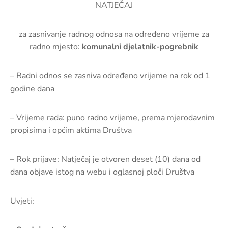
pozivi,
NATJEČAJ
natječaji
i
za zasnivanje radnog odnosa na određeno vrijeme za
novosti
radno mjesto:
komunalni djelatnik-pogrebnik
Adresar
– Radni odnos se zasniva određeno vrijeme na rok od 1
Kontakt
godine dana
– Vrijeme rada: puno radno vrijeme, prema mjerodavnim
propisima i općim aktima Društva
– Rok prijave: Natječaj je otvoren deset (10) dana od
dana objave istog na webu i oglasnoj ploči Društva
Uvjeti: