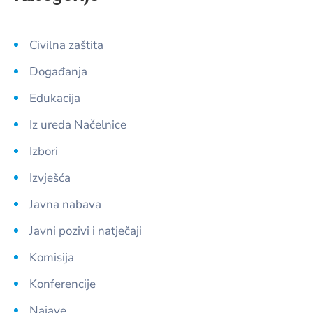
Civilna zaštita
Događanja
Edukacija
Iz ureda Načelnice
Izbori
Izvješća
Javna nabava
Javni pozivi i natječaji
Komisija
Konferencije
Najave