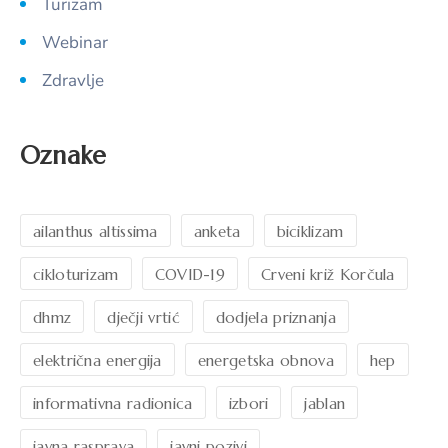
Turizam
Webinar
Zdravlje
Oznake
ailanthus altissima
anketa
biciklizam
cikloturizam
COVID-19
Crveni križ Korčula
dhmz
dječji vrtić
dodjela priznanja
električna energija
energetska obnova
hep
informativna radionica
izbori
jablan
javna rasprava
javni pozivi