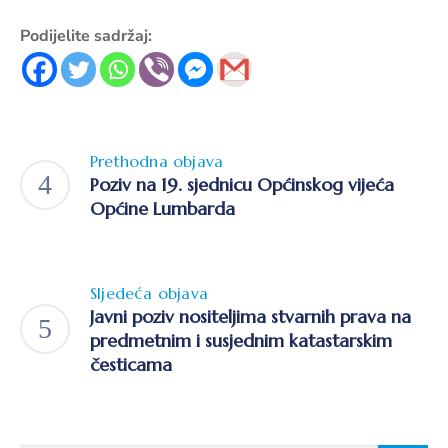
pozivi,
natječaji
Podijelite sadržaj:
i
novosti
Adresar
Prethodna objava
Kontakt
Poziv na 19. sjednicu Općinskog vijeća
Općine Lumbarda
Sljedeća objava
Javni poziv nositeljima stvarnih prava na
predmetnim i susjednim katastarskim
česticama