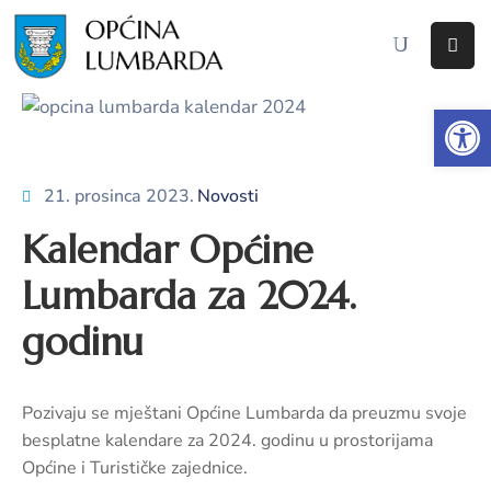
Početna
Op
O
Lumbardi
21. prosinca 2023.
Novosti
Lokalna
Kalendar Općine
samouprava
Lumbarda za 2024.
Proračun
godinu
Dokumenti
Javna
Pozivaju se mještani Općine Lumbarda da preuzmu svoje
nabava
besplatne kalendare za 2024. godinu u prostorijama
Općine i Turističke zajednice.
Javni