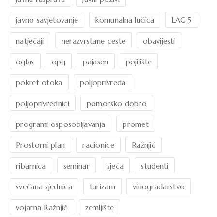
javno savjetovanje
komunalna lučica
LAG 5
natječaji
nerazvrstane ceste
obavijesti
oglas
opg
pajasen
pojilište
pokret otoka
poljoprivreda
poljoprivrednici
pomorsko dobro
programi osposobljavanja
promet
Prostorni plan
radionice
Ražnjić
ribarnica
seminar
sječa
studenti
svečana sjednica
turizam
vinogradarstvo
vojarna Ražnjić
zemljište