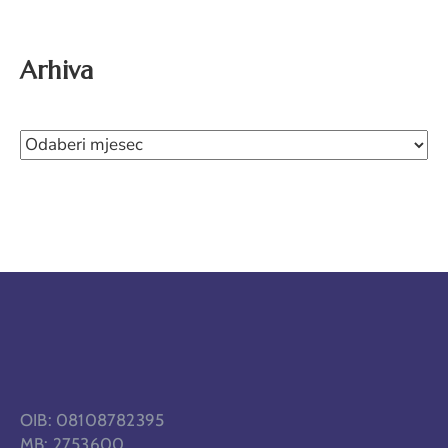
Arhiva
OIB: 08108782395
MB: 2753600