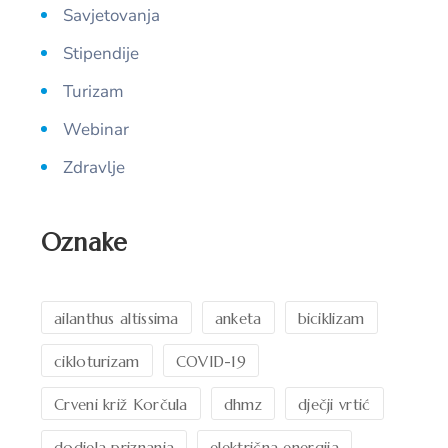
Savjetovanja
Stipendije
Turizam
Webinar
Zdravlje
Oznake
ailanthus altissima
anketa
biciklizam
cikloturizam
COVID-19
Crveni križ Korčula
dhmz
dječji vrtić
dodjela priznanja
električna energija