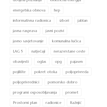
energetska obnova
hep
informativna radionica
izbori
jablan
javna rasprava
javni pozivi
javno savjetovanje
komunalna lučica
LAG 5
natječaji
nerazvrstane ceste
obavijesti
oglas
opg
pajasen
pojilište
pokret otoka
poljoprivreda
poljoprivrednici
pomorsko dobro
programi osposobljavanja
promet
Prostorni plan
radionice
Ražnjić