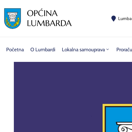
Lumba
Početna
O Lumbardi
Lokalna samouprava
Prorač