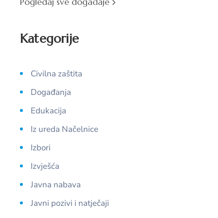
Pogledaj sve događaje
Kategorije
Civilna zaštita
Događanja
Edukacija
Iz ureda Načelnice
Izbori
Izvješća
Javna nabava
Javni pozivi i natječaji